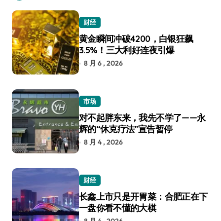
财经
黄金瞬间冲破4200，白银狂飙
3.5%！三大利好连夜引爆
8 月 6 , 2026
市场
对不起胖东来，我先不学了——永
辉的“休克疗法”宣告暂停
8 月 4 , 2026
财经
长鑫上市只是开胃菜：合肥正在下
一盘你看不懂的大棋