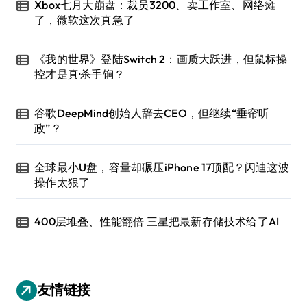
Xbox七月大崩盘：裁员3200、卖工作室、网络瘫
了，微软这次真急了
《我的世界》登陆Switch 2：画质大跃进，但鼠标操
控才是真·杀手锏？
谷歌DeepMind创始人辞去CEO，但继续“垂帘听
政”？
全球最小U盘，容量却碾压iPhone 17顶配？闪迪这波
操作太狠了
400层堆叠、性能翻倍 三星把最新存储技术给了AI
友情链接