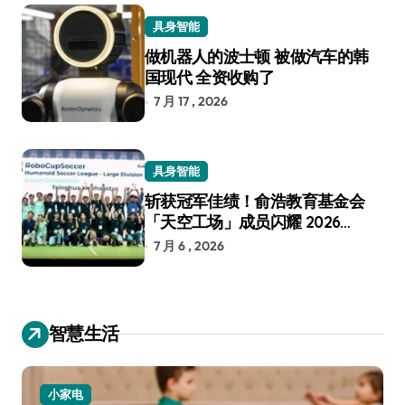
具身智能
做机器人的波士顿 被做汽车的韩
国现代 全资收购了
7 月 17 , 2026
具身智能
斩获冠军佳绩！俞浩教育基金会
「天空工场」成员闪耀 2026
RoboCup 机器人世界杯
7 月 6 , 2026
智慧生活
小家电