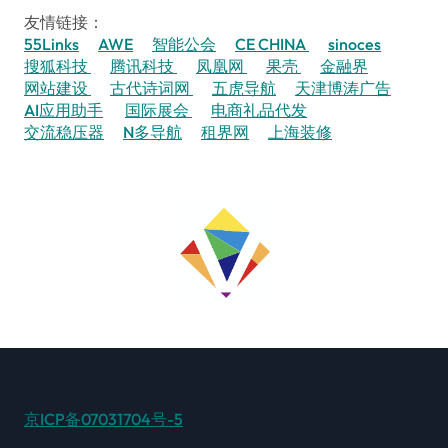
友情链接：
55Links
AWE
智能公会
CE CHINA
sinoces
搜狐科技
腾讯科技
凤凰网
果壳
金融界
网站建设
古代诗词网
五虎导航
天津博涛广告
AI应用助手
国际展会
电商礼品代发
交流稳压器
N多导航
租界网
上海装修
京ICP备07031704号-5