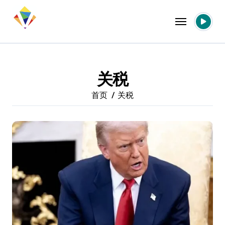
跳
转
到
内
容
关税
首页
关税