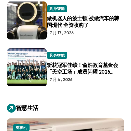
具身智能
做机器人的波士顿 被做汽车的韩
国现代 全资收购了
7 月 17 , 2026
具身智能
斩获冠军佳绩！俞浩教育基金会
「天空工场」成员闪耀 2026
RoboCup 机器人世界杯
7 月 6 , 2026
智慧生活
洗衣机