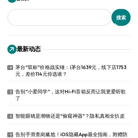
搜索
最新动态
茅台“双标”价格战实锤：i茅台1639元，线下店1753
元，差价114元你选谁？
告别“小爱同学”，这对Hi-Fi音箱反而让我更爱听歌
了
智能眼镜是潮物还是“偷窥神器”？隐私真相全扒皮
告别手滑查岗尴尬！iOS隐藏App最全指南，附赠防