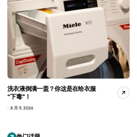
洗衣液倒满一盖？你这是在给衣服
宠
“下毒”！
香
8 月 9, 2026
8
热门话题