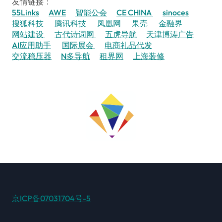
友情链接：
55Links
AWE
智能公会
CE CHINA
sinoces
搜狐科技
腾讯科技
凤凰网
果壳
金融界
网站建设
古代诗词网
五虎导航
天津博涛广告
AI应用助手
国际展会
电商礼品代发
交流稳压器
N多导航
租界网
上海装修
京ICP备07031704号-5