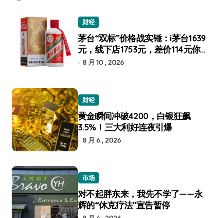
财经
茅台“双标”价格战实锤：i茅台1639
元，线下店1753元，差价114元你
选谁？
8 月 10 , 2026
财经
黄金瞬间冲破4200，白银狂飙
3.5%！三大利好连夜引爆
8 月 6 , 2026
市场
对不起胖东来，我先不学了——永
辉的“休克疗法”宣告暂停