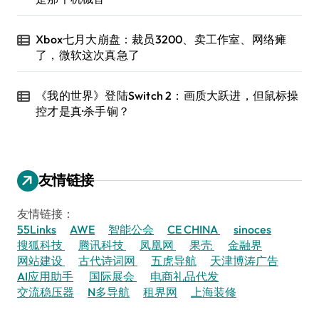
Xbox七月大崩盘：裁员3200、卖工作室、网络瘫
了，微软这次真急了
《我的世界》登陆Switch 2：画质大跃进，但鼠标操
控才是真·杀手锏？
友情链接
友情链接：
55Links
AWE
智能公会
CE CHINA
sinoces
搜狐科技
腾讯科技
凤凰网
果壳
金融界
网站建设
古代诗词网
五虎导航
天津博涛广告
AI应用助手
国际展会
电商礼品代发
交流稳压器
N多导航
租界网
上海装修