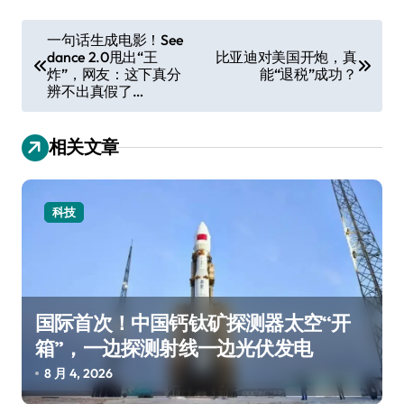
文
一句话生成电影！See
dance 2.0甩出“王
比亚迪对美国开炮，真
章
炸”，网友：这下真分
能“退税”成功？
导
辨不出真假了…
航
相关文章
科技
国际首次！中国钙钛矿探测器太空“开
箱”，一边探测射线一边光伏发电
8 月 4, 2026