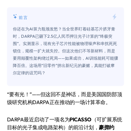
前言
你还在为AI算力瓶颈发愁？当全世界盯着硅基芯片挤牙膏
时，DARPA已砸下2.5亿人民币押注光子计算的“终极突
围”。实测显示，现有光子芯片性能被物理噪声和串扰死死
锁住，规模一扩大就失控。但这次他们不等新材料，而是
要用颠覆性架构绕过死局——如果成功，AI训练能耗可能骤
降百倍。这场用“旧零件”拼出新纪元的豪赌，真能打破摩
尔定律的诅咒吗？
“要有光！”——但这回不是神话，而是美国国防部顶
级研究机构DARPA正在推动的一场计算革命。
DARPA最近启动了一项名为
PICASSO
（可扩展系统
目标的光子集成电路架构）的前沿计划，
豪掷约