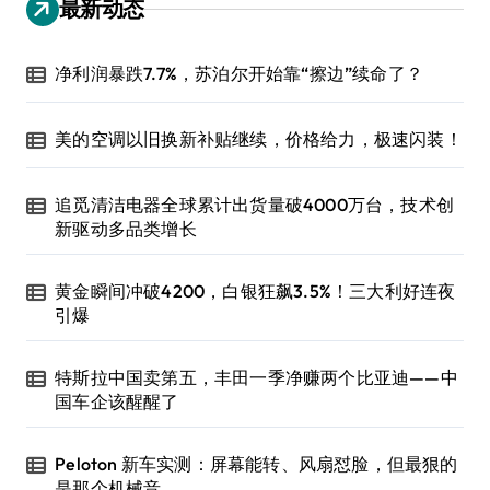
最新动态
净利润暴跌7.7%，苏泊尔开始靠“擦边”续命了？
美的空调以旧换新补贴继续，价格给力，极速闪装！
追觅清洁电器全球累计出货量破4000万台，技术创
新驱动多品类增长
黄金瞬间冲破4200，白银狂飙3.5%！三大利好连夜
引爆
特斯拉中国卖第五，丰田一季净赚两个比亚迪——中
国车企该醒醒了
Peloton 新车实测：屏幕能转、风扇怼脸，但最狠的
是那个机械音