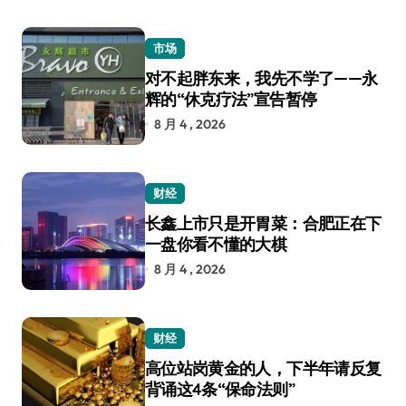
市场
对不起胖东来，我先不学了——永
辉的“休克疗法”宣告暂停
8 月 4 , 2026
财经
长鑫上市只是开胃菜：合肥正在下
一盘你看不懂的大棋
8 月 4 , 2026
财经
高位站岗黄金的人，下半年请反复
背诵这4条“保命法则”