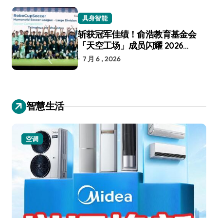
具身智能
斩获冠军佳绩！俞浩教育基金会
「天空工场」成员闪耀 2026
RoboCup 机器人世界杯
7 月 6 , 2026
智慧生活
空调