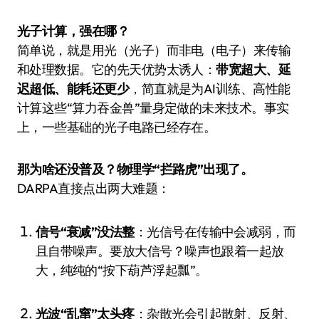
光子计算，强在哪？
简单说，就是用光（光子）而非电（电子）来传输
和处理数据。它的先天优势太诱人：
带宽超大、延
迟超低、能耗还更少
，简直就是为AI训练、高性能
计算这些“算力吞金兽”量身定做的未来技术。事实
上，一些基础的光子电路已经存在。
那为啥还没普及？物理学“拦路虎”出现了。
DARPA直接点出两大难题：
信号“衰减”没法整
：光信号在传输中会减弱，而
且自带噪声。要放大信号？噪声也跟着一起放
大，纯纯的“按下葫芦浮起瓢”。
光波“乱窜”太头疼
：杂散光会引起散射、反射、