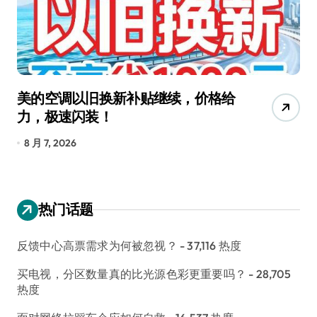
美的空调以旧换新补贴继续，价格给
追
力，极速闪装！
4
长
8 月 7, 2026
8
热门话题
反馈中心高票需求为何被忽视？
- 37,116 热度
买电视，分区数量真的比光源色彩更重要吗？
- 28,705
热度