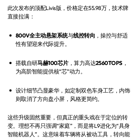
此次发布的顶配Livis版，价格定在55.98万，技术牌
直接拉满：
800V全主动悬架系统
与
线控转向
，操控与舒适
性有望迎来代际提升。
搭载自研
马赫100芯片
，算力高达
2560TOPS
，
为高阶智能提供核“芯”动力。
设计细节凸显豪华，如定制双色车身工艺，内饰
则取消了方向盘小屏，风格更简约。
这些升级固然重要，但真正的重头戏在于定位的转
变。理想不再只强调“家庭”，而是将L9进化为“具身
智能机器人”。这意味着车辆将从被动工具，转向能