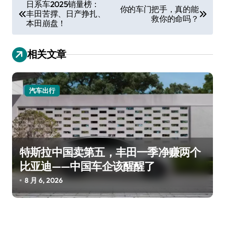
文
日系车2025销量榜：
你的车门把手，真的能
丰田苦撑、日产挣扎、
章
救你的命吗？
本田崩盘！
导
航
相关文章
汽车出行
特斯拉中国卖第五，丰田一季净赚两个
比亚迪——中国车企该醒醒了
8 月 6, 2026