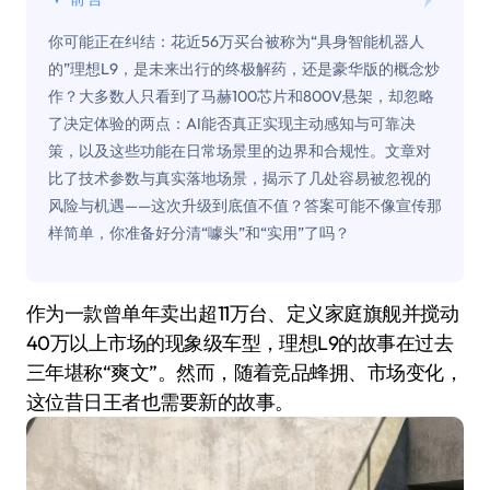
你可能正在纠结：花近56万买台被称为“具身智能机器人
的”理想L9，是未来出行的终极解药，还是豪华版的概念炒
作？大多数人只看到了马赫100芯片和800V悬架，却忽略
了决定体验的两点：AI能否真正实现主动感知与可靠决
策，以及这些功能在日常场景里的边界和合规性。文章对
比了技术参数与真实落地场景，揭示了几处容易被忽视的
风险与机遇——这次升级到底值不值？答案可能不像宣传那
样简单，你准备好分清“噱头”和“实用”了吗？
作为一款曾单年卖出超11万台、定义家庭旗舰并搅动
40万以上市场的现象级车型，理想L9的故事在过去
三年堪称“爽文”。然而，随着竞品蜂拥、市场变化，
这位昔日王者也需要新的故事。