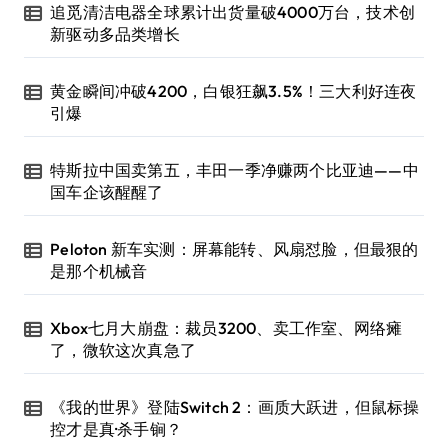
追觅清洁电器全球累计出货量破4000万台，技术创
新驱动多品类增长
黄金瞬间冲破4200，白银狂飙3.5%！三大利好连夜
引爆
特斯拉中国卖第五，丰田一季净赚两个比亚迪——中
国车企该醒醒了
Peloton 新车实测：屏幕能转、风扇怼脸，但最狠的
是那个机械音
Xbox七月大崩盘：裁员3200、卖工作室、网络瘫
了，微软这次真急了
《我的世界》登陆Switch 2：画质大跃进，但鼠标操
控才是真·杀手锏？