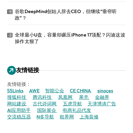
谷歌DeepMind创始人辞去CEO，但继续“垂帘听
政”？
全球最小U盘，容量却碾压iPhone 17顶配？闪迪这波
操作太狠了
友情链接
友情链接：
55Links
AWE
智能公会
CE CHINA
sinoces
搜狐科技
腾讯科技
凤凰网
果壳
金融界
网站建设
古代诗词网
五虎导航
天津博涛广告
AI应用助手
国际展会
电商礼品代发
交流稳压器
N多导航
租界网
上海装修