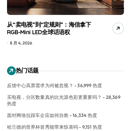
”到“定规则”：海信拿下
追觅、石头科技
i LED全球话语权
已被美国认定为“
7 月 30, 2026
热门话题
反馈中心高票需求为何被忽视？
- 36,999 热度
买电视，分区数量真的比光源色彩更重要吗？
- 28,369
热度
面对网络拉踩车企应如何自救
- 16,334 热度
哈兰德的世界杯首秀能带来惊喜吗
- 9,151 热度