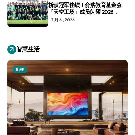
斩获冠军佳绩！俞浩教育基金会
「天空工场」成员闪耀 2026
RoboCup 机器人世界杯
7 月 6 , 2026
智慧生活
小家电