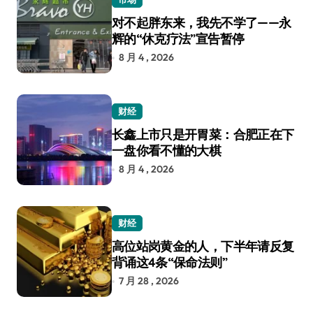
对不起胖东来，我先不学了——永
辉的“休克疗法”宣告暂停
8 月 4 , 2026
财经
长鑫上市只是开胃菜：合肥正在下
一盘你看不懂的大棋
8 月 4 , 2026
财经
高位站岗黄金的人，下半年请反复
背诵这4条“保命法则”
7 月 28 , 2026