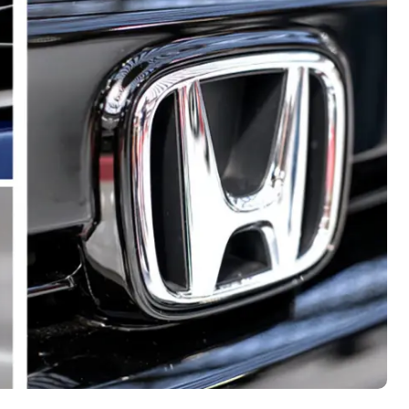
开箱”，一边探测射线一边光伏发电
准版逼近4800
盘你看不懂的大棋
就做错了
GBA SP，情怀拉满
盘党也能“以盘换数”了？
避坑+种草
边”续命了？