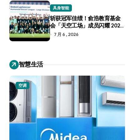
具身智能
斩获冠军佳绩！俞浩教育基金
会「天空工场」成员闪耀 2026
RoboCup 机器人世界杯
7 月 6 , 2026
智慧生活
空调