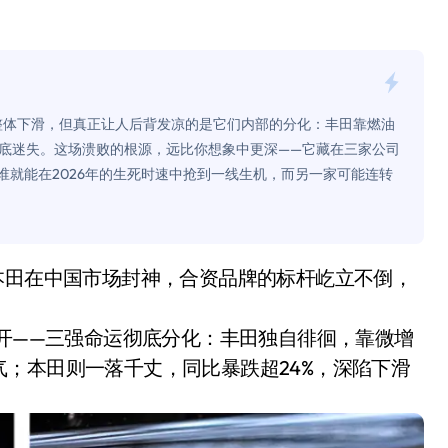
面儿——试驾雷克萨斯ES 500e
200亿的债
是不送主机，你领不领？
的整体下滑，但真正让人后背发凉的是它们内部的分化：丰田靠燃油
！老司机教你3招真·快充
底迷失。这场溃败的根源，远比你想象中更深——它藏在三家公司
谁就能在2026年的生死时速中抢到一线生机，而另一家可能连转
主怒了：车内不是广告屏！
错真的会后悔吗？
TFS的终极对决
冰箱，你中招了吗？
拉开——三强命运彻底分化：丰田独自徘徊，靠微增
测，值不值得冲？
；本田则一落千丈，同比暴跌超24%，深陷下滑
Mini LED全球话语权
“休克疗法”宣告暂停