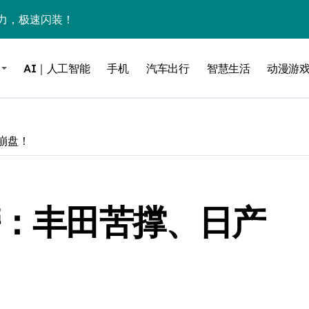
力，极速闪装！
0万台，技术创新驱动多品类增长
AI｜人工智能
手机
汽车出行
智慧生活
动漫游
%！三大利好连夜引爆
个比亚迪——中国车企该醒醒了
风扇怼脸，但最狠的是那个机械音
崩盘！
卖工作室、网络瘫了，微软这次真急了
大跃进，但鼠标操控才是真·杀手锏？
榜：丰田苦撑、日产
继续“垂帘听政”？
17顶配？闪迪这波操作太狠了
储技术给了AI
小鹏的“多事之夏”