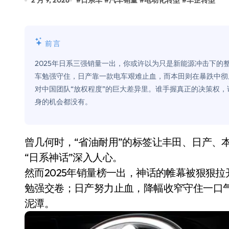
2 月 9, 2026
#
日系车
#
汽车销量
#
电动化转型
#
车企转型
比Model 3便宜？不，比Model 3有
550亿美金！沙特把EA买了，但背了
前言
Xbox 25岁生日送壁纸送徽章，就
2025年日系三强销量一出，你或许以为只是新能源冲击下
别再用汽车USB给MacBook充电了
车勉强守住，日产靠一款电车艰难止血，而本田则在暴跌中彻
对中国团队“放权程度”的巨大差异里。谁手握真正的决策权，
花钱买宝马，启动先看蜘蛛侠？”车
身的机会都没有。
Windows 11家庭版和专业版，选
你的U盘格式对了吗？详解exFAT和N
曾几何时，“省油耐用”的标签让丰田、日产、本田在中国市场封神，合资品牌的标杆屹立不倒，
维修店最怕的“作死”操作：把手机塞
“日系神话”深入人心。
然而2025年销量榜一出，神话的帷幕被狠狠
轻到忽略不计 大疆Mini 2S内录实
勉强交卷；日产努力止血，降幅收窄守住一口气
从“卖电视”到“定规则”：海信拿下RGB-
泥潭。
对不起胖东来，我先不学了——永辉的