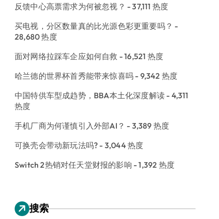
反馈中心高票需求为何被忽视？
- 37,111 热度
买电视，分区数量真的比光源色彩更重要吗？
-
28,680 热度
面对网络拉踩车企应如何自救
- 16,521 热度
哈兰德的世界杯首秀能带来惊喜吗
- 9,342 热度
中国特供车型成趋势，BBA本土化深度解读
- 4,311
热度
手机厂商为何谨慎引入外部AI？
- 3,389 热度
可换壳会带动新玩法吗?
- 3,044 热度
Switch 2热销对任天堂财报的影响
- 1,392 热度
搜索