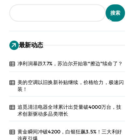
搜索
最新动态
净利润暴跌7.7%，苏泊尔开始靠“擦边”续命了？
美的空调以旧换新补贴继续，价格给力，极速闪
装！
追觅清洁电器全球累计出货量破4000万台，技
术创新驱动多品类增长
黄金瞬间冲破4200，白银狂飙3.5%！三大利好
连夜引爆