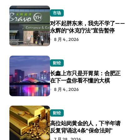
市场
对不起胖东来，我先不学了——
永辉的“休克疗法”宣告暂停
8 月 4 , 2026
财经
长鑫上市只是开胃菜：合肥正
在下一盘你看不懂的大棋
8 月 4 , 2026
财经
高位站岗黄金的人，下半年请
反复背诵这4条“保命法则”
7 月 28 , 2026