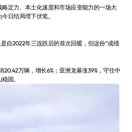
战略定力、本土化速度和市场应变能力的一场大
为今日结局埋下伏笔。
%，虽是自2022年三连跌后的首次回暖，但这份“成绩
20.42万辆，增长6%；亚洲龙暴涨39%，守住中
山稳固。
小家电