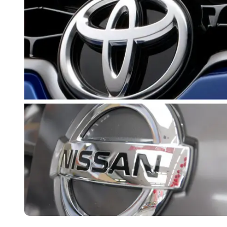
国际首次！中国钙钛矿探测器太空“
小米涨价！K90跳上3099，小米17标
长鑫上市只是开胃菜：合肥正在下一
耳机低音像白开水？90%的人第一步
复古玩家狂喜：Anbernic第三次复刻
Xbox 360 游戏终于要登 PC，光
AirTag 新版到底香不香？一篇帮你
净利润暴跌7.7%，苏泊尔开始靠“擦