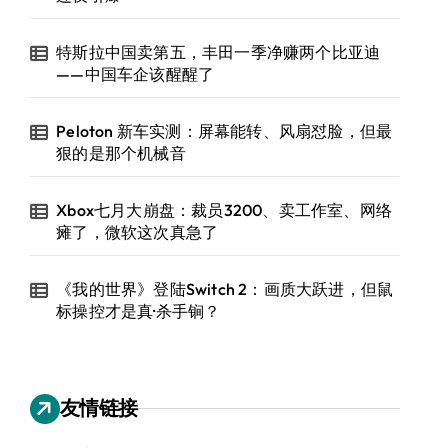
特斯拉中国卖第五，丰田一季净赚两个比亚迪
——中国车企该醒醒了
Peloton 新车实测：屏幕能转、风扇怼脸，但最
狠的是那个机械音
Xbox七月大崩盘：裁员3200、卖工作室、网络
瘫了，微软这次真急了
《我的世界》登陆Switch 2：画质大跃进，但鼠
标操控才是真·杀手锏？
友情链接