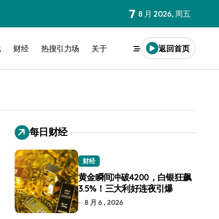
7
8 月 2026, 周五
戏
财经
热搜引力场
关于
返回首页
每日财经
财经
黄金瞬间冲破4200，白银狂飙
3.5%！三大利好连夜引爆
8 月 6 , 2026