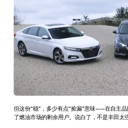
追觅、石头科技注意：你
们的扫地机已被美国认定
为“战略武器”
7 月 30, 2026
但这份“稳”，多少有点“捡漏”意味——在自
了燃油市场的剩余用户。说白了，不是丰田太