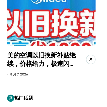
美的空调以旧换新补贴继
续，价格给力，极速闪
货
装！
8 月 7, 2026
8
热门话题