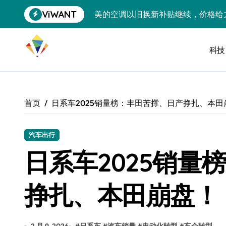
跳
ViWANT
美的空调以旧换新补贴继续，价格给
转
到
追觅清洁电器全球累计出货量破400
内
容
科技
黄金瞬间冲破4200，白银狂飙3.5
特斯拉中国卖第五，丰田一季净赚两
Peloton 新车实测：屏幕能转、
首页
日系车2025销量榜：丰田苦撑、日产挣扎、本田
Xbox七月大崩盘：裁员3200、
《我的世界》登陆Switch 2：画质
汽车出行
日系车2025销量
谷歌DeepMind创始人辞去CEO，但
全球最小U盘，容量却碾压iPhone 
挣扎、本田崩盘！
400层堆叠、性能翻倍 三星把最新存
召回X9、合作大众遇冷、高端梦碎：