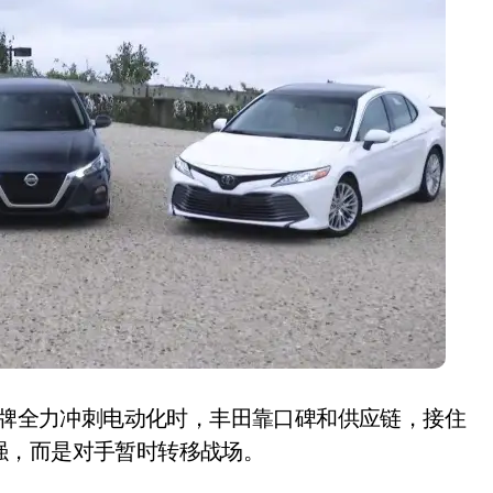
净利润暴跌7.7%，苏泊尔
开始靠“擦边”续命了？
8 月 7, 2026
主品牌全力冲刺电动化时，丰田靠口碑和供应链，接住
强，而是对手暂时转移战场。