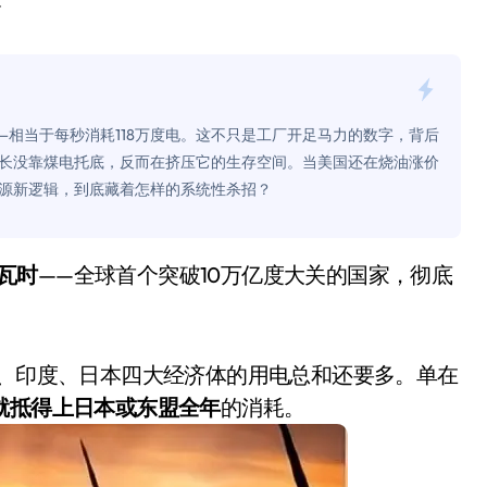
型
是不送主机，你领不领？
！老司机教你3招真·快充
主怒了：车内不是广告屏！
—相当于每秒消耗118万度电。这不只是工厂开足马力的数字，背后
错真的会后悔吗？
长没靠煤电托底，反而在挤压它的生存空间。当美国还在烧油涨价
源新逻辑，到底藏着怎样的系统性杀招？
TFS的终极对决
冰箱，你中招了吗？
千瓦时
——全球首个突破10万亿度大关的国家，彻底
测，值不值得冲？
Mini LED全球话语权
“休克疗法”宣告暂停
、印度、日本四大经济体的用电总和还要多。单在
就抵得上日本或东盟全年
的消耗。
开箱”，一边探测射线一边光伏发电
准版逼近4800