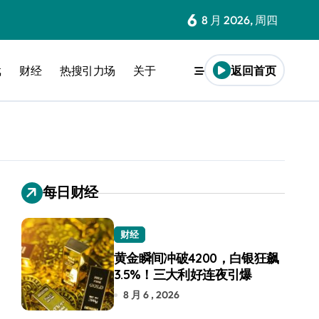
6
8 月 2026, 周四
戏
财经
热搜引力场
关于
返回首页
每日财经
财经
黄金瞬间冲破4200，白银狂飙
3.5%！三大利好连夜引爆
8 月 6 , 2026