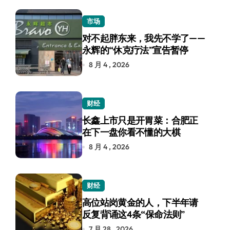
市场
对不起胖东来，我先不学了——
永辉的“休克疗法”宣告暂停
8 月 4 , 2026
财经
长鑫上市只是开胃菜：合肥正
在下一盘你看不懂的大棋
8 月 4 , 2026
财经
高位站岗黄金的人，下半年请
反复背诵这4条“保命法则”
7 月 28 , 2026