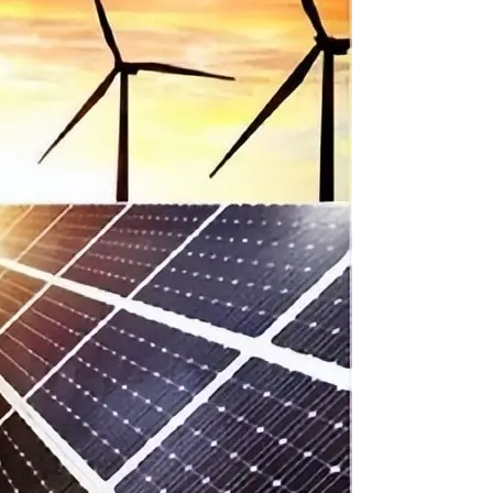
盘你看不懂的大棋
就做错了
GBA SP，情怀拉满
盘党也能“以盘换数”了？
避坑+种草
Bose却学不会？一文讲透
保姆级教程，有手就会！
0万台，技术创新驱动多品类增长