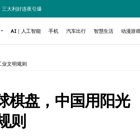
%！三大利好连夜引爆
个比亚迪——中国车企该醒醒了
AI｜人工智能
手机
汽车出行
智慧生活
动漫游
风扇怼脸，但最狠的是那个机械音
卖工作室、网络瘫了，微软这次真急了
大跃进，但鼠标操控才是真·杀手锏？
工业文明规则
继续“垂帘听政”？
17顶配？闪迪这波操作太狠了
全球棋盘，中国用阳光
储技术给了AI
小鹏的“多事之夏”
规则
面儿——试驾雷克萨斯ES 500e
200亿的债