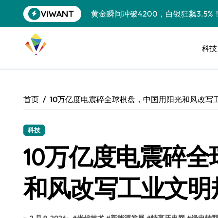
跳
ViWANT
黄金瞬间冲破4200，白银狂飙3.5
转
到
特斯拉中国卖第五，丰田一季净赚两
内
容
科技
Peloton 新车实测：屏幕能转、
Xbox七月大崩盘：裁员3200、
《我的世界》登陆Switch 2：画质
首页
10万亿度电震碎全球棋盘，中国用阳光和风改写
谷歌DeepMind创始人辞去CEO，但
全球最小U盘，容量却碾压iPhone 
科技
10万亿度电震碎
400层堆叠、性能翻倍 三星把最新存
召回X9、合作大众遇冷、高端梦碎：
和风改写工业文明
比Model 3便宜？不，比Model 3有
550亿美金！沙特把EA买了，但背了