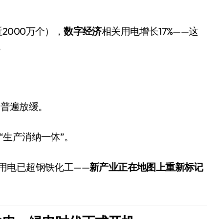
。
近2000万个），
数字经济
相关用电增长17%——这
。
速普遍放缓。
追觅清洁电器全球累计出
货量破4000万台，技术
“生产消纳一体”。
创新驱动多品类增长
8 月 6, 2026
用电已超钢铁化工——
新产业正在地图上重新标记