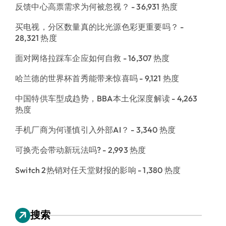
反馈中心高票需求为何被忽视？
- 36,931 热度
买电视，分区数量真的比光源色彩更重要吗？
-
28,321 热度
面对网络拉踩车企应如何自救
- 16,307 热度
哈兰德的世界杯首秀能带来惊喜吗
- 9,121 热度
中国特供车型成趋势，BBA本土化深度解读
- 4,263
热度
手机厂商为何谨慎引入外部AI？
- 3,340 热度
可换壳会带动新玩法吗?
- 2,993 热度
Switch 2热销对任天堂财报的影响
- 1,380 热度
搜索