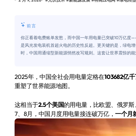
2 月 9, 2026
#
光伏技术
#
新能源发展
#
特高压电网
#
绿电转
Xbox 25岁生日送壁纸送徽章，就
别再用汽车USB给MacBook充电了
前言
花钱买宝马，启动先看蜘蛛侠？”车
你正看着电费账单发愁，而中国一年用电量已突破10万亿度—
Windows 11家庭版和专业版，选
是风光发电装机首超火电的历史性反超。更关键的是，绿电增
时，中国用通缩型新能源悄然改写规则。这套让世界震惊的能
你的U盘格式对了吗？详解exFAT和N
维修店最怕的“作死”操作：把手机塞
2025年，中国全社会用电量定格在
103682亿
轻到忽略不计 大疆Mini 2S内录实
重塑了世界能源地图。
从“卖电视”到“定规则”：海信拿下RGB-
对不起胖东来，我先不学了——永辉的
这相当于
2.5个美国
的用电量，比欧盟、俄罗斯
7、8月，中国月度用电量接连破万亿，
一个月
国际首次！中国钙钛矿探测器太空“
小米涨价！K90跳上3099，小米17标