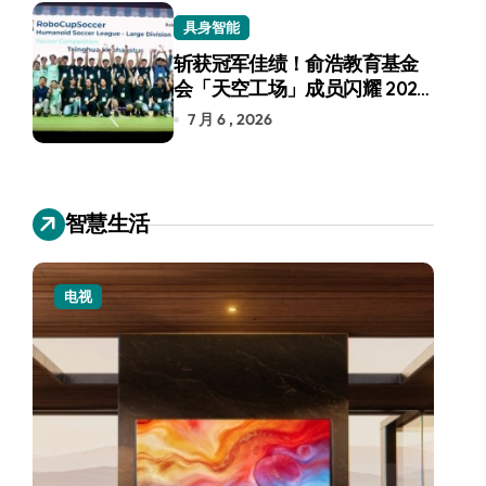
具身智能
斩获冠军佳绩！俞浩教育基金
会「天空工场」成员闪耀 2026
RoboCup 机器人世界杯
7 月 6 , 2026
智慧生活
电视