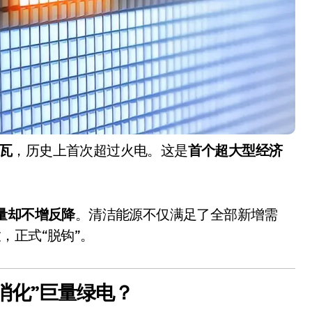
千瓦
，历史上首次超过火电。这是
首个超大型经济
量却不增反降
。清洁能源不仅满足了全部新增需
，正式“脱钩”。
消化”巨量绿电？