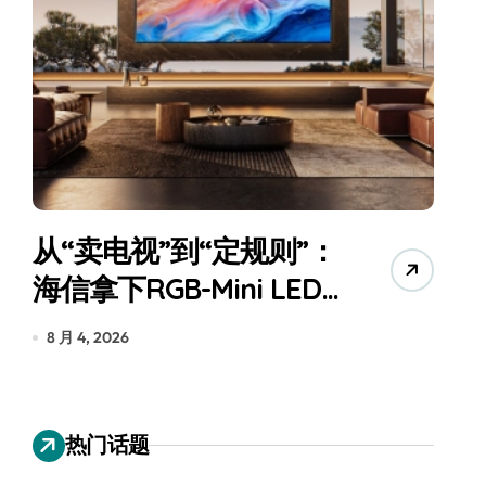
从“卖电视”到“定规则”：
海信拿下RGB-Mini LED
全球话语权
为
8 月 4, 2026
7
热门话题