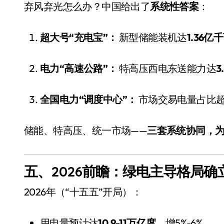
弃风弃光怎么办？中国给出了
系统性答案
：
超大号“充电宝”：
新型储能装机达
1.36亿
电力“高速公路”：
特高压西电东送能力达
3
全国电力“调度中心”：
市场交易电量占比超
储能、特高压、统一市场——
三套系统协同，
五、2026前瞻：绿电主导格局
2026年（“十五五”开局）：
用电量预计达
10.9-11万亿度
，增5%-6%。