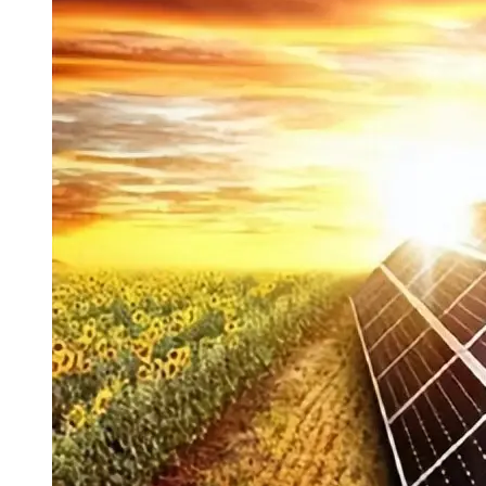
长鑫上市只是开胃菜：合肥正在下一
耳机低音像白开水？90%的人第一步
复古玩家狂喜：Anbernic第三次复刻
Xbox 360 游戏终于要登 PC，光
AirTag 新版到底香不香？一篇帮你
苹果三星偷偷在用的“无感切换”，索尼
Apple Watch 表盘还能这么玩？
追觅清洁电器全球累计出货量破400