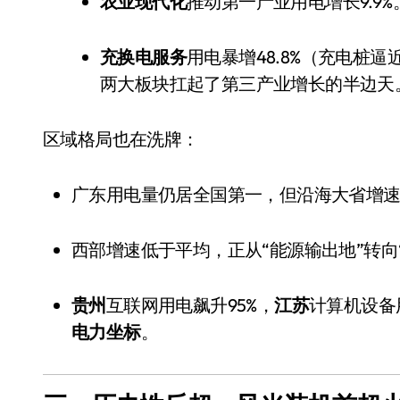
农业现代化
推动第一产业用电增长9.9%
充换电服务
用电暴增48.8%（充电桩逼
两大板块扛起了第三产业增长的半边天
区域格局也在洗牌：
广东用电量仍居全国第一，但沿海大省增
从电视一哥到声学霸主，
TCL用一套‘完整体系’砸
西部增速低于平均，正从“能源输出地”转向
开了回音壁的顶级牌桌
7 月 27, 2026
贵州
互联网用电飙升95%，
江苏
计算机设备
电力坐标
。