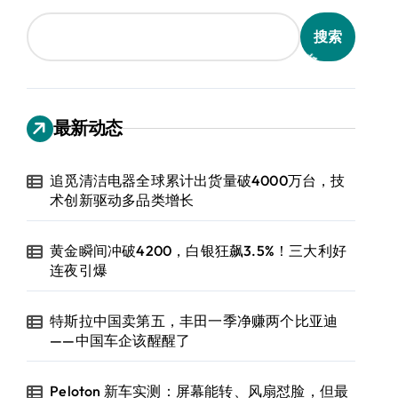
搜索
最新动态
追觅清洁电器全球累计出货量破4000万台，技
术创新驱动多品类增长
黄金瞬间冲破4200，白银狂飙3.5%！三大利好
连夜引爆
特斯拉中国卖第五，丰田一季净赚两个比亚迪
——中国车企该醒醒了
Peloton 新车实测：屏幕能转、风扇怼脸，但最