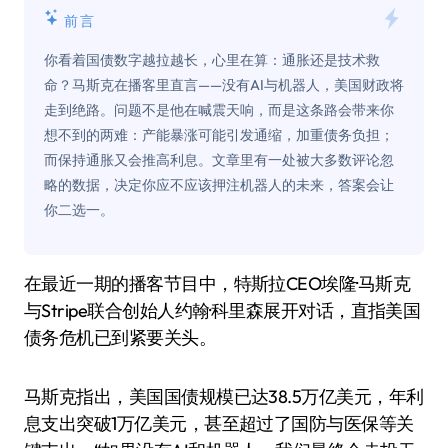
前言
你看着国债数字越拉越长，心里在算：通胀还是技术救
命？马斯克在播客里直言——没有AI与机器人，美国财政将
走到绝路。问题不是他在喊震天响，而是这条路会带来你
想不到的两难：产能暴涨可能引发通缩，加重债务负担；
而保持通胀又会推高利息。文章里有一处被大多数评论忽
略的数据，决定你应不应该押注机器人的未来，答案会让
你二选一。
在最近一期的播客节目中，特斯拉CEO埃隆·马斯克
与Stripe联合创始人约翰·科里森展开对话，直指美国
债务危机已到紧要关头。
马斯克指出，美国国债规模已达38.5万亿美元，年利
息支出突破1万亿美元，甚至超过了国防与医保等关