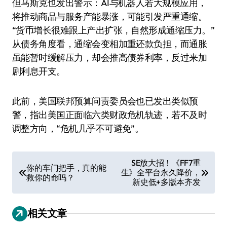
但马斯克也发出警示：AI与机器人若大规模应用，
将推动商品与服务产能暴涨，可能引发严重通缩。
“货币增长很难跟上产出扩张，自然形成通缩压力。”
从债务角度看，通缩会变相加重还款负担，而通胀
虽能暂时缓解压力，却会推高债券利率，反过来加
剧利息开支。
此前，美国联邦预算问责委员会也已发出类似预
警，指出美国正面临六类财政危机轨迹，若不及时
调整方向，“危机几乎不可避免”。
文
SE放大招！《FF7重
你的车门把手，真的能
生》全平台永久降价，
章
救你的命吗？
新史低+多版本齐发
导
航
相关文章