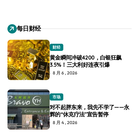
每日财经
财经
黄金瞬间冲破4200，白银狂飙
3.5%！三大利好连夜引爆
8 月 6 , 2026
市场
对不起胖东来，我先不学了——永
辉的“休克疗法”宣告暂停
8 月 4 , 2026