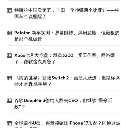
特斯拉中国卖第五，丰田一季净赚两个比亚迪——中
国车企该醒醒了
Peloton 新车实测：屏幕能转、风扇怼脸，但最狠的
是那个机械音
Xbox七月大崩盘：裁员3200、卖工作室、网络瘫
了，微软这次真急了
《我的世界》登陆Switch 2：画质大跃进，但鼠标操
控才是真·杀手锏？
谷歌DeepMind创始人辞去CEO，但继续“垂帘听
政”？
全球最小U盘，容量却碾压iPhone 17顶配？闪迪这波