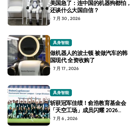
美国急了：连中国的机器狗都怕，
还谈什么大国自信？
7 月 30 , 2026
具身智能
做机器人的波士顿 被做汽车的韩
国现代 全资收购了
7 月 17 , 2026
具身智能
斩获冠军佳绩！俞浩教育基金会
「天空工场」成员闪耀 2026
RoboCup 机器人世界杯
7 月 6 , 2026