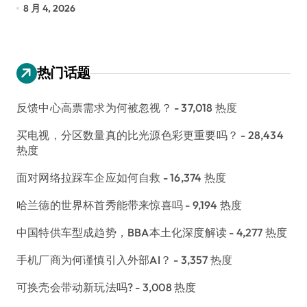
8 月 4, 2026
7
热门话题
反馈中心高票需求为何被忽视？
- 37,018 热度
买电视，分区数量真的比光源色彩更重要吗？
- 28,434
热度
面对网络拉踩车企应如何自救
- 16,374 热度
哈兰德的世界杯首秀能带来惊喜吗
- 9,194 热度
中国特供车型成趋势，BBA本土化深度解读
- 4,277 热度
手机厂商为何谨慎引入外部AI？
- 3,357 热度
可换壳会带动新玩法吗?
- 3,008 热度