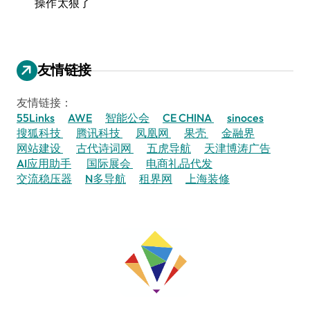
操作太狠了
友情链接
友情链接：
55Links
AWE
智能公会
CE CHINA
sinoces
搜狐科技
腾讯科技
凤凰网
果壳
金融界
网站建设
古代诗词网
五虎导航
天津博涛广告
AI应用助手
国际展会
电商礼品代发
交流稳压器
N多导航
租界网
上海装修