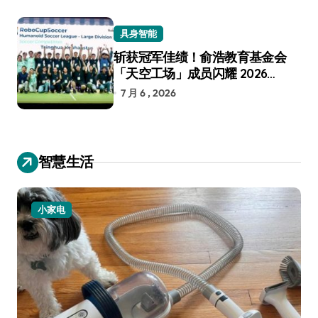
具身智能
斩获冠军佳绩！俞浩教育基金会
「天空工场」成员闪耀 2026
RoboCup 机器人世界杯
7 月 6 , 2026
智慧生活
小家电