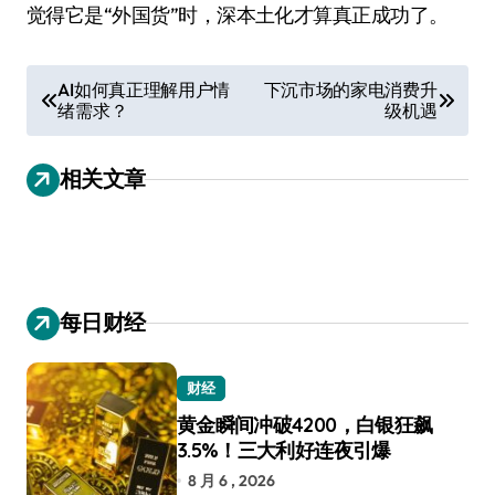
觉得它是“外国货”时，深本土化才算真正成功了。
文
AI如何真正理解用户情
下沉市场的家电消费升
绪需求？
级机遇
章
导
相关文章
航
每日财经
财经
黄金瞬间冲破4200，白银狂飙
3.5%！三大利好连夜引爆
8 月 6 , 2026