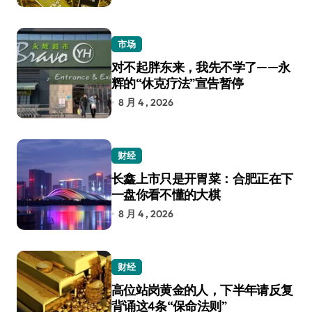
市场
对不起胖东来，我先不学了——永
辉的“休克疗法”宣告暂停
8 月 4 , 2026
财经
长鑫上市只是开胃菜：合肥正在下
一盘你看不懂的大棋
8 月 4 , 2026
财经
高位站岗黄金的人，下半年请反复
背诵这4条“保命法则”