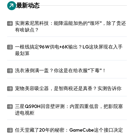
最新动态
实测索尼黑科技：能降温能加热的“颈环”，除了贵还
有啥缺点？
一根线搞定96W供电+6K输出？LG这块屏现在入手
最划算
洗衣液倒满一盖？你这是在给衣服“下毒”！
宠物美容吸尘器，是智商税还是真香？实测告诉你
三星QS90H回音壁评测：内置四重低音，把影院塞
进电视柜
任天堂藏了20年的秘密：GameCube这个接口决定