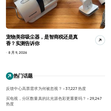
宠物美容吸尘器，是智商税还是真
三
香？实测告诉你
低
8 月 9, 2026
8
热门话题
反馈中心高票需求为何被忽视？
- 37,227 热度
买电视，分区数量真的比光源色彩更重要吗？
- 29,247
热度