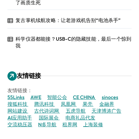
了画质生死
复古掌机续航攻略：让老游戏机告别“电池杀手”
科学仪器都能接？USB-C的隐藏技能，最后一个惊到
我
友情链接
友情链接：
55Links
AWE
智能公会
CE CHINA
sinoces
搜狐科技
腾讯科技
凤凰网
果壳
金融界
网站建设
古代诗词网
五虎导航
天津博涛广告
AI应用助手
国际展会
电商礼品代发
交流稳压器
N多导航
租界网
上海装修