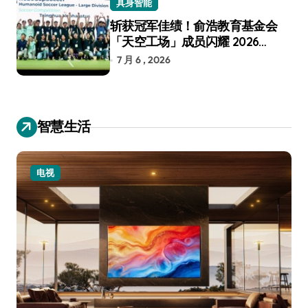
具身智能
斩获冠军佳绩！俞浩教育基金会
「天空工场」成员闪耀 2026
RoboCup 机器人世界杯
7 月 6 , 2026
智慧生活
电视