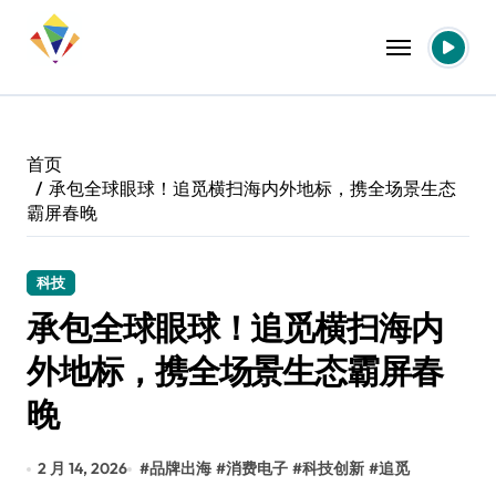
跳
转
到
内
容
首页
承包全球眼球！追觅横扫海内外地标，携全场景生态
霸屏春晚
科技
承包全球眼球！追觅横扫海内
外地标，携全场景生态霸屏春
晚
2 月 14, 2026
#
品牌出海
#
消费电子
#
科技创新
#
追觅