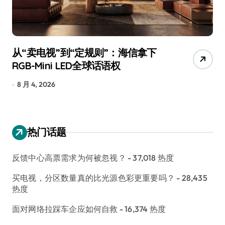
从“卖电视”到“定规则”：海信拿下
追
RGB-Mini LED全球话语权
已
8 月 4, 2026
7
热门话题
反馈中心高票需求为何被忽视？
- 37,018 热度
买电视，分区数量真的比光源色彩更重要吗？
- 28,435
热度
面对网络拉踩车企应如何自救
- 16,374 热度