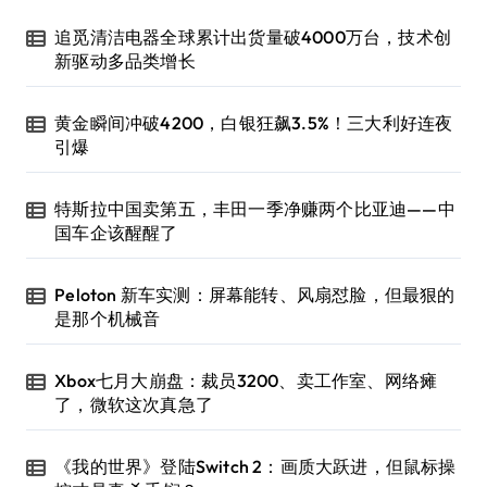
追觅清洁电器全球累计出货量破4000万台，技术创
新驱动多品类增长
黄金瞬间冲破4200，白银狂飙3.5%！三大利好连夜
引爆
特斯拉中国卖第五，丰田一季净赚两个比亚迪——中
国车企该醒醒了
Peloton 新车实测：屏幕能转、风扇怼脸，但最狠的
是那个机械音
Xbox七月大崩盘：裁员3200、卖工作室、网络瘫
了，微软这次真急了
《我的世界》登陆Switch 2：画质大跃进，但鼠标操