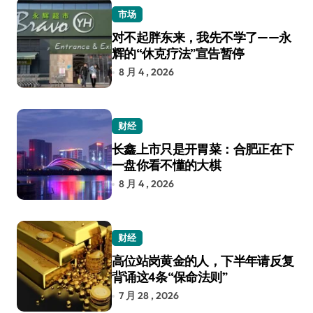
市场
对不起胖东来，我先不学了——永
辉的“休克疗法”宣告暂停
8 月 4 , 2026
财经
长鑫上市只是开胃菜：合肥正在下
一盘你看不懂的大棋
8 月 4 , 2026
财经
高位站岗黄金的人，下半年请反复
背诵这4条“保命法则”
7 月 28 , 2026