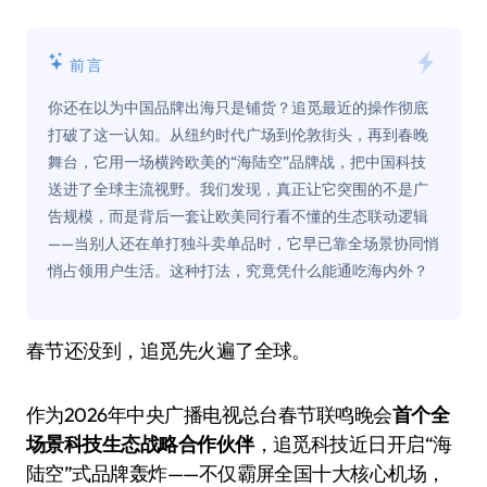
前言
你还在以为中国品牌出海只是铺货？追觅最近的操作彻底
打破了这一认知。从纽约时代广场到伦敦街头，再到春晚
舞台，它用一场横跨欧美的“海陆空”品牌战，把中国科技
送进了全球主流视野。我们发现，真正让它突围的不是广
告规模，而是背后一套让欧美同行看不懂的生态联动逻辑
——当别人还在单打独斗卖单品时，它早已靠全场景协同悄
悄占领用户生活。这种打法，究竟凭什么能通吃海内外？
春节还没到，追觅先火遍了全球。
作为2026年中央广播电视总台春节联鸣晚会
首个全
场景科技生态战略合作伙伴
，追觅科技近日开启“海
陆空”式品牌轰炸——不仅霸屏全国十大核心机场，