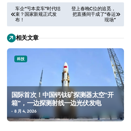
文
车企“亏本卖车”时代结
登上春晚C位的追觅，
束？国家新规正式发
把直播间干成了“春运
章
布！
现场”
导
航
相关文章
科技
国际首次！中国钙钛矿探测器太空“开
箱”，一边探测射线一边光伏发电
8 月 4, 2026