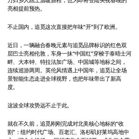
万归乡人踏上温暖旅程，也为即将登陆央视春晚的
亮相提前预热。
不止国内，追觅这次直接把年味“开”到了欧洲。
近日，一辆融合春晚元素与追觅品牌标识的红色双
层巴士亮相伦敦，车身一抹“中国红”穿梭于泰晤士河
畔、大本钟、特拉法加广场、中国城等地标之间，
连续巡游两周。英伦风情遇上中国年，追觅让全场
景智能生态走进全球视野，也把年味带出了新高
度。
这波全球攻势远不止于此。
就在不久前，追觅刚刚完成对北美核心地标的“收
割”：纽约时代广场、百老汇、洛杉矶好莱坞高地中