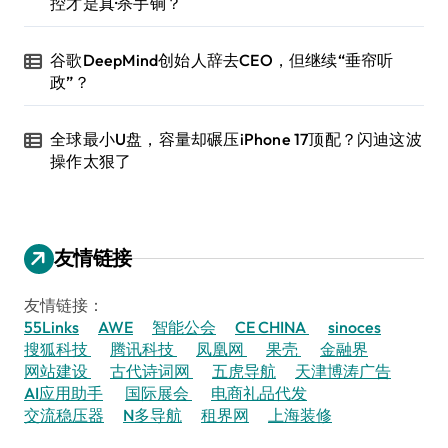
控才是真·杀手锏？
谷歌DeepMind创始人辞去CEO，但继续“垂帘听
政”？
全球最小U盘，容量却碾压iPhone 17顶配？闪迪这波
操作太狠了
友情链接
友情链接：
55Links
AWE
智能公会
CE CHINA
sinoces
搜狐科技
腾讯科技
凤凰网
果壳
金融界
网站建设
古代诗词网
五虎导航
天津博涛广告
AI应用助手
国际展会
电商礼品代发
交流稳压器
N多导航
租界网
上海装修