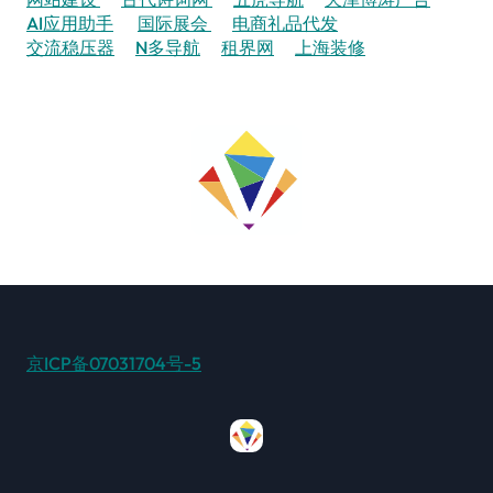
AI应用助手
国际展会
电商礼品代发
交流稳压器
N多导航
租界网
上海装修
京ICP备07031704号-5