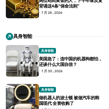
高位站岗黄金的人，下半年请反复
背诵这4条“保命法则”
7 月 28 , 2026
具身智能
具身智能
美国急了：连中国的机器狗都怕，
还谈什么大国自信？
7 月 30 , 2026
具身智能
做机器人的波士顿 被做汽车的韩
国现代 全资收购了