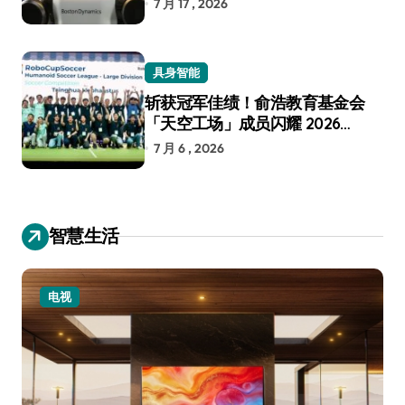
7 月 17 , 2026
具身智能
斩获冠军佳绩！俞浩教育基金会
「天空工场」成员闪耀 2026
RoboCup 机器人世界杯
7 月 6 , 2026
智慧生活
电视