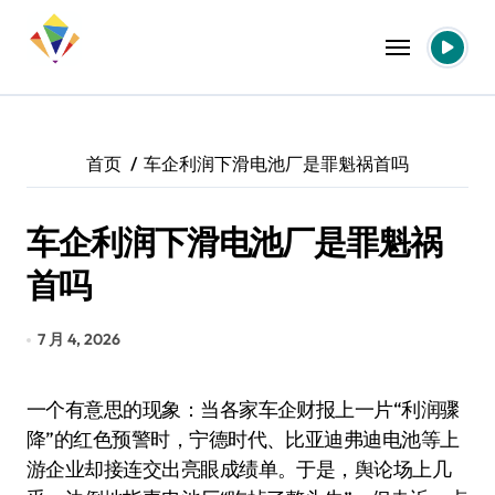
跳
转
到
内
容
首页
车企利润下滑电池厂是罪魁祸首吗
车企利润下滑电池厂是罪魁祸
首吗
7 月 4, 2026
一个有意思的现象：当各家车企财报上一片“利润骤
降”的红色预警时，宁德时代、比亚迪弗迪电池等上
游企业却接连交出亮眼成绩单。于是，舆论场上几