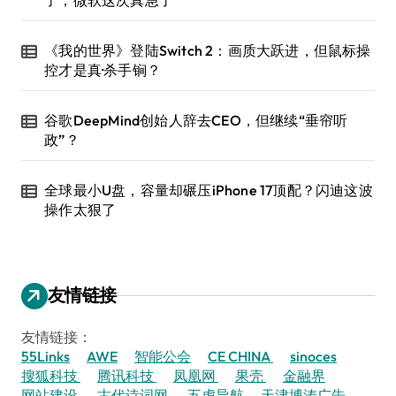
《我的世界》登陆Switch 2：画质大跃进，但鼠标操
控才是真·杀手锏？
谷歌DeepMind创始人辞去CEO，但继续“垂帘听
政”？
全球最小U盘，容量却碾压iPhone 17顶配？闪迪这波
操作太狠了
友情链接
友情链接：
55Links
AWE
智能公会
CE CHINA
sinoces
搜狐科技
腾讯科技
凤凰网
果壳
金融界
网站建设
古代诗词网
五虎导航
天津博涛广告