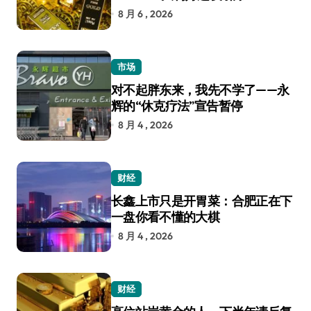
8 月 6 , 2026
市场
对不起胖东来，我先不学了——永
辉的“休克疗法”宣告暂停
8 月 4 , 2026
财经
长鑫上市只是开胃菜：合肥正在下
一盘你看不懂的大棋
8 月 4 , 2026
财经