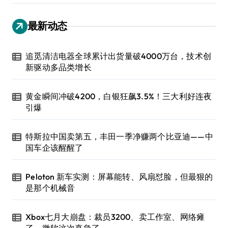
最新动态
追觅清洁电器全球累计出货量破4000万台，技术创
新驱动多品类增长
黄金瞬间冲破4200，白银狂飙3.5%！三大利好连夜
引爆
特斯拉中国卖第五，丰田一季净赚两个比亚迪——中
国车企该醒醒了
Peloton 新车实测：屏幕能转、风扇怼脸，但最狠的
是那个机械音
Xbox七月大崩盘：裁员3200、卖工作室、网络瘫
了，微软这次真急了