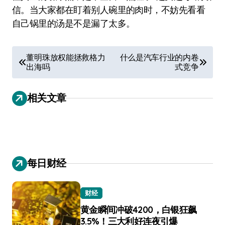
信。当大家都在盯着别人碗里的肉时，不妨先看看
自己锅里的汤是不是漏了太多。
文
董明珠放权能拯救格力
什么是汽车行业的内卷
出海吗
式竞争
章
导
相关文章
航
每日财经
财经
黄金瞬间冲破4200，白银狂飙
3.5%！三大利好连夜引爆