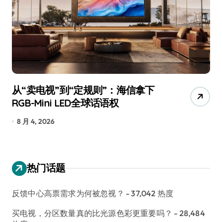
从“卖电视”到“定规则”：海信拿下
追
RGB-Mini LED全球话语权
已
8 月 4, 2026
7
热门话题
反馈中心高票需求为何被忽视？
- 37,042 热度
买电视，分区数量真的比光源色彩更重要吗？
- 28,484