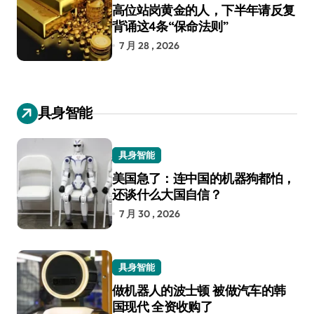
高位站岗黄金的人，下半年请反复
背诵这4条“保命法则”
7 月 28 , 2026
具身智能
具身智能
美国急了：连中国的机器狗都怕，
还谈什么大国自信？
7 月 30 , 2026
具身智能
做机器人的波士顿 被做汽车的韩
国现代 全资收购了