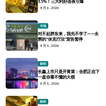
3.5%！三大利好连夜引爆
8 月 6 , 2026
市场
对不起胖东来，我先不学了——永
辉的“休克疗法”宣告暂停
8 月 4 , 2026
财经
长鑫上市只是开胃菜：合肥正在下
一盘你看不懂的大棋
8 月 4 , 2026
财经