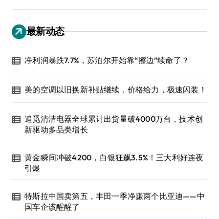
最新动态
净利润暴跌7.7%，苏泊尔开始靠“擦边”续命了？
美的空调以旧换新补贴继续，价格给力，极速闪装！
追觅清洁电器全球累计出货量破4000万台，技术创
新驱动多品类增长
黄金瞬间冲破4200，白银狂飙3.5%！三大利好连夜
引爆
特斯拉中国卖第五，丰田一季净赚两个比亚迪——中
国车企该醒醒了