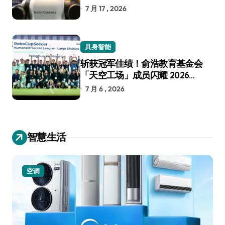
7 月 17 , 2026
具身智能
斩获冠军佳绩！俞浩教育基金会
「天空工场」成员闪耀 2026
RoboCup 机器人世界杯
7 月 6 , 2026
智慧生活
空调