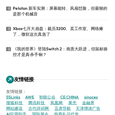
Peloton 新车实测：屏幕能转、风扇怼脸，但最狠的
是那个机械音
Xbox七月大崩盘：裁员3200、卖工作室、网络瘫
了，微软这次真急了
《我的世界》登陆Switch 2：画质大跃进，但鼠标操
控才是真·杀手锏？
友情链接
友情链接：
55Links
AWE
智能公会
CE CHINA
sinoces
搜狐科技
腾讯科技
凤凰网
果壳
金融界
网站建设
古代诗词网
五虎导航
天津博涛广告
AI应用助手
国际展会
电商礼品代发