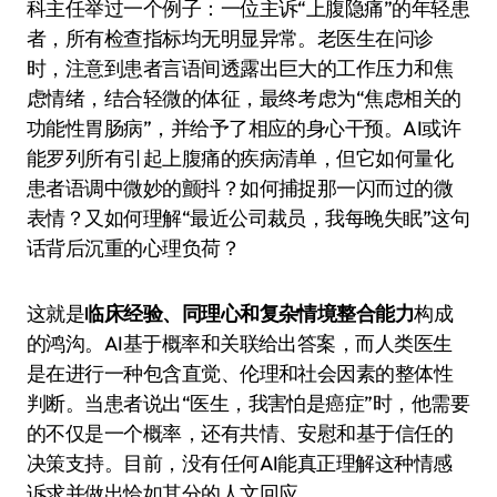
科主任举过一个例子：一位主诉“上腹隐痛”的年轻患
者，所有检查指标均无明显异常。老医生在问诊
时，注意到患者言语间透露出巨大的工作压力和焦
虑情绪，结合轻微的体征，最终考虑为“焦虑相关的
功能性胃肠病”，并给予了相应的身心干预。AI或许
能罗列所有引起上腹痛的疾病清单，但它如何量化
患者语调中微妙的颤抖？如何捕捉那一闪而过的微
表情？又如何理解“最近公司裁员，我每晚失眠”这句
话背后沉重的心理负荷？
这就是
临床经验、同理心和复杂情境整合能力
构成
的鸿沟。AI基于概率和关联给出答案，而人类医生
是在进行一种包含直觉、伦理和社会因素的整体性
判断。当患者说出“医生，我害怕是癌症”时，他需要
的不仅是一个概率，还有共情、安慰和基于信任的
决策支持。目前，没有任何AI能真正理解这种情感
诉求并做出恰如其分的人文回应。