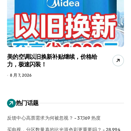
美的空调以旧换新补贴继续，价格给
追
力，极速闪装！
4
长
8 月 7, 2026
8
热门话题
反馈中心高票需求为何被忽视？
- 37,169 热度
买电视，分区数量真的比光源色彩更重要吗？
- 28,994