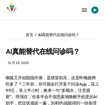
跳
转
到
内
容
首页
AI真能替代在线问诊吗？
AI真能替代在线问诊吗？
12 月 23, 2025
喉咙又开始隐隐作痛，是感冒前兆，还是昨晚烧烤
吃多了？三年前，你可能会打开某个问诊App，花上
9.9元，等上半小时，换来一句“多喝水，注意观
察”。而现在，你多半会不假思索地唤醒手机里的AI
助手，把症状描述一遍，30秒内就能得到一份条理