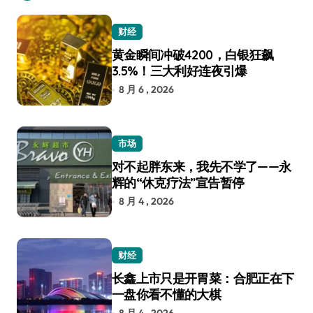
财经
黄金瞬间冲破4200，白银狂飙
3.5%！三大利好连夜引爆
8 月 6 , 2026
市场
对不起胖东来，我先不学了——永
辉的“休克疗法”宣告暂停
8 月 4 , 2026
财经
长鑫上市只是开胃菜：合肥正在下
一盘你看不懂的大棋