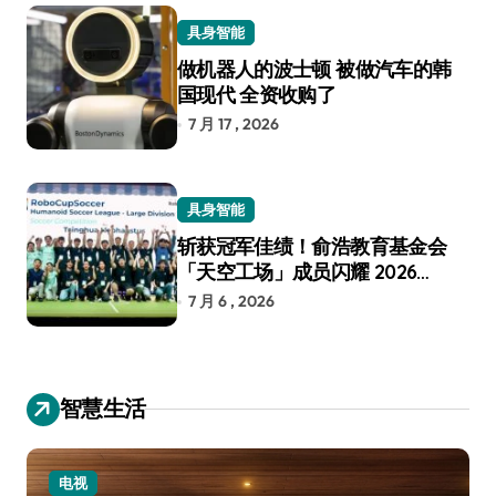
具身智能
做机器人的波士顿 被做汽车的韩
国现代 全资收购了
7 月 17 , 2026
具身智能
斩获冠军佳绩！俞浩教育基金会
「天空工场」成员闪耀 2026
RoboCup 机器人世界杯
7 月 6 , 2026
智慧生活
电视