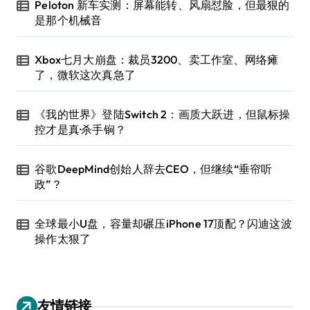
Peloton 新车实测：屏幕能转、风扇怼脸，但最狠的
是那个机械音
Xbox七月大崩盘：裁员3200、卖工作室、网络瘫
了，微软这次真急了
《我的世界》登陆Switch 2：画质大跃进，但鼠标操
控才是真·杀手锏？
谷歌DeepMind创始人辞去CEO，但继续“垂帘听
政”？
全球最小U盘，容量却碾压iPhone 17顶配？闪迪这波
操作太狠了
友情链接