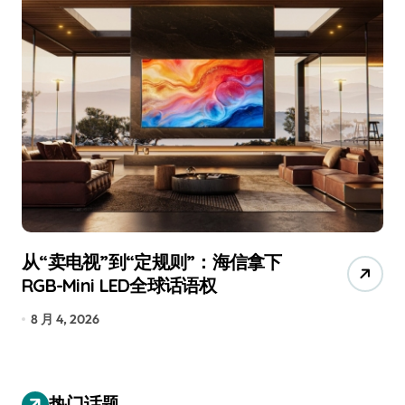
从“卖电视”到“定规则”：海信拿下
追
RGB-Mini LED全球话语权
已
8 月 4, 2026
7
热门话题