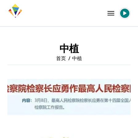
跳
转
到
内
容
中植
首页
中植