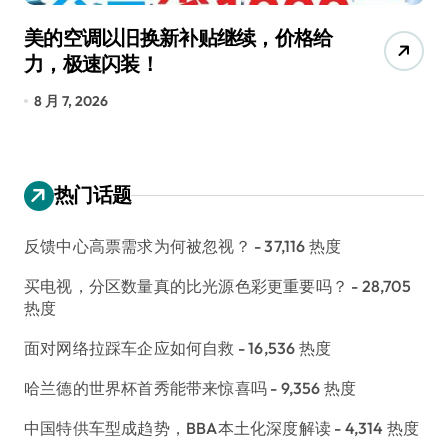
美的空调以旧换新补贴继续，价格给
追
力，极速闪装！
4
长
8 月 7, 2026
8
热门话题
反馈中心高票需求为何被忽视？
- 37,116 热度
买电视，分区数量真的比光源色彩更重要吗？
- 28,705
热度
面对网络拉踩车企应如何自救
- 16,536 热度
哈兰德的世界杯首秀能带来惊喜吗
- 9,356 热度
中国特供车型成趋势，BBA本土化深度解读
- 4,314 热度