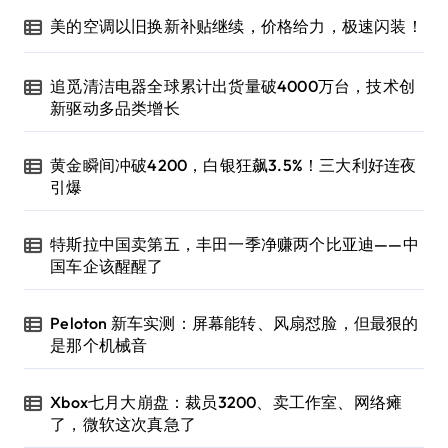
美的空调以旧换新补贴继续，价格给力，极速闪装！
追觅清洁电器全球累计出货量破4000万台，技术创
新驱动多品类增长
黄金瞬间冲破4200，白银狂飙3.5%！三大利好连夜
引爆
特斯拉中国卖第五，丰田一季净赚两个比亚迪——中
国车企该醒醒了
Peloton 新车实测：屏幕能转、风扇怼脸，但最狠的
是那个机械音
Xbox七月大崩盘：裁员3200、卖工作室、网络瘫
了，微软这次真急了