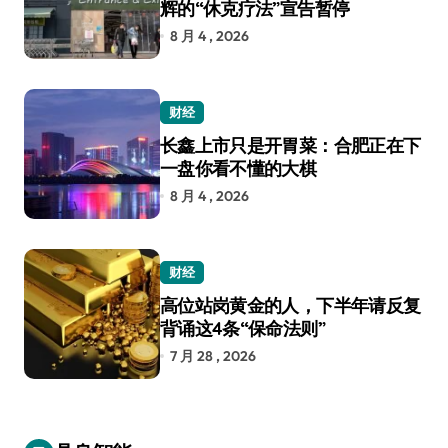
辉的“休克疗法”宣告暂停
8 月 4 , 2026
财经
长鑫上市只是开胃菜：合肥正在下
一盘你看不懂的大棋
8 月 4 , 2026
财经
高位站岗黄金的人，下半年请反复
背诵这4条“保命法则”
7 月 28 , 2026