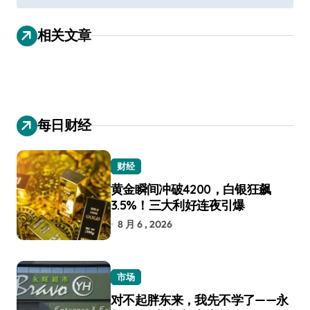
导
相关文章
航
每日财经
财经
黄金瞬间冲破4200，白银狂飙
3.5%！三大利好连夜引爆
8 月 6 , 2026
市场
对不起胖东来，我先不学了——永