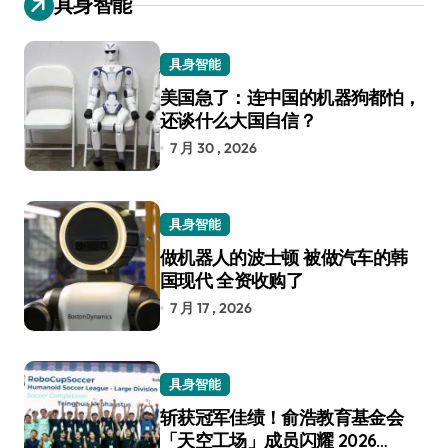
具身智能
具身智能
美国急了：连中国的机器狗都怕，
还谈什么大国自信？
7 月 30 , 2026
具身智能
做机器人的波士顿 被做汽车的韩
国现代 全资收购了
7 月 17 , 2026
具身智能
斩获冠军佳绩！俞浩教育基金会
「天空工场」成员闪耀 2026