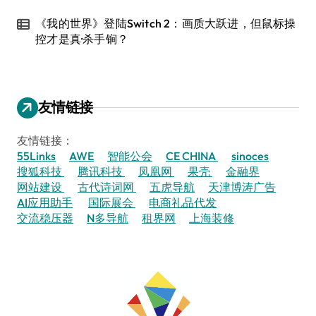
《我的世界》登陆Switch 2：画质大跃进，但鼠标操
控才是真·杀手锏？
友情链接
友情链接：
55Links
AWE
智能公会
CE CHINA
sinoces
搜狐科技
腾讯科技
凤凰网
果壳
金融界
网站建设
古代诗词网
五虎导航
天津博涛广告
AI应用助手
国际展会
电商礼品代发
交流稳压器
N多导航
租界网
上海装修