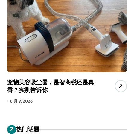
宠物美容吸尘器，是智商税还是真
三
香？实测告诉你
低
8 月 9, 2026
8
热门话题