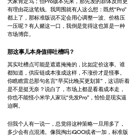
大家肯定骂；但Pro版本先来，那先发的群体反而更
有理由花这笔钱。我周围就有人这么想：既然“Pro”
都上了，那标准版说不定会用心调整一波、价格压
一压呢？有人赌这一口，我倒是觉得这也算是一种
市场博弈。
那这事儿本身值得吐槽吗？
其实吐槽点可能是遮遮掩掩的，比如定价这事。谁
都知道，供应链成本涨成这样，不涨价才是怪事。
你瞧瞧雷总那句名言“早买比晚买更划算”，这话听着
是不是挺无奈？说白了，市场上都是看着成本走，
你也不能怪小米学人家玩“先发Pro”，恰恰是现实逼
迫啊。
但我个人有一说一，总觉得这种策略一旦用多了，
多少会有点混淆。像我掏出iQOO或者一加，标准版