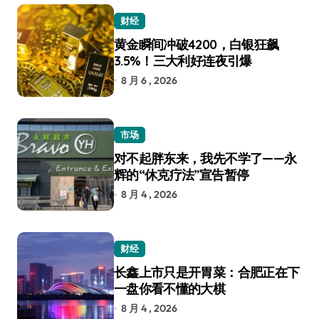
财经
黄金瞬间冲破4200，白银狂飙
3.5%！三大利好连夜引爆
8 月 6 , 2026
市场
对不起胖东来，我先不学了——永
辉的“休克疗法”宣告暂停
8 月 4 , 2026
财经
长鑫上市只是开胃菜：合肥正在下
一盘你看不懂的大棋
8 月 4 , 2026