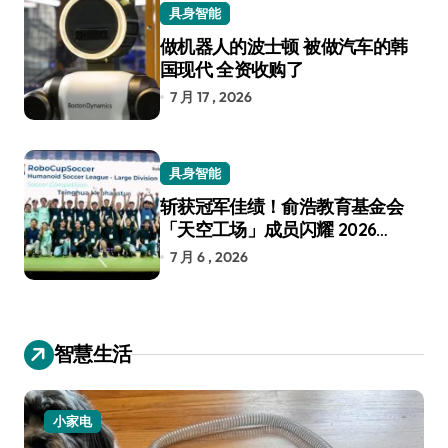
具身智能
做机器人的波士顿 被做汽车的韩
国现代 全资收购了
7 月 17 , 2026
具身智能
斩获冠军佳绩！俞浩教育基金会
「天空工场」成员闪耀 2026
RoboCup 机器人世界杯
7 月 6 , 2026
智慧生活
小家电