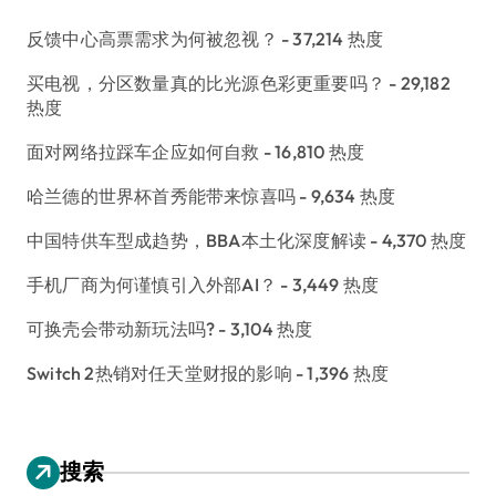
反馈中心高票需求为何被忽视？
- 37,214 热度
买电视，分区数量真的比光源色彩更重要吗？
- 29,182
热度
面对网络拉踩车企应如何自救
- 16,810 热度
哈兰德的世界杯首秀能带来惊喜吗
- 9,634 热度
中国特供车型成趋势，BBA本土化深度解读
- 4,370 热度
手机厂商为何谨慎引入外部AI？
- 3,449 热度
可换壳会带动新玩法吗?
- 3,104 热度
Switch 2热销对任天堂财报的影响
- 1,396 热度
搜索