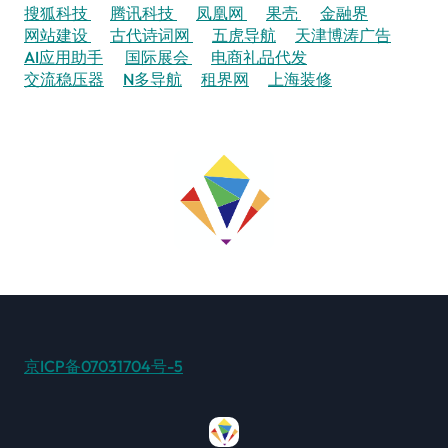
搜狐科技
腾讯科技
凤凰网
果壳
金融界
网站建设
古代诗词网
五虎导航
天津博涛广告
AI应用助手
国际展会
电商礼品代发
交流稳压器
N多导航
租界网
上海装修
京ICP备07031704号-5