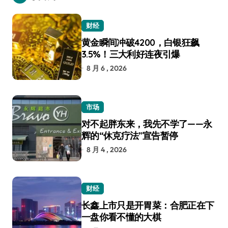
财经
黄金瞬间冲破4200，白银狂飙
3.5%！三大利好连夜引爆
8 月 6 , 2026
市场
对不起胖东来，我先不学了——永
辉的“休克疗法”宣告暂停
8 月 4 , 2026
财经
长鑫上市只是开胃菜：合肥正在下
一盘你看不懂的大棋