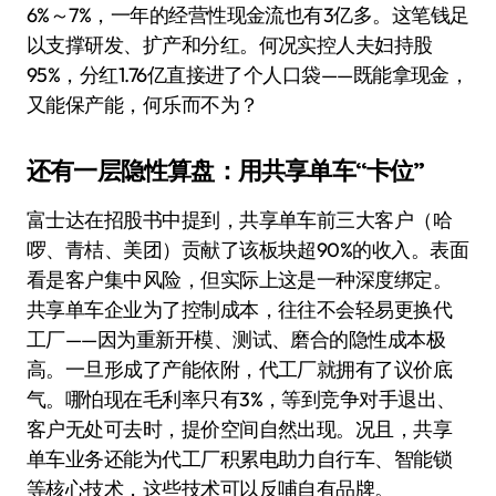
6%～7%，一年的经营性现金流也有3亿多。这笔钱足
以支撑研发、扩产和分红。何况实控人夫妇持股
95%，分红1.76亿直接进了个人口袋——既能拿现金，
又能保产能，何乐而不为？
还有一层隐性算盘：用共享单车“卡位”
富士达在招股书中提到，共享单车前三大客户（哈
啰、青桔、美团）贡献了该板块超90%的收入。表面
看是客户集中风险，但实际上这是一种深度绑定。
共享单车企业为了控制成本，往往不会轻易更换代
工厂——因为重新开模、测试、磨合的隐性成本极
高。一旦形成了产能依附，代工厂就拥有了议价底
气。哪怕现在毛利率只有3%，等到竞争对手退出、
客户无处可去时，提价空间自然出现。况且，共享
单车业务还能为代工厂积累电助力自行车、智能锁
等核心技术，这些技术可以反哺自有品牌。