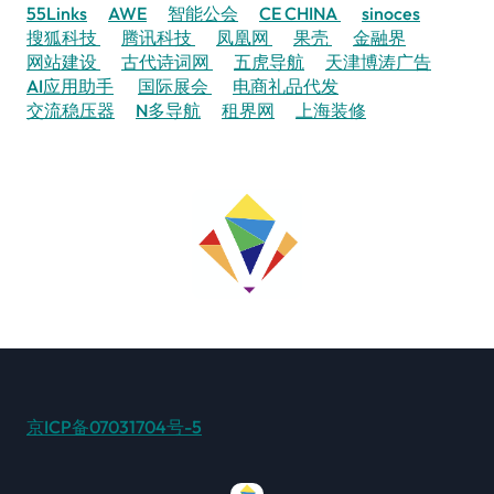
55Links
AWE
智能公会
CE CHINA
sinoces
搜狐科技
腾讯科技
凤凰网
果壳
金融界
网站建设
古代诗词网
五虎导航
天津博涛广告
AI应用助手
国际展会
电商礼品代发
交流稳压器
N多导航
租界网
上海装修
京ICP备07031704号-5