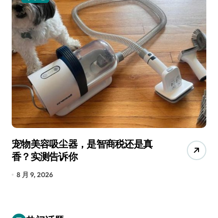
宠物美容吸尘器，是智商税还是真
三
香？实测告诉你
低
8 月 9, 2026
8