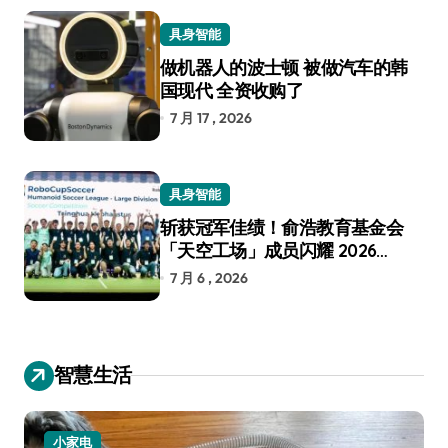
具身智能
做机器人的波士顿 被做汽车的韩
国现代 全资收购了
7 月 17 , 2026
具身智能
斩获冠军佳绩！俞浩教育基金会
「天空工场」成员闪耀 2026
RoboCup 机器人世界杯
7 月 6 , 2026
智慧生活
小家电