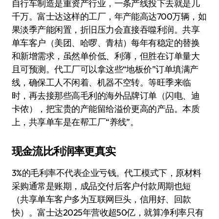
自行车制造是重资产行业，一条产线投下去就是几
千万。富士达这样的工厂，年产能高达700万辆，如
果淡季产能闲置，折旧压力会直接吞噬利润。共享
单车客户（美团、哈啰、青桔）每年有稳定的替换
和新增需求，虽然单价低、利薄，但胜在订单量大
且可预测。代工厂可以拿这些“地板价”订单填满产
线，确保工人不闲着、机器不空转。等旺季来临
时，再去接那些高毛利的海外品牌订单（闪电、迪
卡侬），把宝贵的产能留给溢价更高的产品。本质
上，共享单车是在帮工厂“养线”。
现金流比利润率更真实
3%的毛利率不代表企业亏钱。代工模式下，原材料
采购通常是账期，成品交付后客户付款周期也短
（共享单车客户多为互联网巨头，信用好、回款
快）。富士达2025年营收超50亿，就算净利率只有