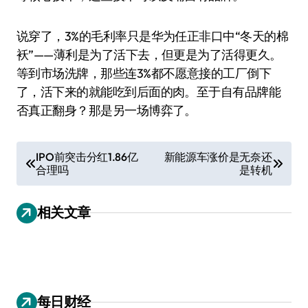
说穿了，3%的毛利率只是华为任正非口中“冬天的棉
袄”——薄利是为了活下去，但更是为了活得更久。
等到市场洗牌，那些连3%都不愿意接的工厂倒下
了，活下来的就能吃到后面的肉。至于自有品牌能
否真正翻身？那是另一场博弈了。
文
IPO前突击分红1.86亿
新能源车涨价是无奈还
合理吗
是转机
章
导
相关文章
航
每日财经