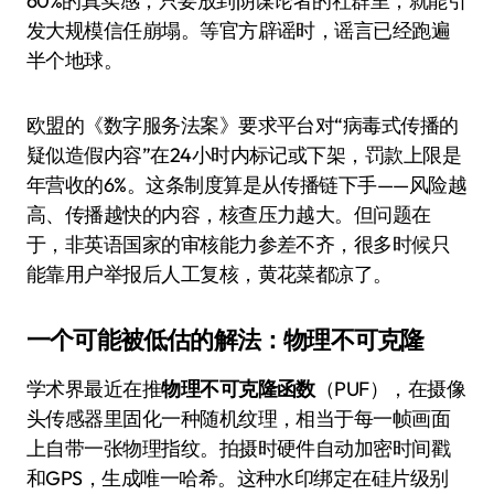
60%的真实感，只要放到阴谋论者的社群里，就能引
发大规模信任崩塌。等官方辟谣时，谣言已经跑遍
半个地球。
欧盟的《数字服务法案》要求平台对“病毒式传播的
疑似造假内容”在24小时内标记或下架，罚款上限是
年营收的6%。这条制度算是从传播链下手——风险越
高、传播越快的内容，核查压力越大。但问题在
于，非英语国家的审核能力参差不齐，很多时候只
能靠用户举报后人工复核，黄花菜都凉了。
一个可能被低估的解法：物理不可克隆
学术界最近在推
物理不可克隆函数
（PUF），在摄像
头传感器里固化一种随机纹理，相当于每一帧画面
上自带一张物理指纹。拍摄时硬件自动加密时间戳
和GPS，生成唯一哈希。这种水印绑定在硅片级别