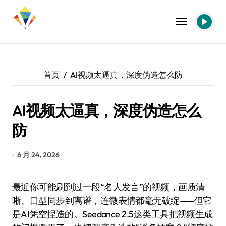
跳
转
到
内
容
首页
AI视频太逼真，深度伪造怎么防
AI视频太逼真，深度伪造怎么
防
6 月 24, 2026
最近你可能刷到过一段“名人发言”的视频，画质清
晰、口型同步到离谱，连微表情都毫无破绽——但它
是AI凭空捏造的。Seedance 2.5这类工具把视频生成