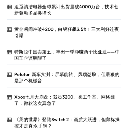
追觅清洁电器全球累计出货量破4000万台，技术创
新驱动多品类增长
黄金瞬间冲破4200，白银狂飙3.5%！三大利好连夜
引爆
特斯拉中国卖第五，丰田一季净赚两个比亚迪——中
国车企该醒醒了
Peloton 新车实测：屏幕能转、风扇怼脸，但最狠的
是那个机械音
Xbox七月大崩盘：裁员3200、卖工作室、网络瘫
了，微软这次真急了
《我的世界》登陆Switch 2：画质大跃进，但鼠标操
控才是真·杀手锏？