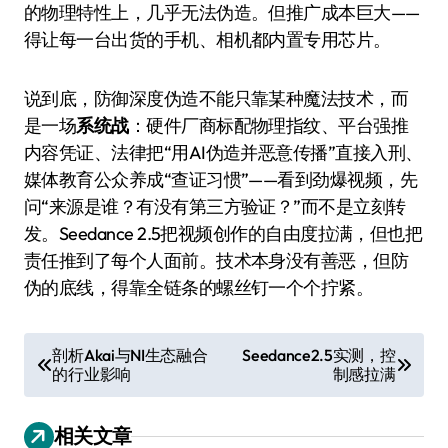
的物理特性上，几乎无法伪造。但推广成本巨大——
得让每一台出货的手机、相机都内置专用芯片。
说到底，防御深度伪造不能只靠某种魔法技术，而
是一场
系统战
：硬件厂商标配物理指纹、平台强推
内容凭证、法律把“用AI伪造并恶意传播”直接入刑、
媒体教育公众养成“查证习惯”——看到劲爆视频，先
问“来源是谁？有没有第三方验证？”而不是立刻转
发。Seedance 2.5把视频创作的自由度拉满，但也把
责任推到了每个人面前。技术本身没有善恶，但防
伪的底线，得靠全链条的螺丝钉一个个拧紧。
文
剖析Akai与NI生态融合
Seedance2.5实测，控
的行业影响
制感拉满
章
导
相关文章
航