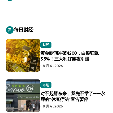
每日财经
财经
黄金瞬间冲破4200，白银狂飙
3.5%！三大利好连夜引爆
8 月 6 , 2026
市场
对不起胖东来，我先不学了——永
辉的“休克疗法”宣告暂停
8 月 4 , 2026