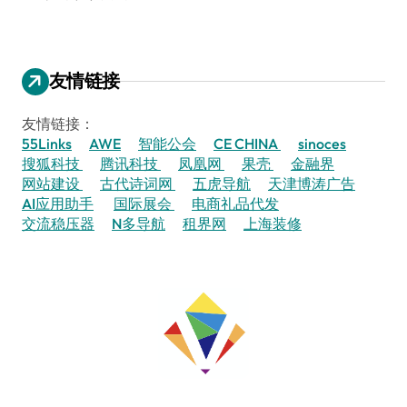
友情链接
友情链接：
55Links
AWE
智能公会
CE CHINA
sinoces
搜狐科技
腾讯科技
凤凰网
果壳
金融界
网站建设
古代诗词网
五虎导航
天津博涛广告
AI应用助手
国际展会
电商礼品代发
交流稳压器
N多导航
租界网
上海装修