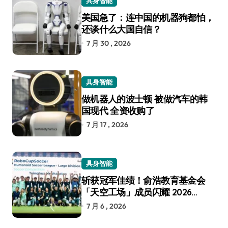
具身智能
美国急了：连中国的机器狗都怕，
还谈什么大国自信？
7 月 30 , 2026
具身智能
做机器人的波士顿 被做汽车的韩
国现代 全资收购了
7 月 17 , 2026
具身智能
斩获冠军佳绩！俞浩教育基金会
「天空工场」成员闪耀 2026
RoboCup 机器人世界杯
7 月 6 , 2026