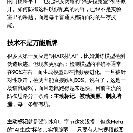
的门槛踩平了，也把深度伪造的“潘多拉魔盒”彻底掀
开。如何防御这种以假乱真的内容，已经不是实验
室里的课题，而是每个普通人都得面对的生存技
能。
技术不是万能盾牌
很多人第一反应是“用AI对抗AI”，比如训练模型检测
伪造痕迹。但现实更残酷：检测模型的准确率通常
在90%左右，而生成模型却在指数级进化。一旦被针
对性攻击，检测率能直接跌到50%。说白了，这是一
场猫鼠游戏，而且老鼠跑得越来越快。目前主流的
防御思路分三条路：
主动标记、被动溯源、制度堵
漏
，每一条都有坑。
主动标记
就是强制水印。字节这次没提，但像Meta
的“AI生成”标签其实很脆弱——只要有人把视频截图