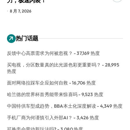
力，极速闪装！
4
长
8 月 7, 2026
8
热门话题
反馈中心高票需求为何被忽视？
- 37,169 热度
买电视，分区数量真的比光源色彩更重要吗？
- 28,995
热度
面对网络拉踩车企应如何自救
- 16,706 热度
哈兰德的世界杯首秀能带来惊喜吗
- 9,523 热度
中国特供车型成趋势，BBA本土化深度解读
- 4,349 热度
手机厂商为何谨慎引入外部AI？
- 3,426 热度
可换壳会带动新玩法吗?
- 3,080 热度