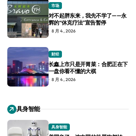
市场
对不起胖东来，我先不学了——永
辉的“休克疗法”宣告暂停
8 月 4 , 2026
财经
长鑫上市只是开胃菜：合肥正在下
一盘你看不懂的大棋
8 月 4 , 2026
具身智能
具身智能