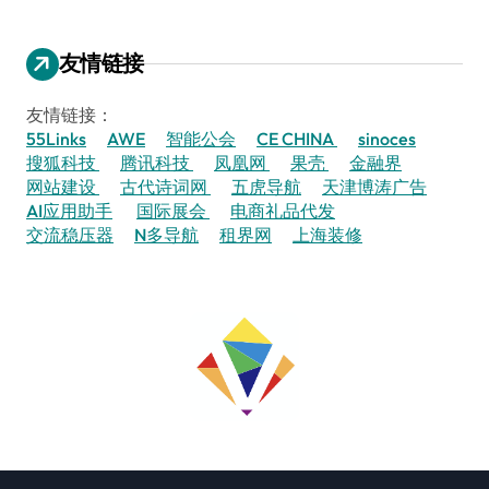
友情链接
友情链接：
55Links
AWE
智能公会
CE CHINA
sinoces
搜狐科技
腾讯科技
凤凰网
果壳
金融界
网站建设
古代诗词网
五虎导航
天津博涛广告
AI应用助手
国际展会
电商礼品代发
交流稳压器
N多导航
租界网
上海装修