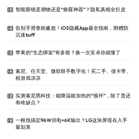
智能眼镜是潮物还是“偷窥神器”？隐私真相全扒皮
告别手滑查岗尴尬！iOS隐藏App最全指南，附赠防
沉迷buff
苹果的“生态绑架”有多狠？换一次安卓你就懂了
索尼、任天堂、微软联手数字化！买二手、借卡带、
租游戏凉凉
实测索尼黑科技：能降温能加热的“颈环”，除了贵还
有啥缺点？
一根线搞定96W供电+6K输出？LG这块屏现在入手
最划算