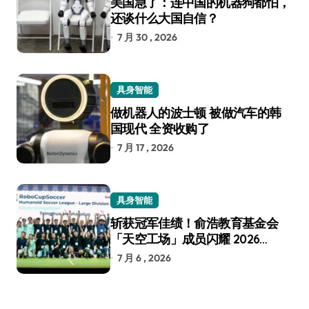
美国急了：连中国的机器狗都怕，
还谈什么大国自信？
7 月 30 , 2026
具身智能
做机器人的波士顿 被做汽车的韩
国现代 全资收购了
7 月 17 , 2026
具身智能
斩获冠军佳绩！俞浩教育基金会
「天空工场」成员闪耀 2026
RoboCup 机器人世界杯
7 月 6 , 2026