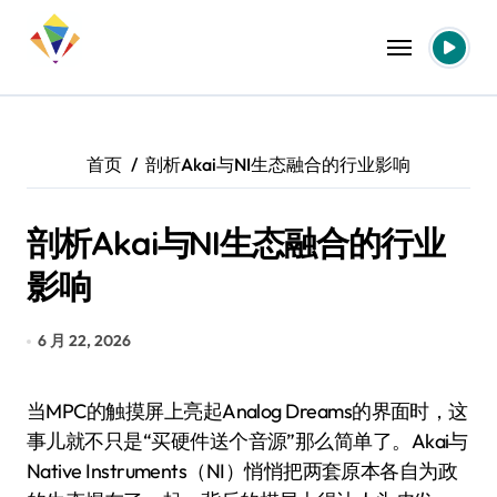
跳
转
到
内
容
首页
剖析Akai与NI生态融合的行业影响
剖析Akai与NI生态融合的行业
影响
6 月 22, 2026
当MPC的触摸屏上亮起Analog Dreams的界面时，这
事儿就不只是“买硬件送个音源”那么简单了。Akai与
Native Instruments（NI）悄悄把两套原本各自为政