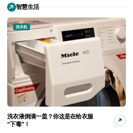
智慧生活
洗衣机
洗衣液倒满一盖？你这是在给衣服
宠
“下毒”！
香