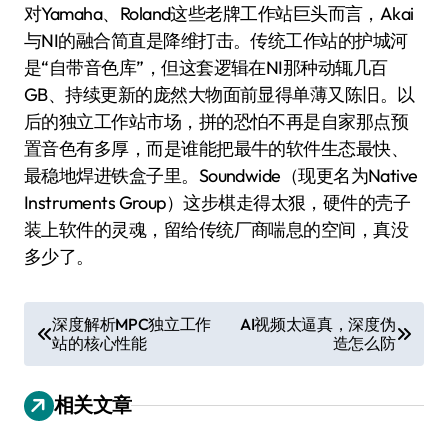
对Yamaha、Roland这些老牌工作站巨头而言，Akai
与NI的融合简直是降维打击。传统工作站的护城河
是“自带音色库”，但这套逻辑在NI那种动辄几百
GB、持续更新的庞然大物面前显得单薄又陈旧。以
后的独立工作站市场，拼的恐怕不再是自家那点预
置音色有多厚，而是谁能把最牛的软件生态最快、
最稳地焊进铁盒子里。Soundwide（现更名为Native
Instruments Group）这步棋走得太狠，硬件的壳子
装上软件的灵魂，留给传统厂商喘息的空间，真没
多少了。
文
深度解析MPC独立工作
AI视频太逼真，深度伪
站的核心性能
造怎么防
章
导
相关文章
航