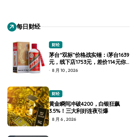
每日财经
财经
茅台“双标”价格战实锤：i茅台1639
元，线下店1753元，差价114元你
选谁？
8 月 10 , 2026
财经
黄金瞬间冲破4200，白银狂飙
3.5%！三大利好连夜引爆
8 月 6 , 2026