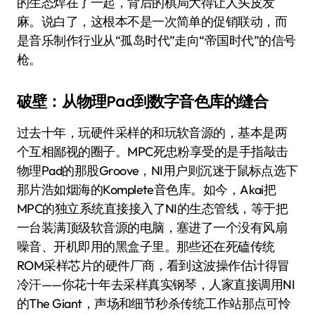
的生态焊在了一起，背后的棋局大得让人头皮发
麻。说白了，这根本不是一次简单的促销联动，而
是音乐制作行业从“孤岛时代”走向“帝国时代”的信号
枪。
破壁：从物理Pad到数字音色库的缝合
过去十年，玩硬件采样的和玩软音源的，基本是两
个互相鄙视的圈子。MPC死忠粉享受的是手指敲击
物理Pad的那股Groove，NI用户则沉迷于鼠标点选下
那片浩如烟海的Komplete音色库。如今，Akai把
MPC的独立系统直接接入了NI的生态管线，等于把
一台装满顶级软音源的电脑，塞进了一个没有风扇
噪音、开机即用的黑盒子里。那些还在死磕传统
ROM采样芯片的硬件厂商，看到这波操作估计得冒
冷汗——你花十年去采样真实钢琴，人家直接调用NI
的The Giant，声场和细节秒杀传统工作站那点可怜