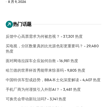
8 月 9, 2026
8
热门话题
反馈中心高票需求为何被忽视？
- 37,301 热度
买电视，分区数量真的比光源色彩更重要吗？
- 29,480
热度
面对网络拉踩车企应如何自救
- 16,981 热度
哈兰德的世界杯首秀能带来惊喜吗
- 9,805 热度
中国特供车型成趋势，BBA本土化深度解读
- 4,407 热度
手机厂商为何谨慎引入外部AI？
- 3,481 热度
可换壳会带动新玩法吗?
- 3,141 热度