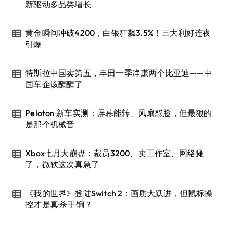
新驱动多品类增长
黄金瞬间冲破4200，白银狂飙3.5%！三大利好连夜
引爆
特斯拉中国卖第五，丰田一季净赚两个比亚迪——中
国车企该醒醒了
Peloton 新车实测：屏幕能转、风扇怼脸，但最狠的
是那个机械音
Xbox七月大崩盘：裁员3200、卖工作室、网络瘫
了，微软这次真急了
《我的世界》登陆Switch 2：画质大跃进，但鼠标操
控才是真·杀手锏？