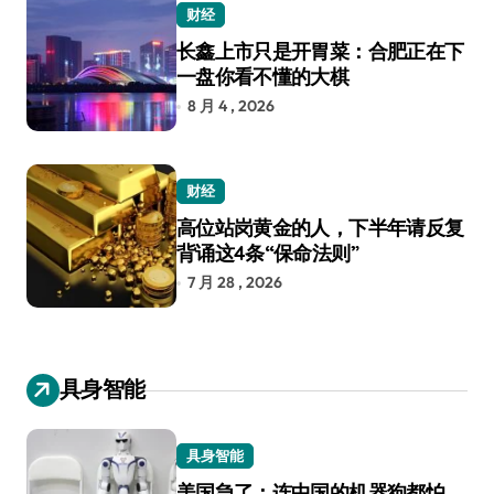
财经
长鑫上市只是开胃菜：合肥正在下
一盘你看不懂的大棋
8 月 4 , 2026
财经
高位站岗黄金的人，下半年请反复
背诵这4条“保命法则”
7 月 28 , 2026
具身智能
具身智能
美国急了：连中国的机器狗都怕，