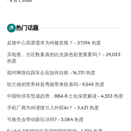
8 月 6, 2026
8
热门话题
反馈中心高票需求为何被忽视？
- 37,194 热度
买电视，分区数量真的比光源色彩更重要吗？
- 29,033
热度
面对网络拉踩车企应如何自救
- 16,731 热度
哈兰德的世界杯首秀能带来惊喜吗
- 9,545 热度
中国特供车型成趋势，BBA本土化深度解读
- 4,353 热度
手机厂商为何谨慎引入外部AI？
- 3,431 热度
可换壳会带动新玩法吗?
- 3,084 热度