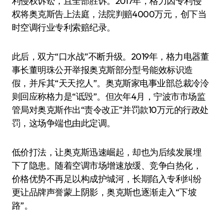
利侵权诉讼，且全部胜诉。2017年，格力因专利侵
权将奥克斯告上法庭，法院判赔4000万元，创下当
时空调行业专利索赔纪录。
此后，双方“口水战”不断升级。2019年，格力电器董
事长董明珠公开举报奥克斯部分型号能效标识造
假，并斥其“天天挖人”。奥克斯家电事业部总裁冷泠
则回应称格力是“诋毁”。但次年4月，宁波市市场监
管局对奥克斯作出“责令改正”并罚款10万元的行政处
罚，这场争端也由此定调。
低价打法，让奥克斯迅速崛起，却也为后续发展埋
下了隐患。随着空调市场增速放缓、竞争白热化，
价格优势不再足以构成护城河，长期陷入专利纠纷
更让品牌声誉蒙上阴影，奥克斯也逐渐走入“下坡
路”。