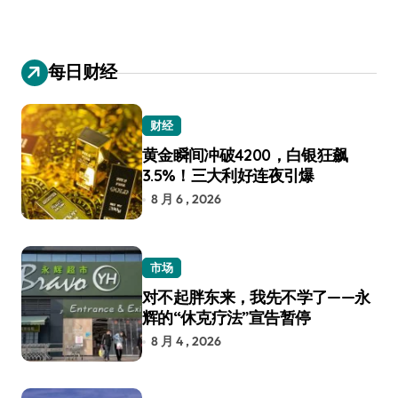
每日财经
财经
黄金瞬间冲破4200，白银狂飙
3.5%！三大利好连夜引爆
8 月 6 , 2026
市场
对不起胖东来，我先不学了——永
辉的“休克疗法”宣告暂停
8 月 4 , 2026