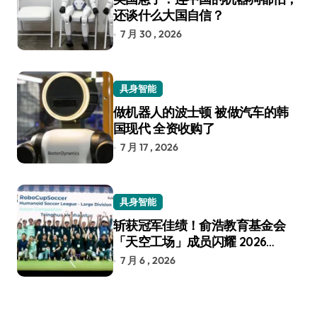
还谈什么大国自信？
7 月 30 , 2026
具身智能
做机器人的波士顿 被做汽车的韩
国现代 全资收购了
7 月 17 , 2026
具身智能
斩获冠军佳绩！俞浩教育基金会
「天空工场」成员闪耀 2026
RoboCup 机器人世界杯
7 月 6 , 2026