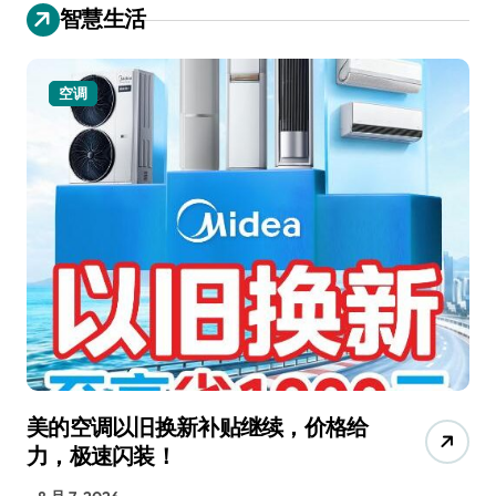
智慧生活
小家电
追觅清洁电器全球累计出货量破
从
4000万台，技术创新驱动多品类增
R
长