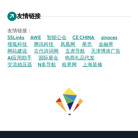
友情链接
友情链接：
55Links
AWE
智能公会
CE CHINA
sinoces
搜狐科技
腾讯科技
凤凰网
果壳
金融界
网站建设
古代诗词网
五虎导航
天津博涛广告
AI应用助手
国际展会
电商礼品代发
交流稳压器
N多导航
租界网
上海装修