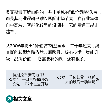
奥克斯眼下所面临的，并非单纯的“低价策略”失灵，
而是其商业逻辑已难以匹配市场节奏。在行业集体
向中高端、智能化转型的浪潮中，它的赛道正越走
越窄。
从2006年提出“价值战”转型至今，二十年过去，奥
克斯的转型之路依然步履蹒跚。核心技术、智能升
级、品牌价值……它需要补的课，还有很多。
文
特斯拉重庆高速“撒
63岁，千亿归零：张近
网”：一口气投55座超
章
东的最后一场赌局
充站，212个桩全开放
导
航
相关文章