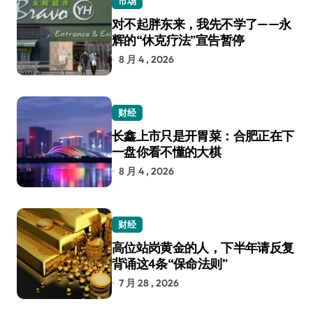
市场
对不起胖东来，我先不学了——永
辉的“休克疗法”宣告暂停
8 月 4 , 2026
财经
长鑫上市只是开胃菜：合肥正在下
一盘你看不懂的大棋
8 月 4 , 2026
财经
高位站岗黄金的人，下半年请反复
背诵这4条“保命法则”
7 月 28 , 2026