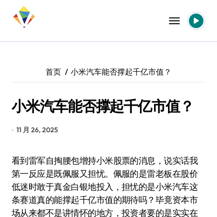
跳
转
到
内
容
首页
小米汽车能否撑起千亿市值？
小米汽车能否撑起千亿市值？
11 月 26, 2025
看到雷军自掏腰包增持小米股票的消息，说实话我
第一反应是既佩服又担忧。佩服的是雷老板在股价
低迷时敢于真金白银地投入，担忧的是小米汽车这
条赛道真的能撑起千亿市值的期待吗？毕竟资本市
场从来都不是讲情怀的地方，投资者要的是实实在