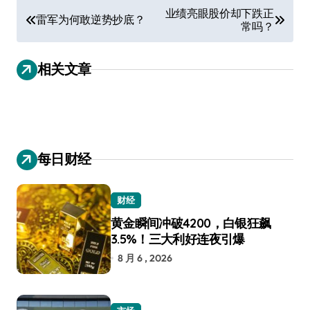
文
业绩亮眼股价却下跌正
雷军为何敢逆势抄底？
常吗？
章
导
相关文章
航
每日财经
财经
黄金瞬间冲破4200，白银狂飙
3.5%！三大利好连夜引爆
8 月 6 , 2026