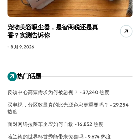
宠物美容吸尘器，是智商税还是真
三
香？实测告诉你
低
8 月 9, 2026
8
热门话题
反馈中心高票需求为何被忽视？
- 37,240 热度
买电视，分区数量真的比光源色彩更重要吗？
- 29,254
热度
面对网络拉踩车企应如何自救
- 16,852 热度
哈兰德的世界杯首秀能带来惊喜吗
- 9,674 热度