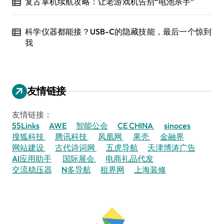
复古掌机续航攻略：让老游戏机告别“电池杀手”
科学仪器都能接？USB-C的隐藏技能，最后一个惊到
我
友情链接
友情链接：
55Links
AWE
智能公会
CE CHINA
sinoces
搜狐科技
腾讯科技
凤凰网
果壳
金融界
网站建设
古代诗词网
五虎导航
天津博涛广告
AI应用助手
国际展会
电商礼品代发
交流稳压器
N多导航
租界网
上海装修