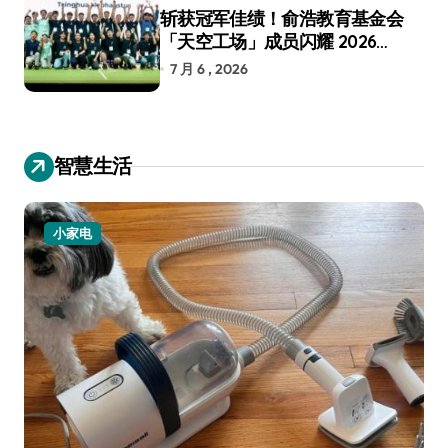
斩获冠军佳绩！俞浩教育基金会
「天空工场」成员闪耀 2026
RoboCup 机器人世界杯
7 月 6 , 2026
智慧生活
小家电