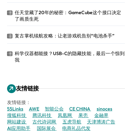
任天堂藏了20年的秘密：GameCube这个接口决定
了画质生死
复古掌机续航攻略：让老游戏机告别“电池杀手”
科学仪器都能接？USB-C的隐藏技能，最后一个惊到
我
友情链接
友情链接：
55Links
AWE
智能公会
CE CHINA
sinoces
搜狐科技
腾讯科技
凤凰网
果壳
金融界
网站建设
古代诗词网
五虎导航
天津博涛广告
AI应用助手
国际展会
电商礼品代发