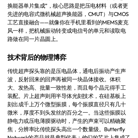
换能器单片集成”，核心思路是把压电材料（或者更
先进的电容式微机械超声换能器，CMUT）与CMOS
工艺直接融合——就像你在手机里看到的MEMS麦克
风一样，把机械振动转变成电信号的单元和读取电
路做在同一片晶圆上。
技术背后的物理博弈
传统超声探头靠的是压电晶体，通电后振动产生声
波，反射回来的回声再被同一块晶体接收。体积
大、发热高、批量一致性差，而且每个晶元得手工
装配。片上超声则用半导体光刻技术，在硅基板上
刻出成千上万个微型振膜，每个振膜直径只有几十
微米，厚度不到头发丝的百分之一。当这些振膜以
静电力或压电薄膜驱动时，产生的声束可以精确聚
焦，分辨率比传统探头高出一个数量级。Butterfly
Network的产品就是典型代表：他们的芯片上集成了