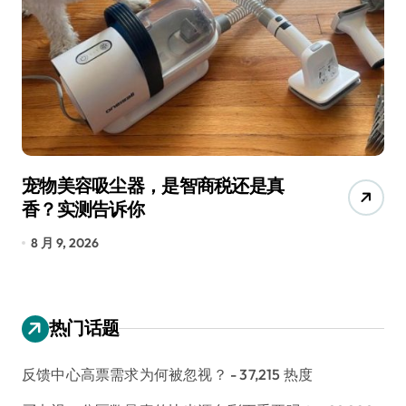
宠物美容吸尘器，是智商税还是真
三
香？实测告诉你
低
8 月 9, 2026
8
热门话题
反馈中心高票需求为何被忽视？
- 37,215 热度