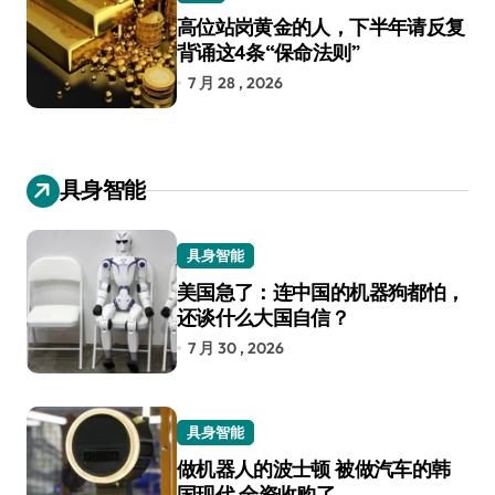
高位站岗黄金的人，下半年请反复
背诵这4条“保命法则”
7 月 28 , 2026
具身智能
具身智能
美国急了：连中国的机器狗都怕，
还谈什么大国自信？
7 月 30 , 2026
具身智能
做机器人的波士顿 被做汽车的韩
国现代 全资收购了