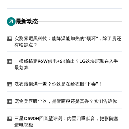
最新动态
实测索尼黑科技：能降温能加热的“颈环”，除了贵还
有啥缺点？
一根线搞定96W供电+6K输出？LG这块屏现在入手
最划算
洗衣液倒满一盖？你这是在给衣服“下毒”！
宠物美容吸尘器，是智商税还是真香？实测告诉你
三星QS90H回音壁评测：内置四重低音，把影院塞
进电视柜