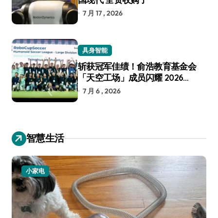
7 月 17 , 2026
具身智能
斩获冠军佳绩！俞浩教育基金会
「天空工场」成员闪耀 2026
RoboCup 机器人世界杯
7 月 6 , 2026
智慧生活
小家电