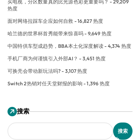
买电视，分区数量真的比光源色彩更重要吗？
- 29,209
热度
面对网络拉踩车企应如何自救
- 16,827 热度
哈兰德的世界杯首秀能带来惊喜吗
- 9,649 热度
中国特供车型成趋势，BBA本土化深度解读
- 4,374 热度
手机厂商为何谨慎引入外部AI？
- 3,451 热度
可换壳会带动新玩法吗?
- 3,107 热度
Switch 2热销对任天堂财报的影响
- 1,396 热度
搜索
搜索