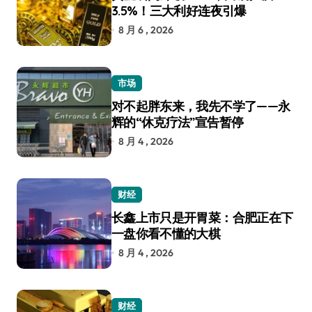
3.5%！三大利好连夜引爆
8 月 6 , 2026
市场
对不起胖东来，我先不学了——永
辉的“休克疗法”宣告暂停
8 月 4 , 2026
财经
长鑫上市只是开胃菜：合肥正在下
一盘你看不懂的大棋
8 月 4 , 2026
财经