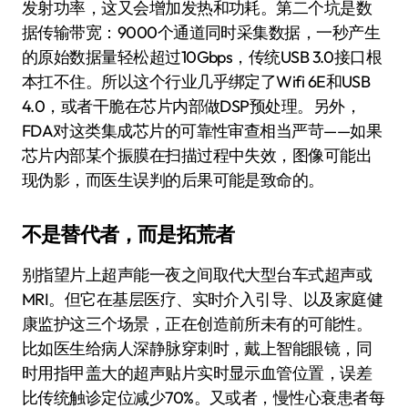
发射功率，这又会增加发热和功耗。第二个坑是数
据传输带宽：9000个通道同时采集数据，一秒产生
的原始数据量轻松超过10Gbps，传统USB 3.0接口根
本扛不住。所以这个行业几乎绑定了Wifi 6E和USB
4.0，或者干脆在芯片内部做DSP预处理。另外，
FDA对这类集成芯片的可靠性审查相当严苛——如果
芯片内部某个振膜在扫描过程中失效，图像可能出
现伪影，而医生误判的后果可能是致命的。
不是替代者，而是拓荒者
别指望片上超声能一夜之间取代大型台车式超声或
MRI。但它在基层医疗、实时介入引导、以及家庭健
康监护这三个场景，正在创造前所未有的可能性。
比如医生给病人深静脉穿刺时，戴上智能眼镜，同
时用指甲盖大的超声贴片实时显示血管位置，误差
比传统触诊定位减少70%。又或者，慢性心衰患者每