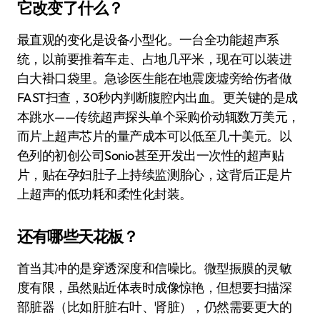
它改变了什么？
最直观的变化是设备小型化。一台全功能超声系
统，以前要推着车走、占地几平米，现在可以装进
白大褂口袋里。急诊医生能在地震废墟旁给伤者做
FAST扫查，30秒内判断腹腔内出血。更关键的是成
本跳水——传统超声探头单个采购价动辄数万美元，
而片上超声芯片的量产成本可以低至几十美元。以
色列的初创公司Sonio甚至开发出一次性的超声贴
片，贴在孕妇肚子上持续监测胎心，这背后正是片
上超声的低功耗和柔性化封装。
还有哪些天花板？
首当其冲的是穿透深度和信噪比。微型振膜的灵敏
度有限，虽然贴近体表时成像惊艳，但想要扫描深
部脏器（比如肝脏右叶、肾脏），仍然需要更大的