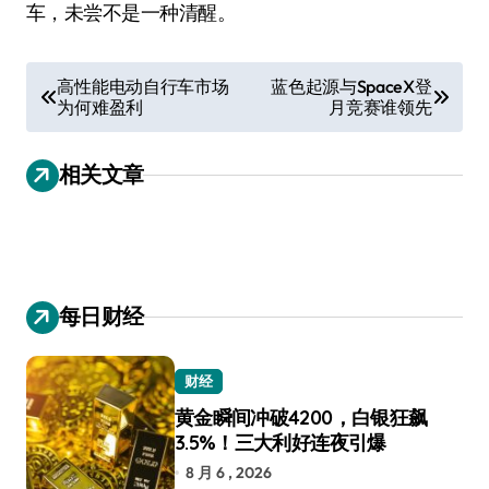
车，未尝不是一种清醒。
文
高性能电动自行车市场
蓝色起源与SpaceX登
为何难盈利
月竞赛谁领先
章
导
相关文章
航
每日财经
财经
黄金瞬间冲破4200，白银狂飙
3.5%！三大利好连夜引爆
8 月 6 , 2026