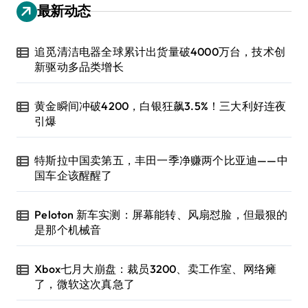
最新动态
追觅清洁电器全球累计出货量破4000万台，技术创
新驱动多品类增长
黄金瞬间冲破4200，白银狂飙3.5%！三大利好连夜
引爆
特斯拉中国卖第五，丰田一季净赚两个比亚迪——中
国车企该醒醒了
Peloton 新车实测：屏幕能转、风扇怼脸，但最狠的
是那个机械音
Xbox七月大崩盘：裁员3200、卖工作室、网络瘫
了，微软这次真急了