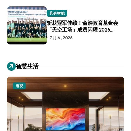
具身智能
斩获冠军佳绩！俞浩教育基金会
「天空工场」成员闪耀 2026
RoboCup 机器人世界杯
7 月 6 , 2026
智慧生活
电视