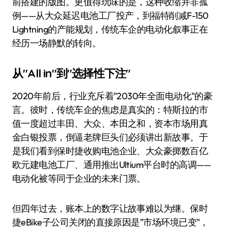
前搭建的版图。更值得玩味的是，这种收缩并非孤
例——从大众延迟电池工厂投产，到福特削减F-150
Lightning的产能规划，传统车企的电动化叙事正在
经历一场静默的转向。
从"All in"到"选择性下注"
2020年前后，行业充斥着"2030年全面电动化"的豪
言。彼时，传统车企的焦虑是真实的：特斯拉的市
值一度超过丰田、大众、本田之和，资本市场用真
金白银投票，倒逼老牌巨头们必须讲出新故事。于
是我们看到保时捷收购电池企业、大众豪掷数百亿
欧元建电池工厂、通用推出Ultium平台时的高调——
电动化被等同于企业的未来门票。
但四年过去，账本上的数字让故事难以为继。保时
捷eBike子公司关闭的直接原因是"市场环境已变"，