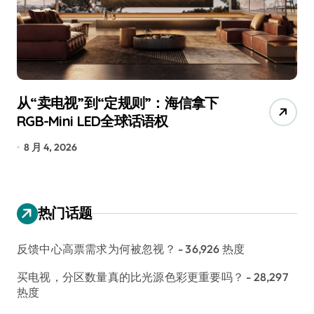
从“卖电视”到“定规则”：海信拿下
追
RGB-Mini LED全球话语权
已
8 月 4, 2026
7
热门话题
反馈中心高票需求为何被忽视？
- 36,926 热度
买电视，分区数量真的比光源色彩更重要吗？
- 28,297
热度