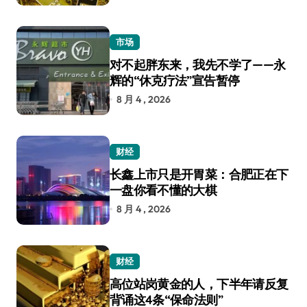
市场
对不起胖东来，我先不学了——永
辉的“休克疗法”宣告暂停
8 月 4 , 2026
财经
长鑫上市只是开胃菜：合肥正在下
一盘你看不懂的大棋
8 月 4 , 2026
财经
高位站岗黄金的人，下半年请反复
背诵这4条“保命法则”