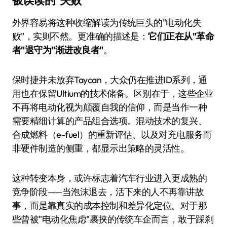
被误读的"失败"
外界容易将这种收缩解读为传统巨头的"电动化失
败"，实则不然。更准确的描述是：
它们正在从"革命
者"退守为"渐进改良者"
。
保时捷并未放弃Taycan，大众仍在推进ID系列，通
用也在保留Ultium的技术储备。区别在于，这些企业
不再将电动化视为颠覆自我的信仰，而是当作一种
需要精细计算的产品组合选项。混动技术的复兴、
合成燃料（e-fuel）的重新评估、以及对充电服务而
非硬件制造的侧重，都显示出策略的灵活性。
这种转变本身，或许标志着汽车行业进入更成熟的
竞争阶段——当泡沫退去，活下来的人不再靠讲故
事，而是靠真实的成本控制和差异化定位。对于那
些曾被"电动化焦虑"裹挟的传统车企而言，敢于踩刹