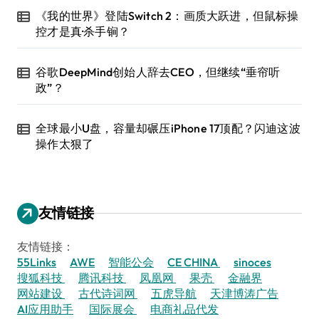
《我的世界》登陆Switch 2：画质大跃进，但鼠标操
控才是真·杀手锏？
谷歌DeepMind创始人辞去CEO，但继续“垂帘听
政”？
全球最小U盘，容量却碾压iPhone 17顶配？闪迪这波
操作太狠了
友情链接
友情链接：
55Links
AWE
智能公会
CE CHINA
sinoces
搜狐科技
腾讯科技
凤凰网
果壳
金融界
网站建设
古代诗词网
五虎导航
天津博涛广告
AI应用助手
国际展会
电商礼品代发