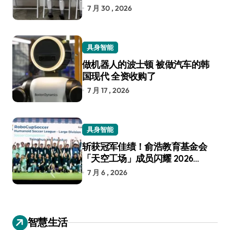
7 月 30 , 2026
具身智能
做机器人的波士顿 被做汽车的韩
国现代 全资收购了
7 月 17 , 2026
具身智能
斩获冠军佳绩！俞浩教育基金会
「天空工场」成员闪耀 2026
RoboCup 机器人世界杯
7 月 6 , 2026
智慧生活