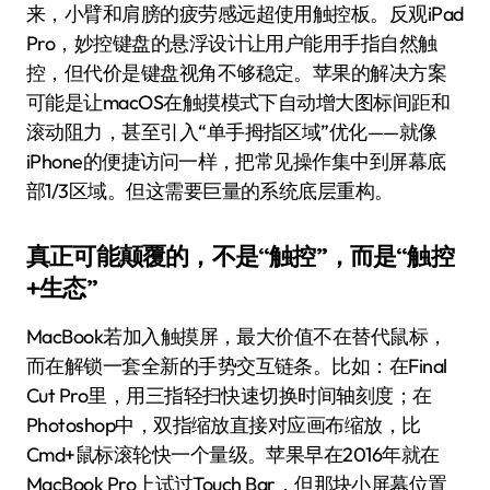
来，小臂和肩膀的疲劳感远超使用触控板。反观iPad
Pro，妙控键盘的悬浮设计让用户能用手指自然触
控，但代价是键盘视角不够稳定。苹果的解决方案
可能是让macOS在触摸模式下自动增大图标间距和
滚动阻力，甚至引入“单手拇指区域”优化——就像
iPhone的便捷访问一样，把常见操作集中到屏幕底
部1/3区域。但这需要巨量的系统底层重构。
真正可能颠覆的，不是“触控”，而是“触控
+生态”
MacBook若加入触摸屏，最大价值不在替代鼠标，
而在解锁一套全新的手势交互链条。比如：在Final
Cut Pro里，用三指轻扫快速切换时间轴刻度；在
Photoshop中，双指缩放直接对应画布缩放，比
Cmd+鼠标滚轮快一个量级。苹果早在2016年就在
MacBook Pro上试过Touch Bar，但那块小屏幕位置