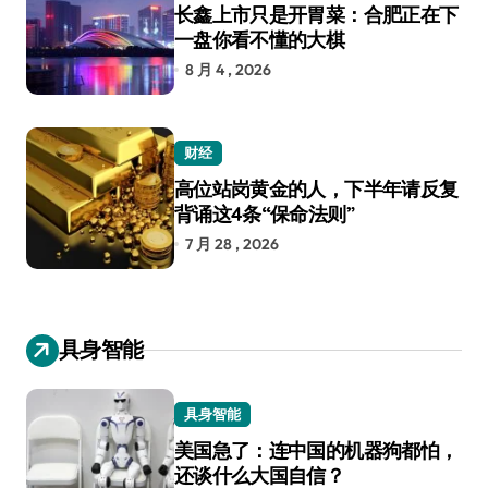
长鑫上市只是开胃菜：合肥正在下
一盘你看不懂的大棋
8 月 4 , 2026
财经
高位站岗黄金的人，下半年请反复
背诵这4条“保命法则”
7 月 28 , 2026
具身智能
具身智能
美国急了：连中国的机器狗都怕，
还谈什么大国自信？