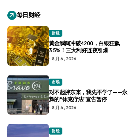
每日财经
财经
黄金瞬间冲破4200，白银狂飙
3.5%！三大利好连夜引爆
8 月 6 , 2026
市场
对不起胖东来，我先不学了——永
辉的“休克疗法”宣告暂停
8 月 4 , 2026
财经