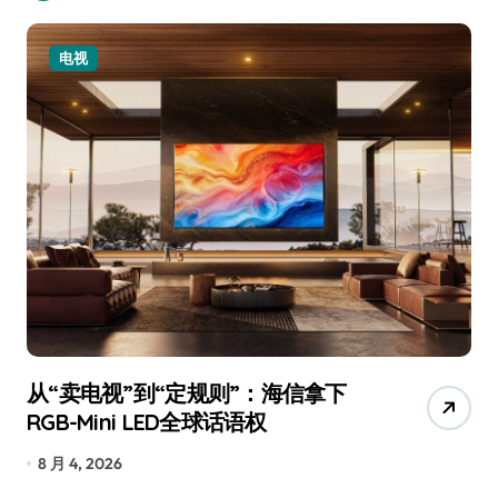
电视
从“卖电视”到“定规则”：海信拿下
追
RGB-Mini LED全球话语权
已
8 月 4, 2026
7