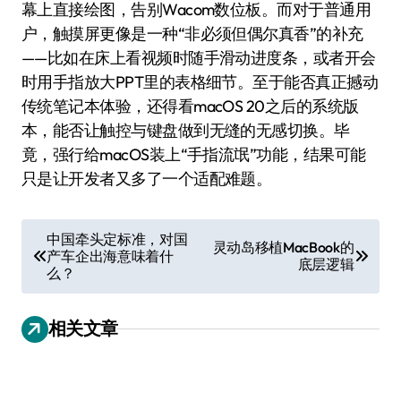
幕上直接绘图，告别Wacom数位板。而对于普通用
户，触摸屏更像是一种“非必须但偶尔真香”的补充
——比如在床上看视频时随手滑动进度条，或者开会
时用手指放大PPT里的表格细节。至于能否真正撼动
传统笔记本体验，还得看macOS 20之后的系统版
本，能否让触控与键盘做到无缝的无感切换。毕
竟，强行给macOS装上“手指流氓”功能，结果可能
只是让开发者又多了一个适配难题。
文
中国牵头定标准，对国
灵动岛移植MacBook的
产车企出海意味着什
章
底层逻辑
么？
导
航
相关文章