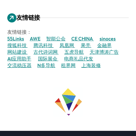
友情链接
友情链接：
55Links
AWE
智能公会
CE CHINA
sinoces
搜狐科技
腾讯科技
凤凰网
果壳
金融界
网站建设
古代诗词网
五虎导航
天津博涛广告
AI应用助手
国际展会
电商礼品代发
交流稳压器
N多导航
租界网
上海装修