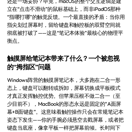
还是一场妥协？毕竟，macOS的整个交互逻辑是建
立在“点击不滑动”的鼠标基础上，而非iPadOS那种
“指哪打哪”的触觉反馈。一个最直接的矛盾：当你用
指尖划过屏幕时，留给键盘和触控板的双臂空间就
彻底被打破了——这是“笔记本体验”最核心的物理平
衡点。
触摸屏给笔记本带来了什么？一个被忽视
的“拇指区”问题
Windows阵营的触摸屏笔记本，大多跑在二合一形
态上，键盘可以翻转或拆卸，屏幕切换成平板模式
才真正发挥触控优势。但苹果压根不做二合一（至
少目前不），MacBook的形态永远是固定的“A面屏
幕+B面键盘”。这意味着触控操作只会在常规笔记本
姿态下发生——你的手腕必须悬空去戳屏幕，或者把
键盘当底座，像拿平板一样把屏幕前倾。长时间下