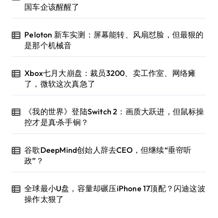
国车企该醒醒了
Peloton 新车实测：屏幕能转、风扇怼脸，但最狠的
是那个机械音
Xbox七月大崩盘：裁员3200、卖工作室、网络瘫
了，微软这次真急了
《我的世界》登陆Switch 2：画质大跃进，但鼠标操
控才是真·杀手锏？
谷歌DeepMind创始人辞去CEO，但继续“垂帘听
政”？
全球最小U盘，容量却碾压iPhone 17顶配？闪迪这波
操作太狠了