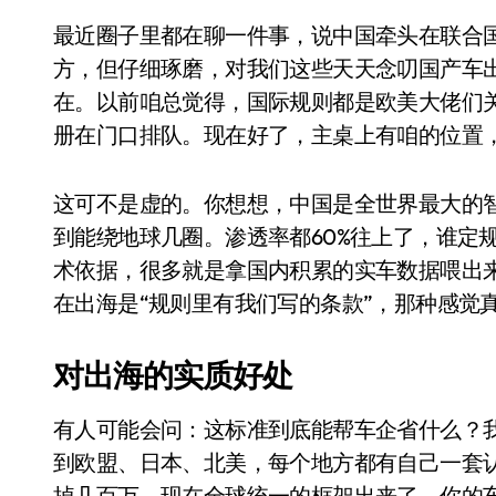
Xbox 25岁生日送壁纸送徽章，就
最近圈子里都在聊一件事，说中国牵头在联合国定了个自动驾驶国际标准。这消息乍一听有点官
方，但仔细琢磨，对我们这些天天念叨国产车
别再用汽车USB给MacBook充电了
在。以前咱总觉得，国际规则都是欧美大佬们
花钱买宝马，启动先看蜘蛛侠？”车
册在门口排队。现在好了，主桌上有咱的位置
Windows 11家庭版和专业版，选
你的U盘格式对了吗？详解exFAT和N
这可不是虚的。你想想，中国是全世界最大的
到能绕地球几圈。渗透率都60%往上了，谁定
维修店最怕的“作死”操作：把手机塞
术依据，很多就是拿国内积累的实车数据喂出来
轻到忽略不计 大疆Mini 2S内录实
在出海是“规则里有我们写的条款”，那种感觉
从“卖电视”到“定规则”：海信拿下RGB-
对出海的实质好处
对不起胖东来，我先不学了——永辉的
国际首次！中国钙钛矿探测器太空“
有人可能会问：这标准到底能帮车企省什么？
到欧盟、日本、北美，每个地方都有自己一套
小米涨价！K90跳上3099，小米17标
掉几百万。现在全球统一的框架出来了，你的车