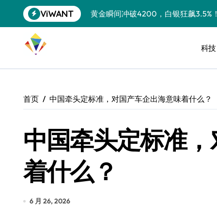
跳
ViWANT
黄金瞬间冲破4200，白银狂飙3.5
转
到
特斯拉中国卖第五，丰田一季净赚两
内
容
科技
Peloton 新车实测：屏幕能转、
Xbox七月大崩盘：裁员3200、
《我的世界》登陆Switch 2：画质
首页
中国牵头定标准，对国产车企出海意味着什么？
谷歌DeepMind创始人辞去CEO，但
中国牵头定标准，
全球最小U盘，容量却碾压iPhone 
400层堆叠、性能翻倍 三星把最新存
着什么？
召回X9、合作大众遇冷、高端梦碎：
比Model 3便宜？不，比Model 3有
6 月 26, 2026
550亿美金！沙特把EA买了，但背了