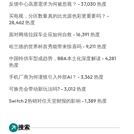
反馈中心高票需求为何被忽视？
- 37,030 热度
买电视，分区数量真的比光源色彩更重要吗？
-
28,462 热度
面对网络拉踩车企应如何自救
- 16,391 热度
哈兰德的世界杯首秀能带来惊喜吗
- 9,211 热度
中国特供车型成趋势，BBA本土化深度解读
- 4,281
热度
手机厂商为何谨慎引入外部AI？
- 3,362 热度
可换壳会带动新玩法吗?
- 3,012 热度
Switch 2热销对任天堂财报的影响
- 1,389 热度
搜索