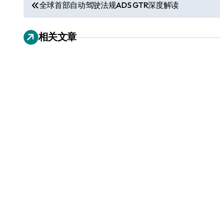
文
全球首部自动驾驶法规ADS GTR深度解读
章
相关文章
导
航
从电视一哥到声学霸主，
TCL用一套‘完整体系’砸
开了回音壁的顶级牌桌
7 月 27, 2026