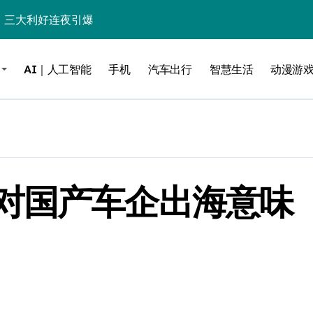
%！三大利好连夜引爆
个比亚迪——中国车企该醒醒了
AI｜人工智能
手机
汽车出行
智慧生活
动漫游
风扇怼脸，但最狠的是那个机械音
卖工作室、网络瘫了，微软这次真急了
大跃进，但鼠标操控才是真·杀手锏？
继续“垂帘听政”？
对国产车企出海意味
17顶配？闪迪这波操作太狠了
储技术给了AI
小鹏的“多事之夏”
面儿——试驾雷克萨斯ES 500e
200亿的债