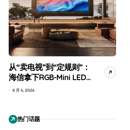
从“卖电视”到“定规则”：
海信拿下RGB-Mini LED
全球话语权
为
8 月 4, 2026
7
热门话题