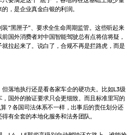
盘你看不懂的大棋
来的，是企业真金白银的利润。
就做错了
装“黑匣子”、要求全生命周期监管。这些听起来
GBA SP，情怀拉满
以前国外消费者对中国智能驾驶总有点将信将疑，
盘党也能“以盘换数”了？
子就拉起来了。说白了，合规不再是拦路虎，而是
避坑+种草
Bose却学不会？一文讲透
保姆级教程，有手就会！
0万台，技术创新驱动多品类增长
但落地执行还是看各家车企的硬功夫。比如L3级
车，国外的验证要求只会更细致。而且标准里写的
怎么算？各国司法体系不一样，出事后的责任划分还
还得有全套的本地化服务和法务团队。
规，L4、L5那些高级别自动驾驶还在路上。谁能抢