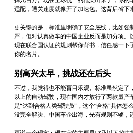
长鑫上市只是开胃菜：合肥正在下一
适配，通关速度就像开了加速包。这背后省下
耳机低音像白开水？90%的人第一步
更关键的是，标准里明确了安全底线，比如强制
复古玩家狂喜：Anbernic第三次复刻
严，但对认真做车的中国企业反而是加分项。
Xbox 360 游戏终于要登 PC，光
现在联合国认证的规则帮你背书，信任感一下
AirTag 新版到底香不香？一篇帮你
你的名片。
苹果三星偷偷在用的“无感切换”，索尼
别高兴太早，挑战还在后头
Apple Watch 表盘还能这么玩？
追觅清洁电器全球累计出货量破400
不过，我觉得也不能盲目乐观。标准虽然定了，
以上的自动驾驶，现在国内才放行了两款量产
是“达到合格人类驾驶员”，这个“合格”具体
没完全解决。中国车企出海，光有规则不够，
再说一个现实：现在定的主要是L3及以下的法