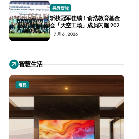
具身智能
斩获冠军佳绩！俞浩教育基金
会「天空工场」成员闪耀 2026
RoboCup 机器人世界杯
7 月 6 , 2026
智慧生活
电视