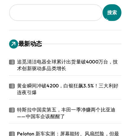
搜索
最新动态
追觅清洁电器全球累计出货量破4000万台，技
术创新驱动多品类增长
黄金瞬间冲破4200，白银狂飙3.5%！三大利好
连夜引爆
特斯拉中国卖第五，丰田一季净赚两个比亚迪
——中国车企该醒醒了
Peloton 新车实测：屏幕能转、风扇怼脸，但最