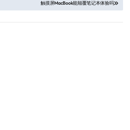
触摸屏MacBook能颠覆笔记本体验吗
追觅清洁电器全球累计出
货量破4000万台，技术
创新驱动多品类增长
8 月 6, 2026