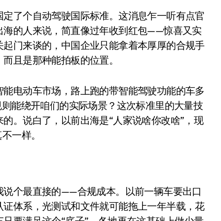
是不送主机，你领不领？
出海的人来说，简直像过年收到红包——惊喜又实
！老司机教你3招真·快充
关起门来谈的，中国企业只能拿着本厚厚的合规手
主怒了：车内不是广告屏！
，而且是那种能拍板的位置。
错真的会后悔吗？
TFS的终极对决
智能电动车市场，路上跑的带智能驾驶功能的车多
规则能绕开咱们的实际场景？这次标准里的大量技
冰箱，你中招了吗？
的。说白了，以前出海是“人家说啥你改啥”，现
测，值不值得冲？
真不一样。
Mini LED全球话语权
“休克疗法”宣告暂停
开箱”，一边探测射线一边光伏发电
我说个最直接的——合规成本。以前一辆车要出口
认证体系，光测试和文件就可能拖上一年半载，花
准版逼近4800
只要满足这个“底子”，各地再在这基础上做少量