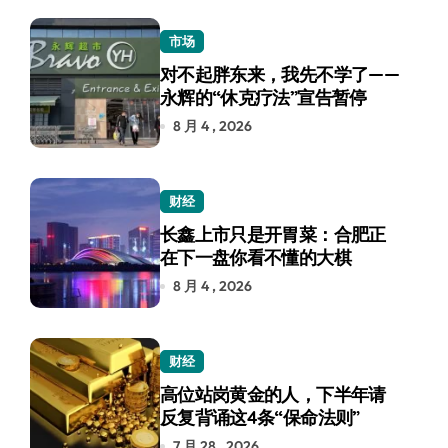
市场
对不起胖东来，我先不学了——
永辉的“休克疗法”宣告暂停
8 月 4 , 2026
财经
长鑫上市只是开胃菜：合肥正
在下一盘你看不懂的大棋
8 月 4 , 2026
财经
高位站岗黄金的人，下半年请
反复背诵这4条“保命法则”
7 月 28 , 2026