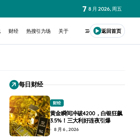
7
8 月 2026, 周五
戏
财经
热搜引力场
关于
返回首页
每日财经
财经
黄金瞬间冲破4200，白银狂飙
3.5%！三大利好连夜引爆
8 月 6 , 2026