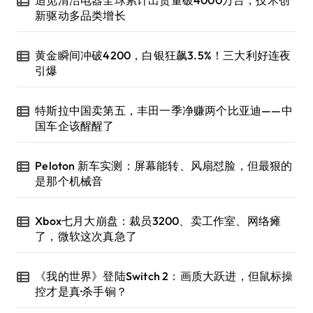
新驱动多品类增长
黄金瞬间冲破4200，白银狂飙3.5%！三大利好连夜
引爆
特斯拉中国卖第五，丰田一季净赚两个比亚迪——中
国车企该醒醒了
Peloton 新车实测：屏幕能转、风扇怼脸，但最狠的
是那个机械音
Xbox七月大崩盘：裁员3200、卖工作室、网络瘫
了，微软这次真急了
《我的世界》登陆Switch 2：画质大跃进，但鼠标操
控才是真·杀手锏？