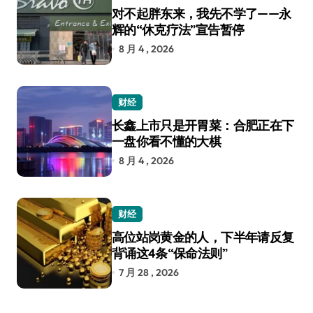
对不起胖东来，我先不学了——永
辉的“休克疗法”宣告暂停
8 月 4 , 2026
财经
长鑫上市只是开胃菜：合肥正在下
一盘你看不懂的大棋
8 月 4 , 2026
财经
高位站岗黄金的人，下半年请反复
背诵这4条“保命法则”
7 月 28 , 2026