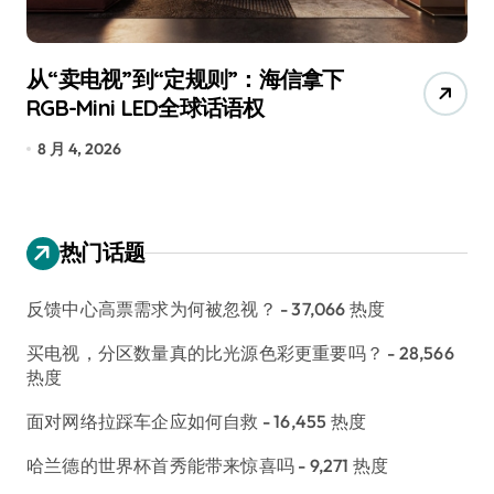
从“卖电视”到“定规则”：海信拿下
追
RGB-Mini LED全球话语权
已
8 月 4, 2026
7
热门话题
反馈中心高票需求为何被忽视？
- 37,066 热度
买电视，分区数量真的比光源色彩更重要吗？
- 28,566
热度
面对网络拉踩车企应如何自救
- 16,455 热度
哈兰德的世界杯首秀能带来惊喜吗
- 9,271 热度