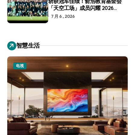
斩获冠军佳绩！俞浩教育基金会
「天空工场」成员闪耀 2026
RoboCup 机器人世界杯
7 月 6 , 2026
智慧生活
电视