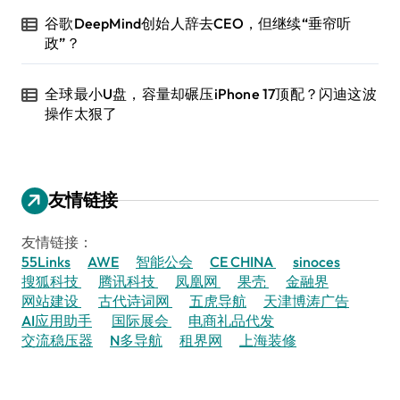
谷歌DeepMind创始人辞去CEO，但继续“垂帘听
政”？
全球最小U盘，容量却碾压iPhone 17顶配？闪迪这波
操作太狠了
友情链接
友情链接：
55Links
AWE
智能公会
CE CHINA
sinoces
搜狐科技
腾讯科技
凤凰网
果壳
金融界
网站建设
古代诗词网
五虎导航
天津博涛广告
AI应用助手
国际展会
电商礼品代发
交流稳压器
N多导航
租界网
上海装修