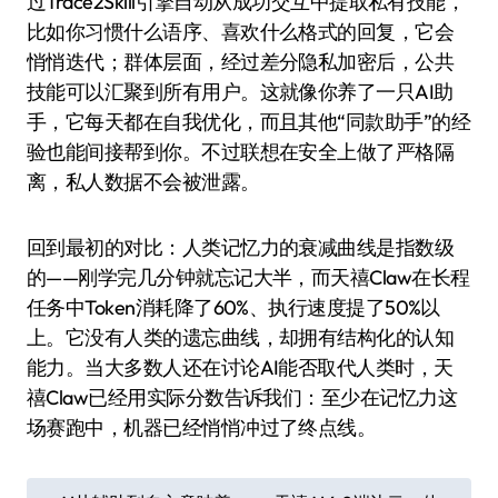
过Trace2Skill引擎自动从成功交互中提取私有技能，
比如你习惯什么语序、喜欢什么格式的回复，它会
悄悄迭代；群体层面，经过差分隐私加密后，公共
技能可以汇聚到所有用户。这就像你养了一只AI助
手，它每天都在自我优化，而且其他“同款助手”的经
验也能间接帮到你。不过联想在安全上做了严格隔
离，私人数据不会被泄露。
回到最初的对比：人类记忆力的衰减曲线是指数级
的——刚学完几分钟就忘记大半，而天禧Claw在长程
任务中Token消耗降了60%、执行速度提了50%以
上。它没有人类的遗忘曲线，却拥有结构化的认知
能力。当大多数人还在讨论AI能否取代人类时，天
禧Claw已经用实际分数告诉我们：至少在记忆力这
场赛跑中，机器已经悄悄冲过了终点线。
文