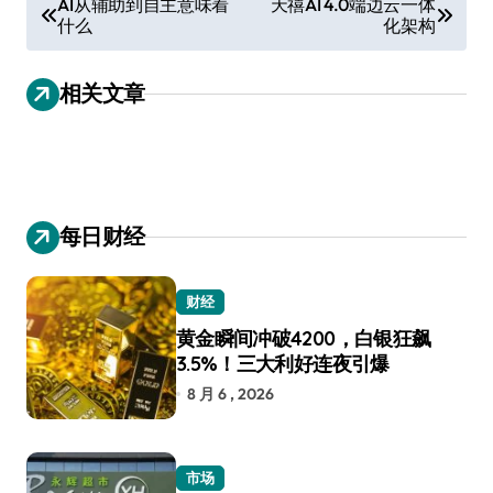
AI从辅助到自主意味着
天禧AI 4.0端边云一体
什么
化架构
章
导
相关文章
航
每日财经
财经
黄金瞬间冲破4200，白银狂飙
3.5%！三大利好连夜引爆
8 月 6 , 2026
市场