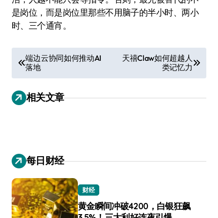
是岗位，而是岗位里那些不用脑子的半小时、两小
时、三个通宵。
文
端边云协同如何推动AI
天禧Claw如何超越人
落地
类记忆力
章
导
相关文章
航
每日财经
财经
黄金瞬间冲破4200，白银狂飙
3.5%！三大利好连夜引爆