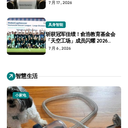
7 月 17 , 2026
具身智能
斩获冠军佳绩！俞浩教育基金会
「天空工场」成员闪耀 2026
RoboCup 机器人世界杯
7 月 6 , 2026
智慧生活
小家电