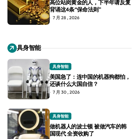
高位站岗黄金的人，下半年请反复
背诵这4条“保命法则”
7 月 28 , 2026
具身智能
具身智能
美国急了：连中国的机器狗都怕，
还谈什么大国自信？
7 月 30 , 2026
具身智能
做机器人的波士顿 被做汽车的韩
国现代 全资收购了