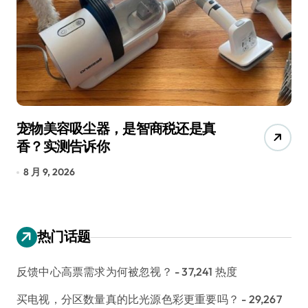
宠物美容吸尘器，是智商税还是真
三
香？实测告诉你
低
8 月 9, 2026
8
热门话题
反馈中心高票需求为何被忽视？
- 37,241 热度
买电视，分区数量真的比光源色彩更重要吗？
- 29,267