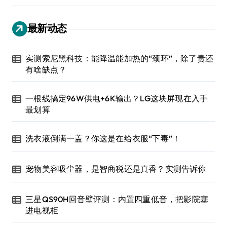
最新动态
实测索尼黑科技：能降温能加热的“颈环”，除了贵还
有啥缺点？
一根线搞定96W供电+6K输出？LG这块屏现在入手
最划算
洗衣液倒满一盖？你这是在给衣服“下毒”！
宠物美容吸尘器，是智商税还是真香？实测告诉你
三星QS90H回音壁评测：内置四重低音，把影院塞
进电视柜