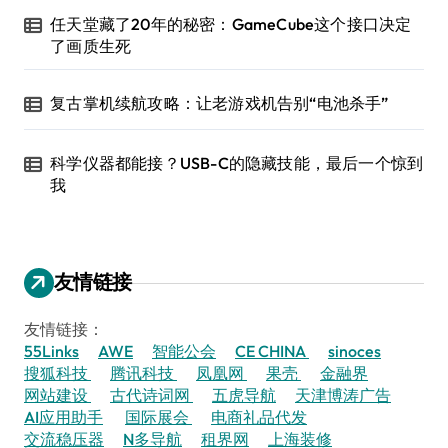
任天堂藏了20年的秘密：GameCube这个接口决定
了画质生死
复古掌机续航攻略：让老游戏机告别“电池杀手”
科学仪器都能接？USB-C的隐藏技能，最后一个惊到
我
友情链接
友情链接：
55Links
AWE
智能公会
CE CHINA
sinoces
搜狐科技
腾讯科技
凤凰网
果壳
金融界
网站建设
古代诗词网
五虎导航
天津博涛广告
AI应用助手
国际展会
电商礼品代发
交流稳压器
N多导航
租界网
上海装修