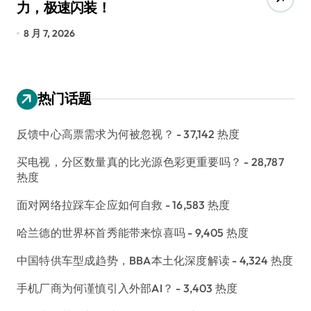
力，极速闪装！
4
长
8 月 7, 2026
8
热门话题
反馈中心高票需求为何被忽视？
- 37,142 热度
买电视，分区数量真的比光源色彩更重要吗？
- 28,787
热度
面对网络拉踩车企应如何自救
- 16,583 热度
哈兰德的世界杯首秀能带来惊喜吗
- 9,405 热度
中国特供车型成趋势，BBA本土化深度解读
- 4,324 热度
手机厂商为何谨慎引入外部AI？
- 3,403 热度