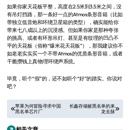
如果你家天花板平整，高度在2.5米到3.5米之间，没
有吊灯挡路，那一条好一点的Atmos条形音箱（比如
带独立低音炮和环绕卫星箱的类型），确实能给你
带来七八成以上的沉浸感。但如果你家是那种夸张
的挑高、或者有环形吊灯、甚至是有纹理的凹凸不
平的天花板（俗称“爆米花天花板”），那我建议你不
如老老实实买一个不带Atmos的优质条形音箱，或者
干脆攒钱上真·物理环绕声系统。
毕竟，听个“假”的，还不如听个“好”的踏实。你说对
吧？
文
苹果为何冒险寻求中国
长鑫存储被黑名单的来
黑名单芯片厂
龙去脉
章
导
相关文章