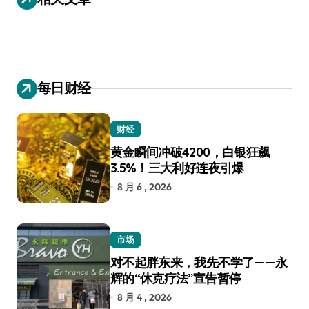
航
每日财经
财经
黄金瞬间冲破4200，白银狂飙
3.5%！三大利好连夜引爆
8 月 6 , 2026
市场
对不起胖东来，我先不学了——永
辉的“休克疗法”宣告暂停
8 月 4 , 2026