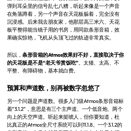
弹到耳朵里的信号乱七八糟，听起来像是一个声音
在角落蹲着，另一个声音在天花板躲着，完全没有
沉浸感。后来我去朋友家，他那层高三米六、天花
板平整得能当镜子用的书房，用同款条形音箱，效
果确实惊艳，飞机从头顶飞过的轨迹非常真实。
所以，
条形音箱的Atmos效果好不好，直接取决于你
的天花板是不是“老天爷赏饭吃”
。太矮、太高、不
平整、有障碍物，基本就白费。
预算和声道数，别再被数字忽悠了
另一个问题是声道数。很多入门级Atmos条形音箱标
着“3.1.2”，意思是有三个主声道、一个低音炮、两个
向上的天空声道。听起来挺唬人，但你要知道，杜
比真正的Atmos全尺寸系统可以到11.1.8。一个3.1.2的