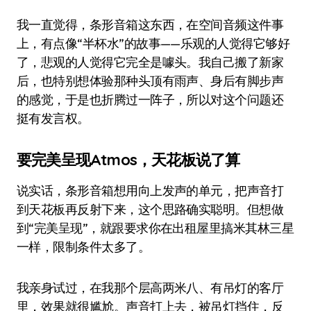
我一直觉得，条形音箱这东西，在空间音频这件事
上，有点像“半杯水”的故事——乐观的人觉得它够好
了，悲观的人觉得它完全是噱头。我自己搬了新家
后，也特别想体验那种头顶有雨声、身后有脚步声
的感觉，于是也折腾过一阵子，所以对这个问题还
挺有发言权。
要完美呈现Atmos，天花板说了算
说实话，条形音箱想用向上发声的单元，把声音打
到天花板再反射下来，这个思路确实聪明。但想做
到“完美呈现”，就跟要求你在出租屋里搞米其林三星
一样，限制条件太多了。
我亲身试过，在我那个层高两米八、有吊灯的客厅
里，效果就很尴尬。声音打上去，被吊灯挡住，反