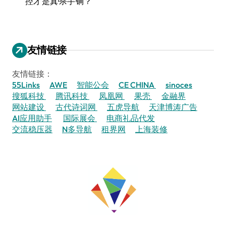
控才是真·杀手锏？
友情链接
友情链接：
55Links
AWE
智能公会
CE CHINA
sinoces
搜狐科技
腾讯科技
凤凰网
果壳
金融界
网站建设
古代诗词网
五虎导航
天津博涛广告
AI应用助手
国际展会
电商礼品代发
交流稳压器
N多导航
租界网
上海装修