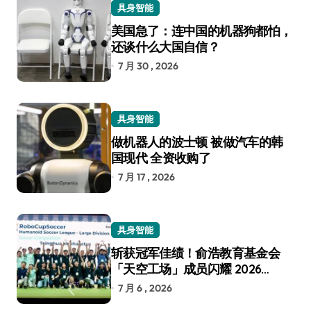
具身智能
美国急了：连中国的机器狗都怕，
还谈什么大国自信？
7 月 30 , 2026
具身智能
做机器人的波士顿 被做汽车的韩
国现代 全资收购了
7 月 17 , 2026
具身智能
斩获冠军佳绩！俞浩教育基金会
「天空工场」成员闪耀 2026
RoboCup 机器人世界杯
7 月 6 , 2026