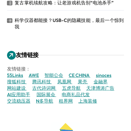
复古掌机续航攻略：让老游戏机告别“电池杀手”
科学仪器都能接？USB-C的隐藏技能，最后一个惊到
我
友情链接
友情链接：
55Links
AWE
智能公会
CE CHINA
sinoces
搜狐科技
腾讯科技
凤凰网
果壳
金融界
网站建设
古代诗词网
五虎导航
天津博涛广告
AI应用助手
国际展会
电商礼品代发
交流稳压器
N多导航
租界网
上海装修