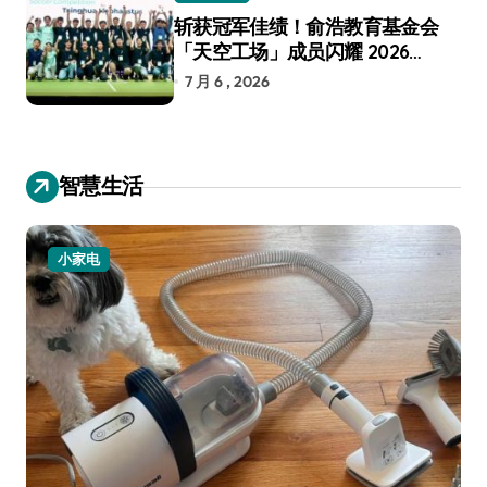
斩获冠军佳绩！俞浩教育基金会
「天空工场」成员闪耀 2026
RoboCup 机器人世界杯
7 月 6 , 2026
智慧生活
小家电