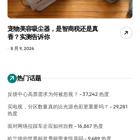
宠物美容吸尘器，是智商税还是真
三
香？实测告诉你
低
8 月 9, 2026
8
热门话题
反馈中心高票需求为何被忽视？
- 37,242 热度
买电视，分区数量真的比光源色彩更重要吗？
- 29,281
热度
面对网络拉踩车企应如何自救
- 16,867 热度
哈兰德的世界杯首秀能带来惊喜吗
- 9,689 热度