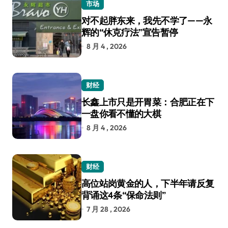
市场
对不起胖东来，我先不学了——永
辉的“休克疗法”宣告暂停
8 月 4 , 2026
财经
长鑫上市只是开胃菜：合肥正在下
一盘你看不懂的大棋
8 月 4 , 2026
财经
高位站岗黄金的人，下半年请反复
背诵这4条“保命法则”
7 月 28 , 2026