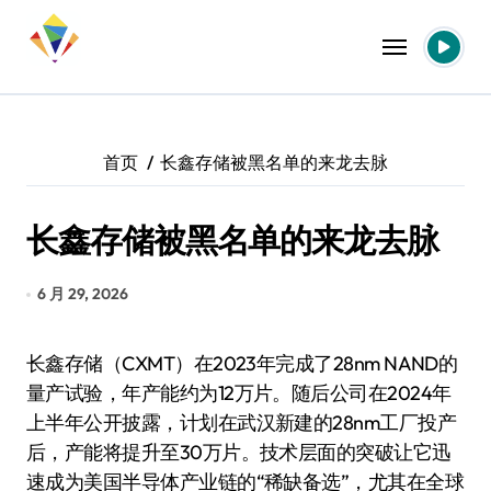
跳
转
到
内
容
首页
长鑫存储被黑名单的来龙去脉
长鑫存储被黑名单的来龙去脉
6 月 29, 2026
长鑫存储（CXMT）在2023年完成了28nm NAND的
量产试验，年产能约为12万片。随后公司在2024年
上半年公开披露，计划在武汉新建的28nm工厂投产
后，产能将提升至30万片。技术层面的突破让它迅
速成为美国半导体产业链的“稀缺备选”，尤其在全球