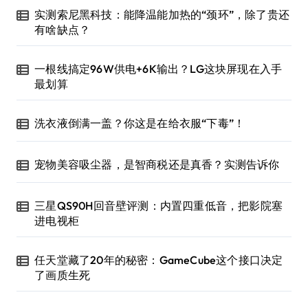
实测索尼黑科技：能降温能加热的“颈环”，除了贵还
有啥缺点？
一根线搞定96W供电+6K输出？LG这块屏现在入手
最划算
洗衣液倒满一盖？你这是在给衣服“下毒”！
宠物美容吸尘器，是智商税还是真香？实测告诉你
三星QS90H回音壁评测：内置四重低音，把影院塞
进电视柜
任天堂藏了20年的秘密：GameCube这个接口决定
了画质生死