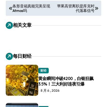
文
条形音箱真能完美呈现
苹果高管离职是库克时
Atmos吗
代落幕信号
章
导
相关文章
航
每日财经
财经
黄金瞬间冲破4200，白银狂飙
3.5%！三大利好连夜引爆
8 月 6 , 2026