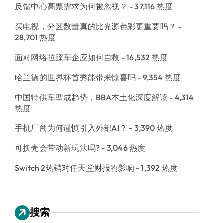
反馈中心高票需求为何被忽视？
- 37,116 热度
买电视，分区数量真的比光源色彩更重要吗？
-
28,701 热度
面对网络拉踩车企应如何自救
- 16,532 热度
哈兰德的世界杯首秀能带来惊喜吗
- 9,354 热度
中国特供车型成趋势，BBA本土化深度解读
- 4,314
热度
手机厂商为何谨慎引入外部AI？
- 3,390 热度
可换壳会带动新玩法吗?
- 3,046 热度
Switch 2热销对任天堂财报的影响
- 1,392 热度
搜索