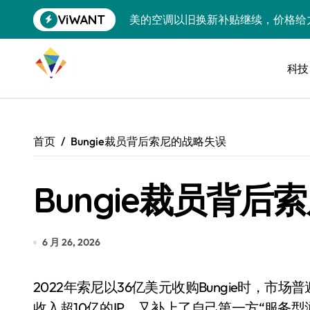
跳
ViWANT
美的空调以旧换新补贴继续，价格给
转
到
追觅清洁电器全球累计出货量破400
内
容
科技
黄金瞬间冲破4200，白银狂飙3.5
特斯拉中国卖第五，丰田一季净赚两
Peloton 新车实测：屏幕能转、
首页
Bungie裁员背后索尼的战略失误
Xbox七月大崩盘：裁员3200、
Bungie裁员背
《我的世界》登陆Switch 2：画质
谷歌DeepMind创始人辞去CEO，但
全球最小U盘，容量却碾压iPhone 
6 月 26, 2026
400层堆叠、性能翻倍 三星把最新存
2022年索尼以36亿美元收购Bungie时，市场普遍认为这是一步妙棋——既拿到了《命运》这个年
召回X9、合作大众遇冷、高端梦碎：
收入超10亿的IP，又补上了自己第一方“服务