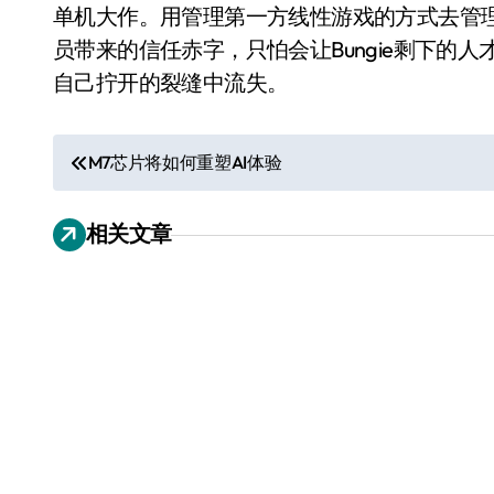
单机大作。用管理第一方线性游戏的方式去管
员带来的信任赤字，只怕会让Bungie剩下的
自己拧开的裂缝中流失。
文
M7芯片将如何重塑AI体验
章
相关文章
导
航
小家电