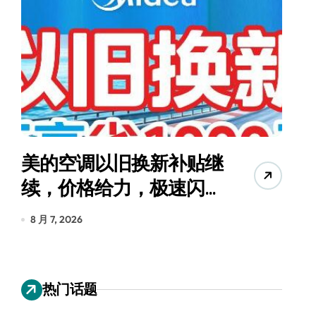
美的空调以旧换新补贴继
续，价格给力，极速闪
货
装！
8 月 7, 2026
8
热门话题