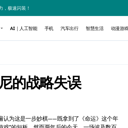
力，极速闪装！
0万台，技术创新驱动多品类增长
AI｜人工智能
手机
汽车出行
智慧生活
动漫游
%！三大利好连夜引爆
个比亚迪——中国车企该醒醒了
风扇怼脸，但最狠的是那个机械音
卖工作室、网络瘫了，微软这次真急了
后索尼的战略失误
大跃进，但鼠标操控才是真·杀手锏？
继续“垂帘听政”？
17顶配？闪迪这波操作太狠了
储技术给了AI
小鹏的“多事之夏”
型游戏”的短板。然而两年后的今天，一场波及数百