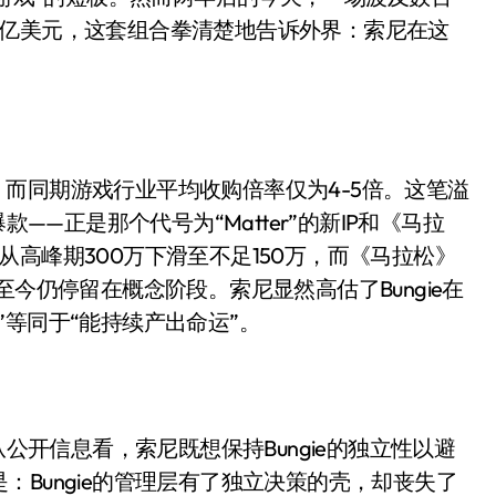
面儿——试驾雷克萨斯ES 500e
7亿美元，这套组合拳清楚地告诉外界：索尼在这
200亿的债
是不送主机，你领不领？
！老司机教你3招真·快充
8倍，而同期游戏行业平均收购倍率仅为4-5倍。这笔溢
主怒了：车内不是广告屏！
款——正是那个代号为“Matter”的新IP和《马拉
错真的会后悔吗？
高峰期300万下滑至不足150万，而《马拉松》
至今仍停留在概念阶段。索尼显然高估了Bungie在
TFS的终极对决
等同于“能持续产出命运”。
冰箱，你中招了吗？
测，值不值得冲？
Mini LED全球话语权
从公开信息看，索尼既想保持Bungie的独立性以避
“休克疗法”宣告暂停
Bungie的管理层有了独立决策的壳，却丧失了