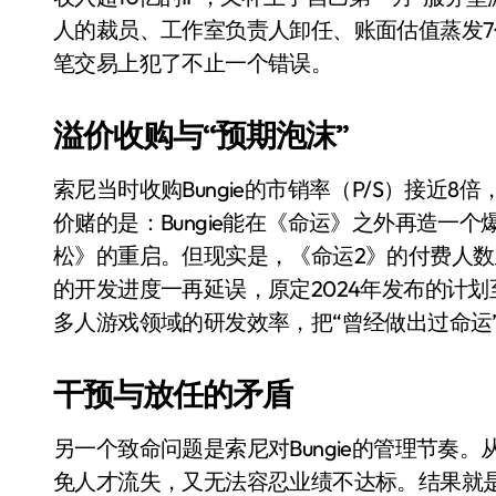
比Model 3便宜？不，比Model 3有
人的裁员、工作室负责人卸任、账面估值蒸发
笔交易上犯了不止一个错误。
550亿美金！沙特把EA买了，但背了
Xbox 25岁生日送壁纸送徽章，就
溢价收购与“预期泡沫”
别再用汽车USB给MacBook充电了
索尼当时收购Bungie的市销率（P/S）接近
花钱买宝马，启动先看蜘蛛侠？”车
价赌的是：Bungie能在《命运》之外再造一个爆
Windows 11家庭版和专业版，选
松》的重启。但现实是，《命运2》的付费人数从
的开发进度一再延误，原定2024年发布的计划
你的U盘格式对了吗？详解exFAT和N
多人游戏领域的研发效率，把“曾经做出过命运”
维修店最怕的“作死”操作：把手机塞
轻到忽略不计 大疆Mini 2S内录实
干预与放任的矛盾
从“卖电视”到“定规则”：海信拿下RGB-
另一个致命问题是索尼对Bungie的管理节奏。
对不起胖东来，我先不学了——永辉的
免人才流失，又无法容忍业绩不达标。结果就是：