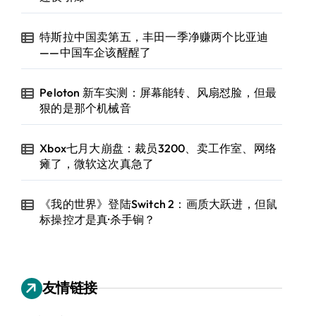
特斯拉中国卖第五，丰田一季净赚两个比亚迪
——中国车企该醒醒了
Peloton 新车实测：屏幕能转、风扇怼脸，但最
狠的是那个机械音
Xbox七月大崩盘：裁员3200、卖工作室、网络
瘫了，微软这次真急了
《我的世界》登陆Switch 2：画质大跃进，但鼠
标操控才是真·杀手锏？
友情链接