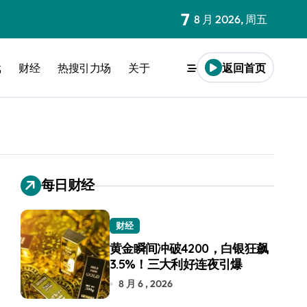
7
8 月 2026, 周五
戏
财经
热搜引力场
关于
返回首页
每日财经
财经
黄金瞬间冲破4200，白银狂飙
3.5%！三大利好连夜引爆
8 月 6 , 2026