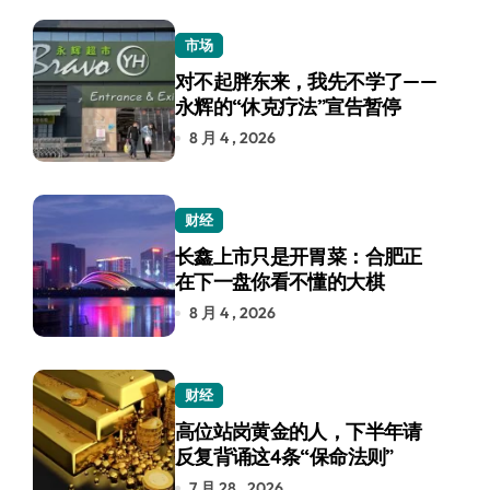
市场
对不起胖东来，我先不学了——
永辉的“休克疗法”宣告暂停
8 月 4 , 2026
财经
长鑫上市只是开胃菜：合肥正
在下一盘你看不懂的大棋
8 月 4 , 2026
财经
高位站岗黄金的人，下半年请
反复背诵这4条“保命法则”
7 月 28 , 2026