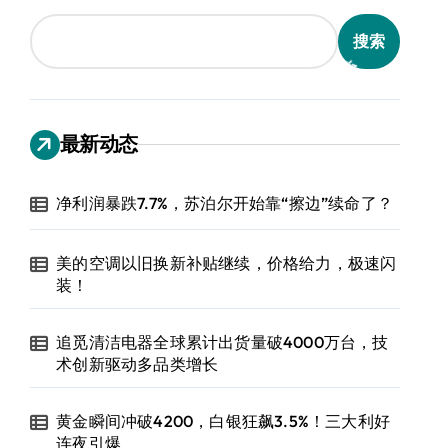
搜索
最新动态
净利润暴跌7.7%，苏泊尔开始靠“擦边”续命了？
美的空调以旧换新补贴继续，价格给力，极速闪
装！
追觅清洁电器全球累计出货量破4000万台，技
术创新驱动多品类增长
黄金瞬间冲破4200，白银狂飙3.5%！三大利好
连夜引爆