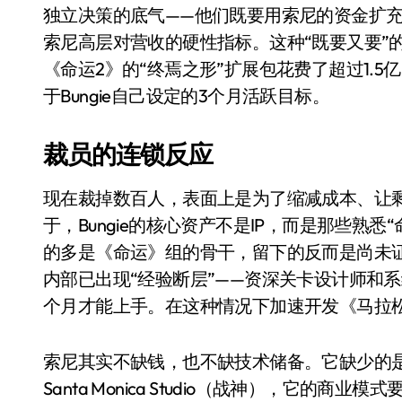
国际首次！中国钙钛矿探测器太空“
独立决策的底气——他们既要用索尼的资金扩充团
索尼高层对营收的硬性指标。这种“既要又要”
小米涨价！K90跳上3099，小米17标
《命运2》的“终焉之形”扩展包花费了超过1.
长鑫上市只是开胃菜：合肥正在下一
于Bungie自己设定的3个月活跃目标。
耳机低音像白开水？90%的人第一步
裁员的连锁反应
复古玩家狂喜：Anbernic第三次复刻
Xbox 360 游戏终于要登 PC，光
现在裁掉数百人，表面上是为了缩减成本、让
于，Bungie的核心资产不是IP，而是那些熟
AirTag 新版到底香不香？一篇帮你
的多是《命运》组的骨干，留下的反而是尚未证明
净利润暴跌7.7%，苏泊尔开始靠“擦
内部已出现“经验断层”——资深关卡设计师和
个月才能上手。在这种情况下加速开发《马拉
索尼其实不缺钱，也不缺技术储备。它缺少的是对
Santa Monica Studio（战神），它