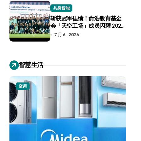
具身智能
斩获冠军佳绩！俞浩教育基金
会「天空工场」成员闪耀 2026
RoboCup 机器人世界杯
7 月 6 , 2026
智慧生活
空调