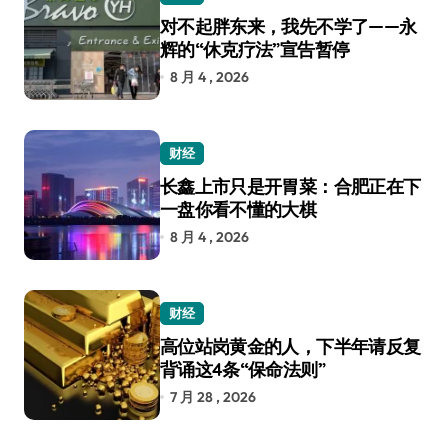
对不起胖东来，我先不学了——永
辉的“休克疗法”宣告暂停
8 月 4 , 2026
财经
长鑫上市只是开胃菜：合肥正在下
一盘你看不懂的大棋
8 月 4 , 2026
财经
高位站岗黄金的人，下半年请反复
背诵这4条“保命法则”
7 月 28 , 2026