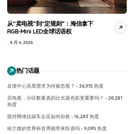
从“卖电视”到“定规则”：海信拿下
追
RGB-Mini LED全球话语权
已
8 月 4, 2026
7
热门话题
反馈中心高票需求为何被忽视？
- 36,915 热度
买电视，分区数量真的比光源色彩更重要吗？
- 28,281
热度
面对网络拉踩车企应如何自救
- 16,283 热度
哈兰德的世界杯首秀能带来惊喜吗
- 9,095 热度