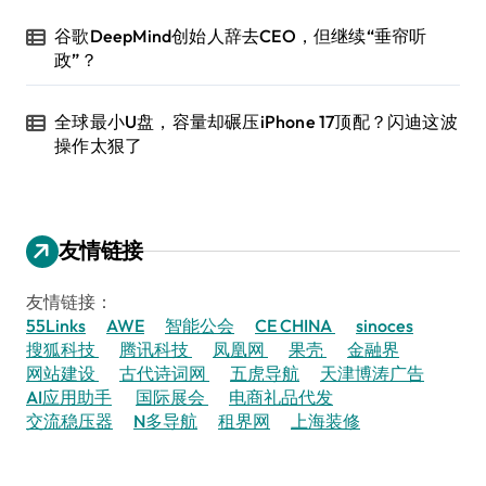
谷歌DeepMind创始人辞去CEO，但继续“垂帘听
政”？
全球最小U盘，容量却碾压iPhone 17顶配？闪迪这波
操作太狠了
友情链接
友情链接：
55Links
AWE
智能公会
CE CHINA
sinoces
搜狐科技
腾讯科技
凤凰网
果壳
金融界
网站建设
古代诗词网
五虎导航
天津博涛广告
AI应用助手
国际展会
电商礼品代发
交流稳压器
N多导航
租界网
上海装修