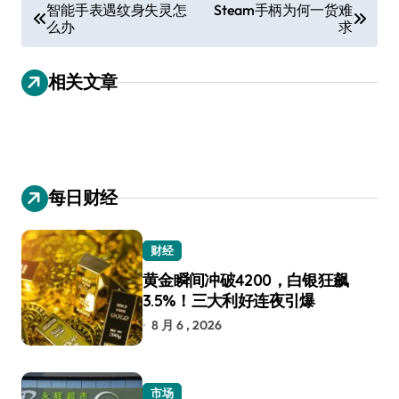
文
智能手表遇纹身失灵怎
Steam手柄为何一货难
么办
求
章
导
相关文章
航
每日财经
财经
黄金瞬间冲破4200，白银狂飙
3.5%！三大利好连夜引爆
8 月 6 , 2026
市场