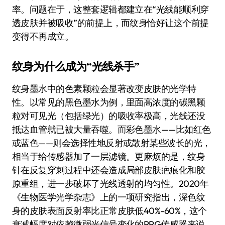
率。问题在于，这整套逻辑都建立在“光线能顺利穿
透皮肤并被吸收”的前提上，而纹身恰好让这个前提
变得不再成立。
纹身为什么成为“光线杀手”
纹身墨水中的色素颗粒会显著改变皮肤的光学特
性。以常见的黑色墨水为例，里面高浓度的碳黑颗
粒对可见光（包括绿光）的吸收率极高，光线还没
抵达血管就已被大量吞噬。而彩色墨水——比如红色
或蓝色——则会选择性地反射或散射某些波长的光，
相当于给传感器加了一层滤镜。更麻烦的是，纹身
针在反复穿刺过程中还会造成局部皮肤疤痕化和胶
原重组，进一步破坏了光线透射的均匀性。2020年
《生物医学光学杂志》上的一项研究指出，深色纹
身的皮肤表面反射率比正常皮肤低40%-60%，这个
衰减幅度对依赖微弱光信号变化的PPG传感器来说