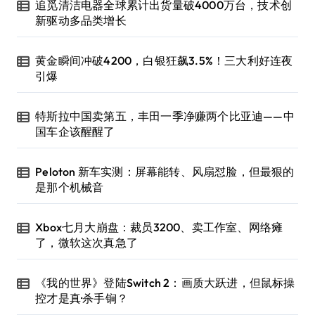
追觅清洁电器全球累计出货量破4000万台，技术创
新驱动多品类增长
黄金瞬间冲破4200，白银狂飙3.5%！三大利好连夜
引爆
特斯拉中国卖第五，丰田一季净赚两个比亚迪——中
国车企该醒醒了
Peloton 新车实测：屏幕能转、风扇怼脸，但最狠的
是那个机械音
Xbox七月大崩盘：裁员3200、卖工作室、网络瘫
了，微软这次真急了
《我的世界》登陆Switch 2：画质大跃进，但鼠标操
控才是真·杀手锏？