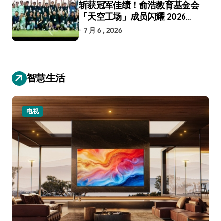
斩获冠军佳绩！俞浩教育基金会
「天空工场」成员闪耀 2026
RoboCup 机器人世界杯
7 月 6 , 2026
智慧生活
电视