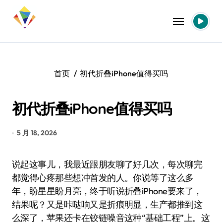
跳
转
到
内
容
首页
初代折叠iPhone值得买吗
初代折叠iPhone值得买吗
5 月 18, 2026
说起这事儿，我最近跟朋友聊了好几次，每次聊完
都觉得心疼那些想冲首发的人。你说等了这么多
年，盼星星盼月亮，终于听说折叠iPhone要来了，
结果呢？又是咔哒响又是折痕明显，生产都推到这
么深了，苹果还卡在铰链噪音这种“基础工程”上。这