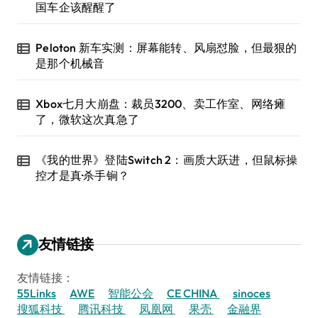
国车企该醒醒了
Peloton 新车实测：屏幕能转、风扇怼脸，但最狠的
是那个机械音
Xbox七月大崩盘：裁员3200、卖工作室、网络瘫
了，微软这次真急了
《我的世界》登陆Switch 2：画质大跃进，但鼠标操
控才是真·杀手锏？
友情链接
友情链接：
55Links
AWE
智能公会
CE CHINA
sinoces
搜狐科技
腾讯科技
凤凰网
果壳
金融界