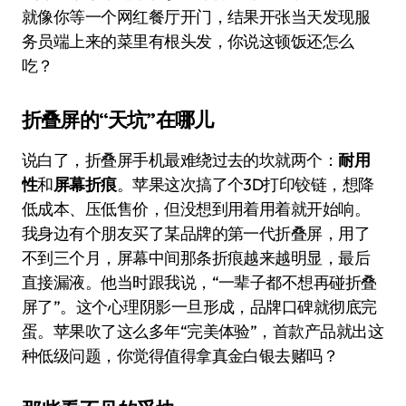
就像你等一个网红餐厅开门，结果开张当天发现服
务员端上来的菜里有根头发，你说这顿饭还怎么
吃？
折叠屏的“天坑”在哪儿
说白了，折叠屏手机最难绕过去的坎就两个：
耐用
性
和
屏幕折痕
。苹果这次搞了个3D打印铰链，想降
低成本、压低售价，但没想到用着用着就开始响。
我身边有个朋友买了某品牌的第一代折叠屏，用了
不到三个月，屏幕中间那条折痕越来越明显，最后
直接漏液。他当时跟我说，“一辈子都不想再碰折叠
屏了”。这个心理阴影一旦形成，品牌口碑就彻底完
蛋。苹果吹了这么多年“完美体验”，首款产品就出这
种低级问题，你觉得值得拿真金白银去赌吗？