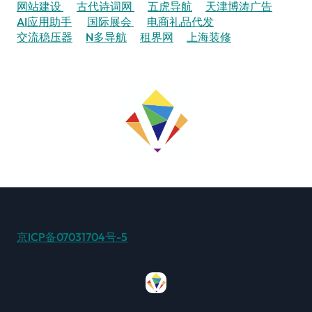
网站建设
古代诗词网
五虎导航
天津博涛广告
AI应用助手
国际展会
电商礼品代发
交流稳压器
N多导航
租界网
上海装修
京ICP备07031704号-5