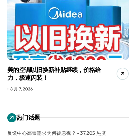
美的空调以旧换新补贴继续，价格给
追
力，极速闪装！
4
长
8 月 7, 2026
8
热门话题
反馈中心高票需求为何被忽视？
- 37,205 热度