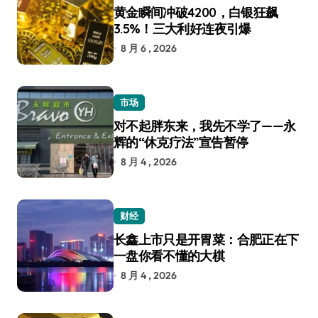
黄金瞬间冲破4200，白银狂飙
3.5%！三大利好连夜引爆
8 月 6 , 2026
市场
对不起胖东来，我先不学了——永
辉的“休克疗法”宣告暂停
8 月 4 , 2026
财经
长鑫上市只是开胃菜：合肥正在下
一盘你看不懂的大棋
8 月 4 , 2026