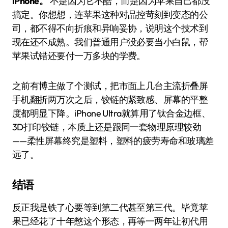
iPhone。
不是因为它不酷，而是因为苹果自己都没
搞定。你想想，连苹果这种对品控苛刻到变态的公
司，都不得不向折痕和异响妥协，说明这个技术到
现在还不成熟。我们普通用户没必要当小白鼠，帮
苹果试错还要付一万多块的学费。
之前有博主做了个测试，把市面上几台主流折叠屏
手机翻折两万次之后，铰链的紧致感、屏幕的平整
度都明显下降。iPhone Ultra就算用了钛合金边框、
3D打印铰链，本质上还是跟同一套物理原理较劲
——柔性屏幕终究是塑料，塑料的疲劳寿命和玻璃差
远了。
结语
反正我是铁了心要等到第二代甚至第三代。毕竟苹
果已经花了十年憋这个形态，再等一两年让初代用