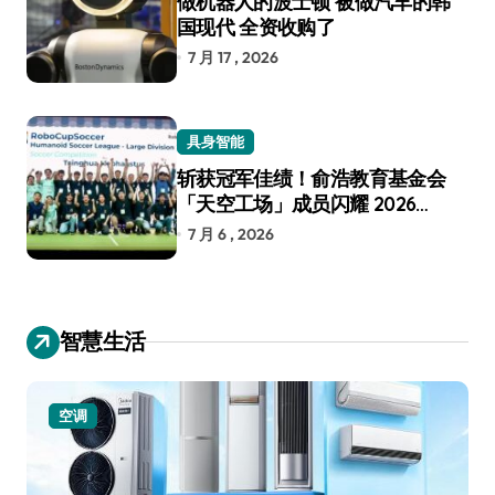
做机器人的波士顿 被做汽车的韩
国现代 全资收购了
7 月 17 , 2026
具身智能
斩获冠军佳绩！俞浩教育基金会
「天空工场」成员闪耀 2026
RoboCup 机器人世界杯
7 月 6 , 2026
智慧生活
空调