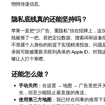
国际首次！中国钙钛矿探测器太空“
悄悄传递信息。
小米涨价！K90跳上3099，小米17标
隐私底线真的还能坚持吗？
长鑫上市只是开胃菜：合肥正在下一
苹果一直把“少广告、重隐私”挂在招牌上，这
耳机低音像白开水？90%的人第一步
线被推了一把。若把定位数据、搜索词和设备
复古玩家狂喜：Anbernic第三次复刻
不泄露个人身份的前提下实现精准投放。问题
Xbox 360 游戏终于要登 PC，光
录就可能被重新关联到具体的 Apple ID。
够让人打个寒噤。
AirTag 新版到底香不香？一篇帮你
净利润暴跌7.7%，苏泊尔开始靠“擦
还能怎么做？
手动关闭
：在设置 → 地图 → 广告里
光，但至少能阻止最直接的推送。
使用第三方地图
：我已经在同事的推荐下