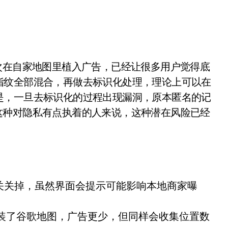
开箱”，一边探测射线一边光伏发电
准版逼近4800
盘你看不懂的大棋
次在自家地图里植入广告，已经让很多用户觉得底
就做错了
指纹全部混合，再做去标识化处理，理论上可以在
GBA SP，情怀拉满
是，一旦去标识化的过程出现漏洞，原本匿名的记
盘党也能“以盘换数”了？
对我这种对隐私有点执着的人来说，这种潜在风险已经
避坑+种草
边”续命了？
把开关关掉，虽然界面会提示可能影响本地商家曝
装了谷歌地图，广告更少，但同样会收集位置数