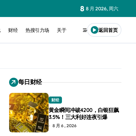
8
8 月 2026, 周六
戏
财经
热搜引力场
关于
返回首页
每日财经
财经
黄金瞬间冲破4200，白银狂飙
3.5%！三大利好连夜引爆
8 月 6 , 2026