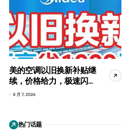
美的空调以旧换新补贴继
续，价格给力，极速闪
货
装！
8 月 7, 2026
8
热门话题