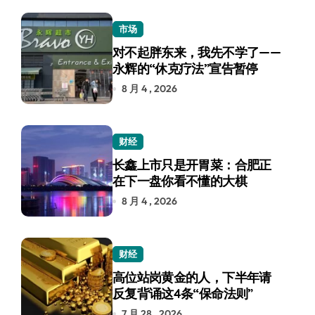
市场
对不起胖东来，我先不学了——
永辉的“休克疗法”宣告暂停
8 月 4 , 2026
财经
长鑫上市只是开胃菜：合肥正
在下一盘你看不懂的大棋
8 月 4 , 2026
财经
高位站岗黄金的人，下半年请
反复背诵这4条“保命法则”
7 月 28 , 2026