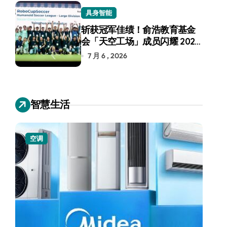
具身智能
斩获冠军佳绩！俞浩教育基金
会「天空工场」成员闪耀 2026
RoboCup 机器人世界杯
7 月 6 , 2026
智慧生活
空调