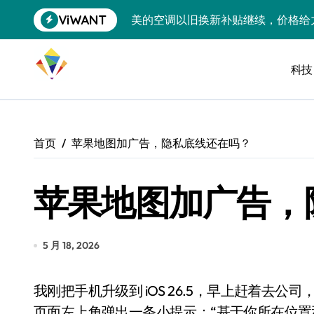
跳
ViWANT
美的空调以旧换新补贴继续，价格给
转
到
追觅清洁电器全球累计出货量破400
内
容
科技
黄金瞬间冲破4200，白银狂飙3.5
特斯拉中国卖第五，丰田一季净赚两
Peloton 新车实测：屏幕能转、
首页
苹果地图加广告，隐私底线还在吗？
Xbox七月大崩盘：裁员3200、
苹果地图加广告，
《我的世界》登陆Switch 2：画质
谷歌DeepMind创始人辞去CEO，但
全球最小U盘，容量却碾压iPhone 
5 月 18, 2026
400层堆叠、性能翻倍 三星把最新存
我刚把手机升级到 iOS 26.5，早上赶着去公司，顺手打开 Apple Maps 想查下最近的咖啡店。结果
召回X9、合作大众遇冷、高端梦碎：
页面左上角弹出一条小提示：“基于你所在位置