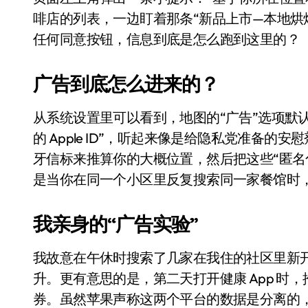
比Model 3便宜？不，比Model 3有
啡店的列表，一边盯着那条“新品上市—本地烘
任何同意按钮，信息到底是怎么跑到这里的？
550亿美金！沙特把EA买了，但背了
Xbox 25岁生日送壁纸送徽章，就
广告到底怎么进来的？
别再用汽车USB给MacBook充电了
从系统设置里可以看到，地图的“广告”选项默
花钱买宝马，启动先看蜘蛛侠？”车
的 Apple ID”，听起来像是给隐私党准备
Windows 11家庭版和专业版，选
牙信标来推算你的大概位置，然后把这些“匿名
是当你在同一个小区里反复搜索同一家餐馆时
你的U盘格式对了吗？详解exFAT和N
维修店最怕的“作死”操作：把手机塞
我亲身的“广告实验”
轻到忽略不计 大疆Mini 2S内录实
我故意在午休时搜索了几家在我住的社区里新
从“卖电视”到“定规则”：海信拿下RGB-
升。更有意思的是，第二天打开健康 App 时
对不起胖东来，我先不学了——永辉的
券。虽然苹果声称这两个平台的数据是分离的，