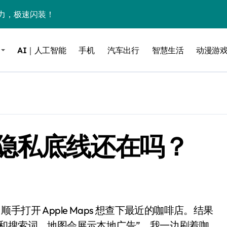
力，极速闪装！
0万台，技术创新驱动多品类增长
AI｜人工智能
手机
汽车出行
智慧生活
动漫游
%！三大利好连夜引爆
个比亚迪——中国车企该醒醒了
风扇怼脸，但最狠的是那个机械音
卖工作室、网络瘫了，微软这次真急了
隐私底线还在吗？
大跃进，但鼠标操控才是真·杀手锏？
继续“垂帘听政”？
17顶配？闪迪这波操作太狠了
储技术给了AI
小鹏的“多事之夏”
和搜索词，地图会展示本地广告”。我一边刷着咖