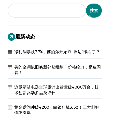
搜索
最新动态
净利润暴跌7.7%，苏泊尔开始靠“擦边”续命了？
美的空调以旧换新补贴继续，价格给力，极速闪
装！
追觅清洁电器全球累计出货量破4000万台，技
术创新驱动多品类增长
黄金瞬间冲破4200，白银狂飙3.5%！三大利好
连夜引爆