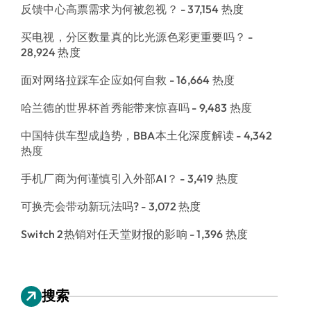
反馈中心高票需求为何被忽视？
- 37,154 热度
买电视，分区数量真的比光源色彩更重要吗？
-
28,924 热度
面对网络拉踩车企应如何自救
- 16,664 热度
哈兰德的世界杯首秀能带来惊喜吗
- 9,483 热度
中国特供车型成趋势，BBA本土化深度解读
- 4,342
热度
手机厂商为何谨慎引入外部AI？
- 3,419 热度
可换壳会带动新玩法吗?
- 3,072 热度
Switch 2热销对任天堂财报的影响
- 1,396 热度
搜索