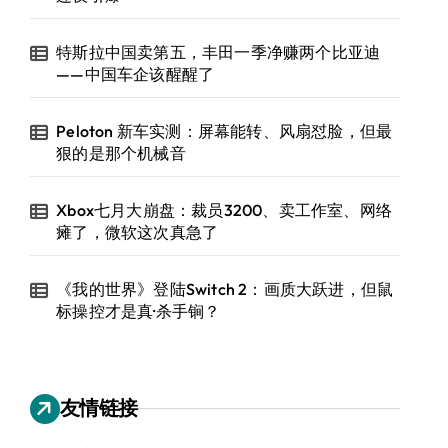
特斯拉中国卖第五，丰田一季净赚两个比亚迪
——中国车企该醒醒了
Peloton 新车实测：屏幕能转、风扇怼脸，但最
狠的是那个机械音
Xbox七月大崩盘：裁员3200、卖工作室、网络
瘫了，微软这次真急了
《我的世界》登陆Switch 2：画质大跃进，但鼠
标操控才是真·杀手锏？
友情链接