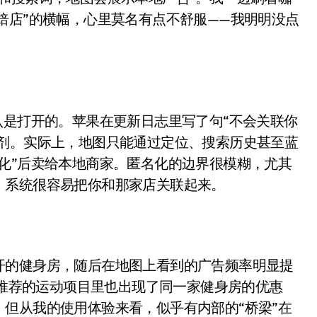
面儿——试驾雷克萨斯ES 500e
焙店”的横幅，心里莫名有点不舒服——我明明没点
200亿的债
是不送主机，你领不领？
！老司机教你3招真·快充
认是打开的。苹果在更新日志里写了句“不会关联你
主怒了：车内不是广告屏！
的安慰剂。实际上，地图只能通过定位、搜索历史甚至蓝
错真的会后悔吗？
化”后卖给本地商家。匿名化的边界很模糊，尤其
，系统很容易把你和那家店关联起来。
TFS的终极对决
冰箱，你中招了吗？
测，值不值得冲？
开的健身房，随后在地图上看到的广告频率明显提
Mini LED全球话语权
，推荐的运动项目里也出现了同一家健身房的优惠
“休克疗法”宣告暂停
但从我的使用体验来看，似乎有内部的“桥梁”在