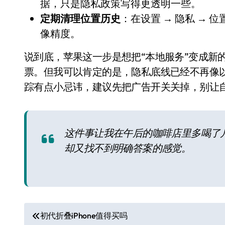
据，只是隐私政策写得更透明一些。
定期清理位置历史
：在设置 → 隐私 →
像精度。
说到底，苹果这一步是想把“本地服务”变成新
票。但我可以肯定的是，隐私底线已经不再像以
踪有点小忌讳，建议先把广告开关关掉，别让
这件事让我在午后的咖啡店里多喝了几
小家电
却又找不到明确答案的感觉。
文
初代折叠iPhone值得买吗