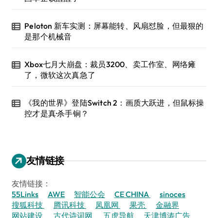
Peloton 新车实测：屏幕能转、风扇怼脸，但最狠的
是那个机械音
Xbox七月大崩盘：裁员3200、卖工作室、网络瘫
了，微软这次真急了
《我的世界》登陆Switch 2：画质大跃进，但鼠标操
控才是真·杀手锏？
友情链接
友情链接：
55Links
AWE
智能公会
CE CHINA
sinoces
搜狐科技
腾讯科技
凤凰网
果壳
金融界
网站建设
古代诗词网
五虎导航
天津博涛广告