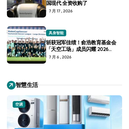
国现代 全资收购了
7 月 17 , 2026
具身智能
斩获冠军佳绩！俞浩教育基金会
「天空工场」成员闪耀 2026
RoboCup 机器人世界杯
7 月 6 , 2026
智慧生活
空调