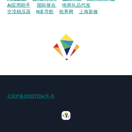
AI应用助手
国际展会
电商礼品代发
交流稳压器
N多导航
租界网
上海装修
京ICP备07031704号-5