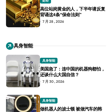
财经
高位站岗黄金的人，下半年请反复
背诵这4条“保命法则”
7 月 28 , 2026
具身智能
具身智能
美国急了：连中国的机器狗都怕，
还谈什么大国自信？
7 月 30 , 2026
具身智能
做机器人的波士顿 被做汽车的韩