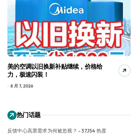
美的空调以旧换新补贴继续，价格给
追
力，极速闪装！
4
长
8 月 7, 2026
8
热门话题
反馈中心高票需求为何被忽视？
- 37,154 热度