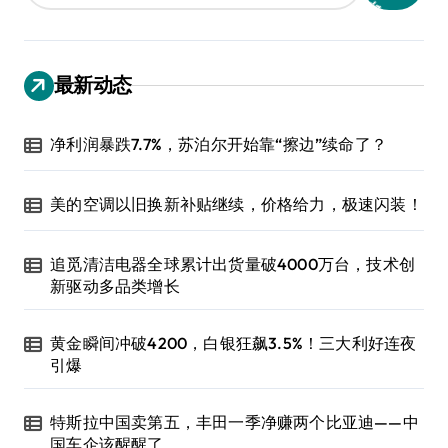
最新动态
净利润暴跌7.7%，苏泊尔开始靠“擦边”续命了？
美的空调以旧换新补贴继续，价格给力，极速闪装！
追觅清洁电器全球累计出货量破4000万台，技术创
新驱动多品类增长
黄金瞬间冲破4200，白银狂飙3.5%！三大利好连夜
引爆
特斯拉中国卖第五，丰田一季净赚两个比亚迪——中
国车企该醒醒了