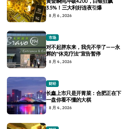
黄金瞬间冲破4200，白银狂飙
3.5%！三大利好连夜引爆
8 月 6 , 2026
市场
对不起胖东来，我先不学了——永
辉的“休克疗法”宣告暂停
8 月 4 , 2026
财经
长鑫上市只是开胃菜：合肥正在下
一盘你看不懂的大棋
8 月 4 , 2026