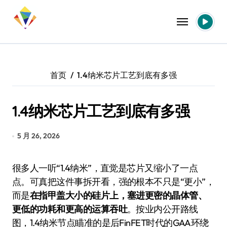
跳
转
到
内
容
首页
1.4纳米芯片工艺到底有多强
1.4纳米芯片工艺到底有多强
5 月 26, 2026
很多人一听“1.4纳米”，直觉是芯片又缩小了一点
点。可真把这件事拆开看，强的根本不只是“更小”，
而是
在指甲盖大小的硅片上，塞进更密的晶体管、
更低的功耗和更高的运算吞吐
。按业内公开路线
图，1.4纳米节点瞄准的是后FinFET时代的GAA环绕