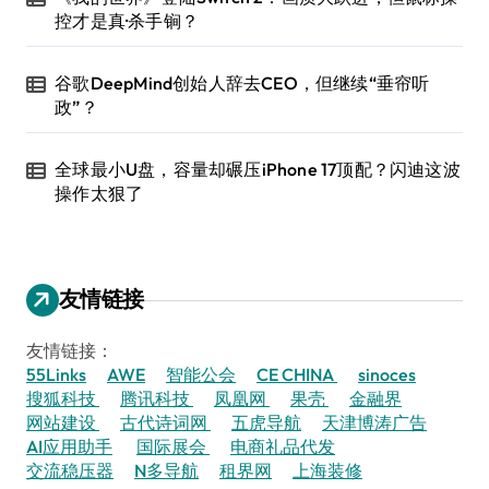
控才是真·杀手锏？
谷歌DeepMind创始人辞去CEO，但继续“垂帘听
政”？
全球最小U盘，容量却碾压iPhone 17顶配？闪迪这波
操作太狠了
友情链接
友情链接：
55Links
AWE
智能公会
CE CHINA
sinoces
搜狐科技
腾讯科技
凤凰网
果壳
金融界
网站建设
古代诗词网
五虎导航
天津博涛广告
AI应用助手
国际展会
电商礼品代发
交流稳压器
N多导航
租界网
上海装修