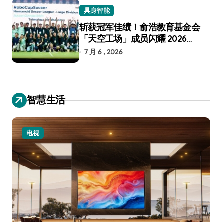
具身智能
斩获冠军佳绩！俞浩教育基金会
「天空工场」成员闪耀 2026
RoboCup 机器人世界杯
7 月 6 , 2026
智慧生活
电视