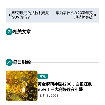
文
55万欧元的法拉利电动
华为靠什么在2031年实
SUV值吗？
现芯片突破
章
导
相关文章
航
每日财经
财经
黄金瞬间冲破4200，白银狂飙
3.5%！三大利好连夜引爆
8 月 6 , 2026