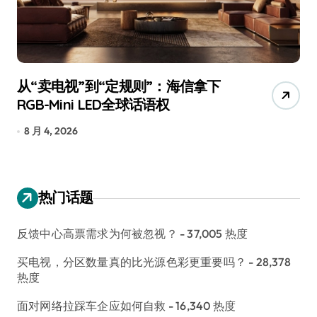
从“卖电视”到“定规则”：海信拿下
追
RGB-Mini LED全球话语权
已
8 月 4, 2026
7
热门话题
反馈中心高票需求为何被忽视？
- 37,005 热度
买电视，分区数量真的比光源色彩更重要吗？
- 28,378
热度
面对网络拉踩车企应如何自救
- 16,340 热度