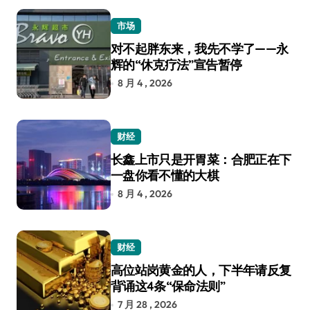
市场
对不起胖东来，我先不学了——永
辉的“休克疗法”宣告暂停
8 月 4 , 2026
财经
长鑫上市只是开胃菜：合肥正在下
一盘你看不懂的大棋
8 月 4 , 2026
财经
高位站岗黄金的人，下半年请反复
背诵这4条“保命法则”
7 月 28 , 2026