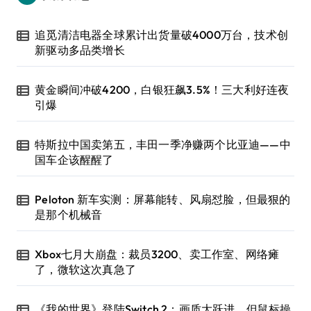
追觅清洁电器全球累计出货量破4000万台，技术创
新驱动多品类增长
黄金瞬间冲破4200，白银狂飙3.5%！三大利好连夜
引爆
特斯拉中国卖第五，丰田一季净赚两个比亚迪——中
国车企该醒醒了
Peloton 新车实测：屏幕能转、风扇怼脸，但最狠的
是那个机械音
Xbox七月大崩盘：裁员3200、卖工作室、网络瘫
了，微软这次真急了
《我的世界》登陆Switch 2：画质大跃进，但鼠标操