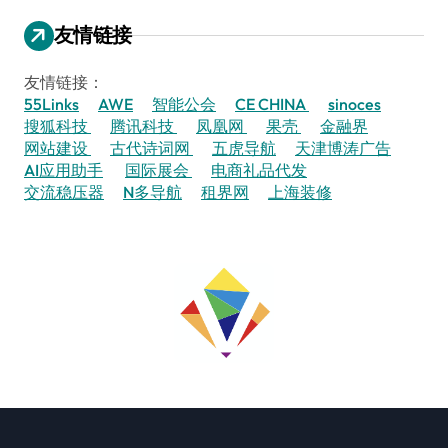
友情链接
友情链接：
55Links
AWE
智能公会
CE CHINA
sinoces
搜狐科技
腾讯科技
凤凰网
果壳
金融界
网站建设
古代诗词网
五虎导航
天津博涛广告
AI应用助手
国际展会
电商礼品代发
交流稳压器
N多导航
租界网
上海装修