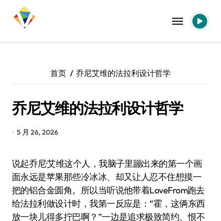
跳
转
到
内
容
首页
乔尼艾维的法拉利设计哲学
乔尼艾维的法拉利设计哲学
5 月 26, 2026
说起乔尼·艾维这个人，我脑子里蹦出来的第一个画
面永远是苹果那些冷冰冰、却又让人忍不住想摸一
把的铝合金圆角。所以当听说他带着LoveFrom跑去
给法拉利做设计时，我第一反应是：“霍，这俩东西
放一块儿得多拧巴啊？”一边是追求极致简约、恨不