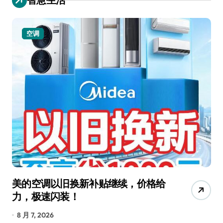
空调
美的空调以旧换新补贴继续，价格给
追
力，极速闪装！
4
长
8 月 7, 2026
8