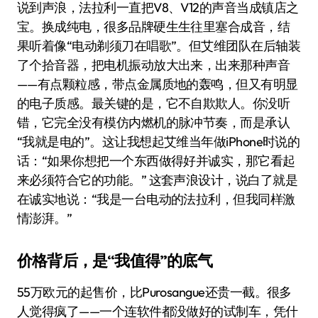
说到声浪，法拉利一直把V8、V12的声音当成镇店之
宝。换成纯电，很多品牌硬生生往里塞合成音，结
果听着像“电动剃须刀在唱歌”。但艾维团队在后轴装
了个拾音器，把电机振动放大出来，出来那种声音
——有点颗粒感，带点金属质地的轰鸣，但又有明显
的电子质感。最关键的是，它不自欺欺人。你没听
错，它完全没有模仿内燃机的脉冲节奏，而是承认
“我就是电的”。这让我想起艾维当年做iPhone时说的
话：“如果你想把一个东西做得好并诚实，那它看起
来必须符合它的功能。” 这套声浪设计，说白了就是
在诚实地说：“我是一台电动的法拉利，但我同样激
情澎湃。”
价格背后，是“我值得”的底气
55万欧元的起售价，比Purosangue还贵一截。很多
人觉得疯了——一个连软件都没做好的试制车，凭什