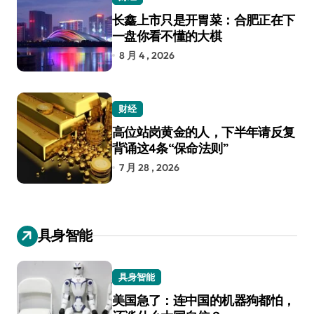
长鑫上市只是开胃菜：合肥正在下
一盘你看不懂的大棋
8 月 4 , 2026
财经
高位站岗黄金的人，下半年请反复
背诵这4条“保命法则”
7 月 28 , 2026
具身智能
具身智能
美国急了：连中国的机器狗都怕，