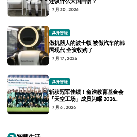
还谈什么大国自信？
7 月 30 , 2026
具身智能
做机器人的波士顿 被做汽车的韩
国现代 全资收购了
7 月 17 , 2026
具身智能
斩获冠军佳绩！俞浩教育基金会
「天空工场」成员闪耀 2026
RoboCup 机器人世界杯
7 月 6 , 2026
智慧生活