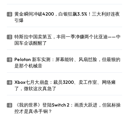
黄金瞬间冲破4200，白银狂飙3.5%！三大利好连夜
引爆
特斯拉中国卖第五，丰田一季净赚两个比亚迪——中
国车企该醒醒了
Peloton 新车实测：屏幕能转、风扇怼脸，但最狠的
是那个机械音
Xbox七月大崩盘：裁员3200、卖工作室、网络瘫
了，微软这次真急了
《我的世界》登陆Switch 2：画质大跃进，但鼠标操
控才是真·杀手锏？