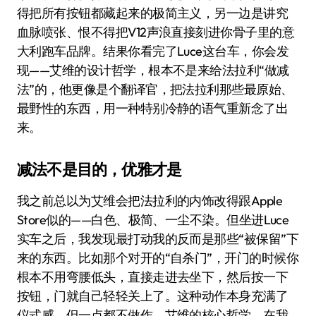
得把所有按钮都藏起来的极简主义，另一边是讲究
血脉喷张、恨不得把V12声浪直接刻进你骨子里的意
大利跑车品牌。结果你看完了Luce这台车，你会发
现——艾维的设计哲学，根本不是来给法拉利“做减
法”的，他更像是个翻译官，把法拉利那些最原始、
最野性的东西，用一种特别冷静的语气重新念了出
来。
减法不是目的，优雅才是
我之前总以为艾维会把法拉利的内饰改得跟Apple
Store似的——白色、极简、一尘不染。但坐进Luce
实车之后，我发现最打动我的反而是那些“被保留”下
来的东西。比如那个对开的“自杀门”，开门的时候你
根本不用弯腰低头，直接走进去坐下，然后按一下
按钮，门就自己轻轻关上了。这种动作本身充满了
仪式感，但一点都不做作。艾维的核心哲学，在我