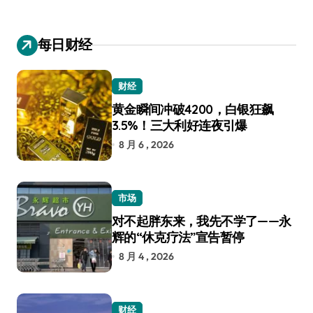
每日财经
财经
黄金瞬间冲破4200，白银狂飙
3.5%！三大利好连夜引爆
8 月 6 , 2026
市场
对不起胖东来，我先不学了——永
辉的“休克疗法”宣告暂停
8 月 4 , 2026
财经