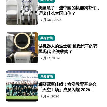
美国急了：连中国的机器狗都怕，
还谈什么大国自信？
7 月 30 , 2026
具身智能
做机器人的波士顿 被做汽车的韩
国现代 全资收购了
7 月 17 , 2026
具身智能
斩获冠军佳绩！俞浩教育基金会
「天空工场」成员闪耀 2026
RoboCup 机器人世界杯
7 月 6 , 2026