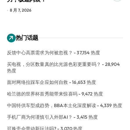
长
8 月 7, 2026
8
热门话题
反馈中心高票需求为何被忽视？
- 37,154 热度
买电视，分区数量真的比光源色彩更重要吗？
- 28,904
热度
面对网络拉踩车企应如何自救
- 16,653 热度
哈兰德的世界杯首秀能带来惊喜吗
- 9,472 热度
中国特供车型成趋势，BBA本土化深度解读
- 4,339 热度
手机厂商为何谨慎引入外部AI？
- 3,415 热度
可换壳会带动新玩法吗?
- 3,070 热度