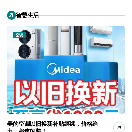
智慧生活
空调
美的空调以旧换新补贴继续，价格给
追
力，极速闪装！
4