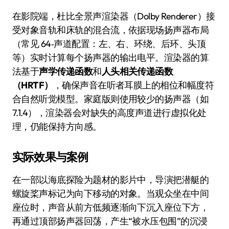
在影院端，杜比全景声渲染器（Dolby Renderer）接
受对象音轨和床轨的混合流，依据现场扬声器布局
（常见 64‑声道配置：左、右、环绕、后环、头顶
等）实时计算每个扬声器的输出电平。渲染器的算
法基于
声学传递函数
和
人头相关传递函数
（HRTF）
，确保声音在听者耳膜上的相位和幅度符
合自然听觉模型。家庭版则使用较少的扬声器（如
7.1.4），渲染器会对缺失的高度声道进行虚拟化处
理，仍能保持方向感。
实际效果与案例
在一部以海底探险为题材的影片中，导演把潜艇的
螺旋桨声标记为向下移动的对象。当观众坐在中间
座位时，声音从前方低频逐渐向下沉入座位下方，
再通过顶部扬声器回荡，产生“被水压包围”的沉浸