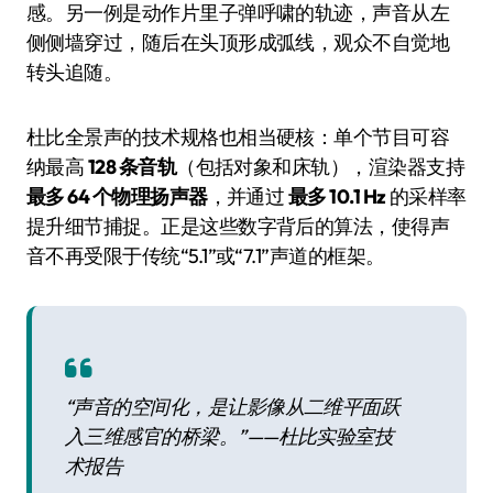
感。另一例是动作片里子弹呼啸的轨迹，声音从左
侧侧墙穿过，随后在头顶形成弧线，观众不自觉地
转头追随。
杜比全景声的技术规格也相当硬核：单个节目可容
纳最高
128 条音轨
（包括对象和床轨），渲染器支持
最多 64 个物理扬声器
，并通过
最多 10.1 Hz
的采样率
提升细节捕捉。正是这些数字背后的算法，使得声
音不再受限于传统“5.1”或“7.1”声道的框架。
“声音的空间化，是让影像从二维平面跃
入三维感官的桥梁。”——杜比实验室技
术报告