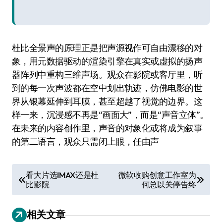
杜比全景声的原理正是把声源视作可自由漂移的对
象，用元数据驱动的渲染引擎在真实或虚拟的扬声
器阵列中重构三维声场。观众在影院或客厅里，听
到的每一次声波都在空中划出轨迹，仿佛电影的世
界从银幕延伸到耳膜，甚至超越了视觉的边界。这
样一来，沉浸感不再是“画面大”，而是“声音立体”。
在未来的内容创作里，声音的对象化或将成为叙事
的第二语言，观众只需闭上眼，任由声
文
看大片选IMAX还是杜
微软收购创意工作室为
比影院
何总以关停告终
章
导
相关文章
航