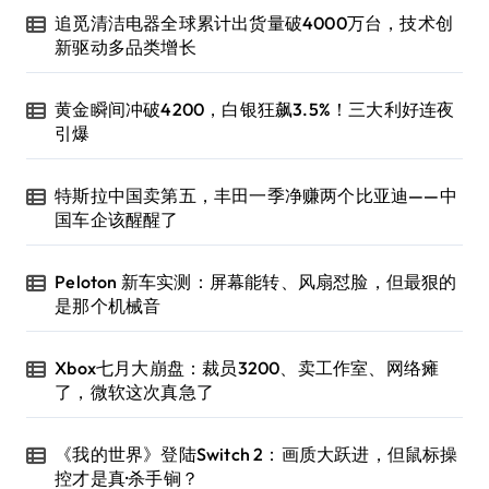
追觅清洁电器全球累计出货量破4000万台，技术创
新驱动多品类增长
黄金瞬间冲破4200，白银狂飙3.5%！三大利好连夜
引爆
特斯拉中国卖第五，丰田一季净赚两个比亚迪——中
国车企该醒醒了
Peloton 新车实测：屏幕能转、风扇怼脸，但最狠的
是那个机械音
Xbox七月大崩盘：裁员3200、卖工作室、网络瘫
了，微软这次真急了
《我的世界》登陆Switch 2：画质大跃进，但鼠标操
控才是真·杀手锏？