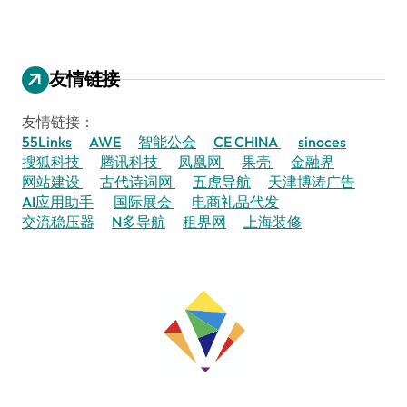
友情链接
友情链接：
55Links
AWE
智能公会
CE CHINA
sinoces
搜狐科技
腾讯科技
凤凰网
果壳
金融界
网站建设
古代诗词网
五虎导航
天津博涛广告
AI应用助手
国际展会
电商礼品代发
交流稳压器
N多导航
租界网
上海装修