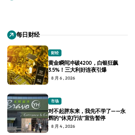
每日财经
财经
黄金瞬间冲破4200，白银狂飙
3.5%！三大利好连夜引爆
8 月 6 , 2026
市场
对不起胖东来，我先不学了——永
辉的“休克疗法”宣告暂停
8 月 4 , 2026