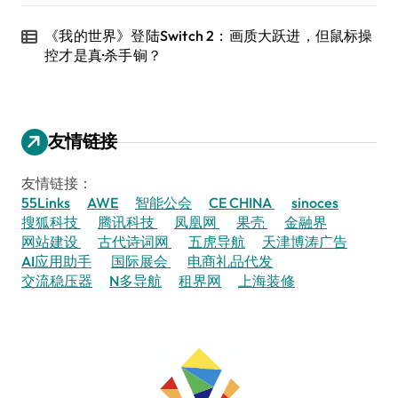
《我的世界》登陆Switch 2：画质大跃进，但鼠标操
控才是真·杀手锏？
友情链接
友情链接：
55Links
AWE
智能公会
CE CHINA
sinoces
搜狐科技
腾讯科技
凤凰网
果壳
金融界
网站建设
古代诗词网
五虎导航
天津博涛广告
AI应用助手
国际展会
电商礼品代发
交流稳压器
N多导航
租界网
上海装修