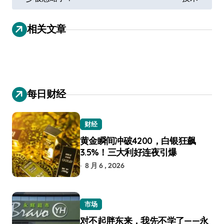
章
导
相关文章
航
每日财经
财经
黄金瞬间冲破4200，白银狂飙
3.5%！三大利好连夜引爆
8 月 6 , 2026
市场
对不起胖东来，我先不学了——永