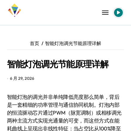
跳
转
到
内
容
首页
智能灯泡调光节能原理详解
智能灯泡调光节能原理详解
6 月 29, 2026
智能灯泡的调光并非单纯降低亮度那么简单，背后
是一套精细的功率管理与通信协同机制。灯泡内部
的恒流驱动芯片通过PWM（脉宽调制）或相移调光
两种主流方式实现光通量的可变，而这些方式在能
耗曲线上呈现出非线性特征：当占空比从100%降至