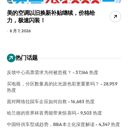
美的空调以旧换新补贴继续，价格给
追
力，极速闪装！
4
长
8 月 7, 2026
8
热门话题
反馈中心高票需求为何被忽视？
- 37,166 热度
买电视，分区数量真的比光源色彩更重要吗？
- 28,959
热度
面对网络拉踩车企应如何自救
- 16,683 热度
哈兰德的世界杯首秀能带来惊喜吗
- 9,503 热度
中国特供车型成趋势，BBA本土化深度解读
- 4,347 热度