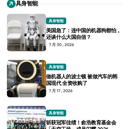
具身智能
具身智能
美国急了：连中国的机器狗都怕，
还谈什么大国自信？
7 月 30 , 2026
具身智能
做机器人的波士顿 被做汽车的韩
国现代 全资收购了
7 月 17 , 2026
具身智能
斩获冠军佳绩！俞浩教育基金会