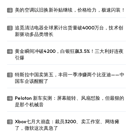
美的空调以旧换新补贴继续，价格给力，极速闪装！
追觅清洁电器全球累计出货量破4000万台，技术创
新驱动多品类增长
黄金瞬间冲破4200，白银狂飙3.5%！三大利好连夜
引爆
特斯拉中国卖第五，丰田一季净赚两个比亚迪——中
国车企该醒醒了
Peloton 新车实测：屏幕能转、风扇怼脸，但最狠的
是那个机械音
Xbox七月大崩盘：裁员3200、卖工作室、网络瘫
了，微软这次真急了