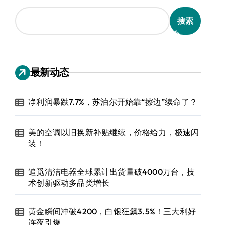
搜索
最新动态
净利润暴跌7.7%，苏泊尔开始靠“擦边”续命了？
美的空调以旧换新补贴继续，价格给力，极速闪
装！
追觅清洁电器全球累计出货量破4000万台，技
术创新驱动多品类增长
黄金瞬间冲破4200，白银狂飙3.5%！三大利好
连夜引爆