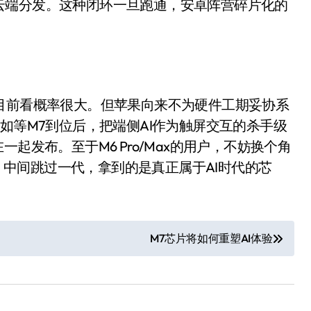
云端分发。这种闭环一旦跑通，安卓阵营碎片化的
跳票？目前看概率很大。但苹果向来不为硬件工期妥协系
如等M7到位后，把端侧AI作为触屏交互的杀手级
起发布。至于M6 Pro/Max的用户，不妨换个角
ltra，中间跳过一代，拿到的是真正属于AI时代的芯
小家电
M7芯片将如何重塑AI体验