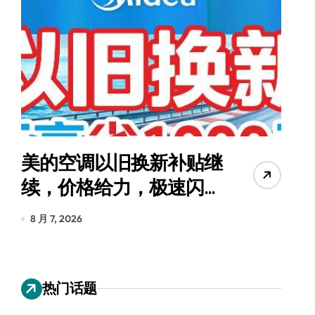
美的空调以旧换新补贴继
续，价格给力，极速闪
货
装！
8 月 7, 2026
8
热门话题