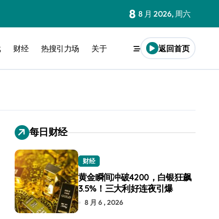
8
8 月 2026, 周六
戏
财经
热搜引力场
关于
返回首页
每日财经
财经
黄金瞬间冲破4200，白银狂飙
3.5%！三大利好连夜引爆
8 月 6 , 2026