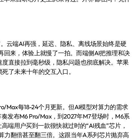
面儿——试驾雷克萨斯ES 500e
200亿的债
是不送主机，你领不领？
里”。云端AI再强，延迟、隐私、离线场景始终是硬
！老司机教你3招真·快充
器再回来，体验上就慢了一拍。而端侧AI把推理和决
主怒了：车内不是广告屏！
速度直接拉到毫秒级，隐私问题也彻底解决。苹果
错真的会后悔吗？
锁死了未来十年的交互入口。
TFS的终极对决
冰箱，你中招了吗？
测，值不值得冲？
Max每18-24个月更新。但AI模型对算力的需求
布M6 Pro/Max，到2027年M7登场时，M6系
Mini LED全球话语权
高端用户买到一款很快就过时的“AI残血”芯片，
“休克疗法”宣告暂停
）算力翻倍甚至翻三倍。这跟当年A系列芯片抛弃高