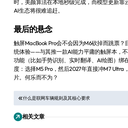
时，美颜算法在本地秒级完成，而模型更新靠
AI生态将很难追赶。
最后的悬念
触屏MacBook Pro会不会因为M6砍掉而
统体验——与其推一款AI能力平庸的触屏本，不
功能（比如手势识别、实时翻译、AI绘图）绑在一
度：选择M5 Pro，然后2027年直接冲M7 U
片。何乐而不为？
小家电
文
什么是联网车辆规则及其核心要求
章
相关文章
导