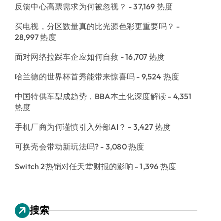
反馈中心高票需求为何被忽视？
- 37,169 热度
买电视，分区数量真的比光源色彩更重要吗？
-
28,997 热度
面对网络拉踩车企应如何自救
- 16,707 热度
哈兰德的世界杯首秀能带来惊喜吗
- 9,524 热度
中国特供车型成趋势，BBA本土化深度解读
- 4,351
热度
手机厂商为何谨慎引入外部AI？
- 3,427 热度
可换壳会带动新玩法吗?
- 3,080 热度
Switch 2热销对任天堂财报的影响
- 1,396 热度
搜索