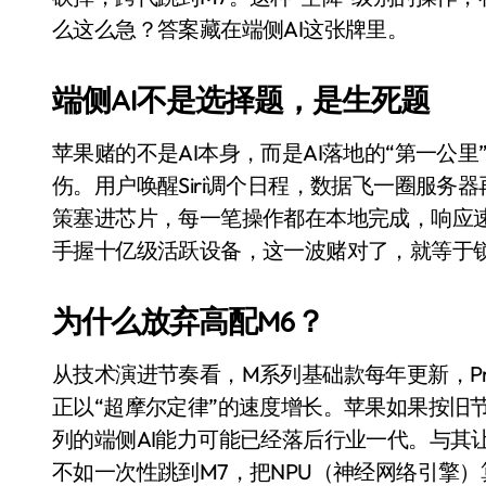
比Model 3便宜？不，比Model 3有
么这么急？答案藏在端侧AI这张牌里。
550亿美金！沙特把EA买了，但背了
端侧AI不是选择题，是生死题
Xbox 25岁生日送壁纸送徽章，就
苹果赌的不是AI本身，而是AI落地的“第一公
别再用汽车USB给MacBook充电了
伤。用户唤醒Siri调个日程，数据飞一圈服务
花钱买宝马，启动先看蜘蛛侠？”车
策塞进芯片，每一笔操作都在本地完成，响应
Windows 11家庭版和专业版，选
手握十亿级活跃设备，这一波赌对了，就等于
你的U盘格式对了吗？详解exFAT和N
为什么放弃高配M6？
维修店最怕的“作死”操作：把手机塞
轻到忽略不计 大疆Mini 2S内录实
从技术演进节奏看，M系列基础款每年更新，Pro/
正以“超摩尔定律”的速度增长。苹果如果按旧节奏发
从“卖电视”到“定规则”：海信拿下RGB-
列的端侧AI能力可能已经落后行业一代。与其让
对不起胖东来，我先不学了——永辉的
不如一次性跳到M7，把NPU（神经网络引擎