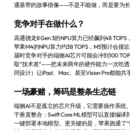
国际首次！中国钙钛矿探测器太空“
通基带的故事很像——不是不能做，而是要为
小米涨价！K90跳上3099，小米17标
竞争对手在做什么？
长鑫上市只是开胃菜：合肥正在下一
高通骁龙8 Gen 3的NPU算力已经飙到48 TOPS
耳机低音像白开水？90%的人第一步
苹果M4的NPU算力约38 TOPS，M5预计会接近
复古玩家狂喜：Anbernic第三次复刻
届时竞争对手的端侧AI芯片可能会冲到100 T
Xbox 360 游戏终于要登 PC，光
取“技术差”——把未来两年的硬件能力一次吃透，再
同设计）让iPad、Mac、甚至Vision Pro都能
AirTag 新版到底香不香？一篇帮你
净利润暴跌7.7%，苏泊尔开始靠“擦
一场豪赌，筹码是整条生态链
端侧AI不是孤立的芯片升级，它需要操作系统
于垂直整合：Swift Core ML模型可以直接编译到
一键部署本地模型。更关键的是，苹果跑通了“