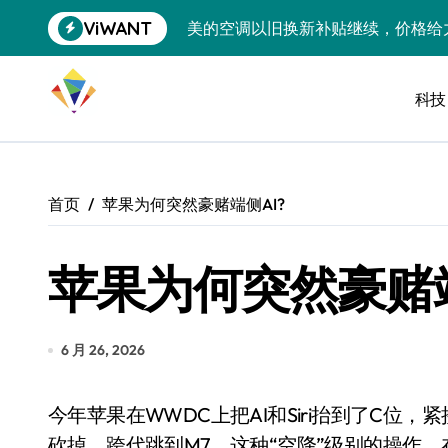
跳
ViWANT
美的空调以旧换新补贴继续，价格给
转
到
追觅清洁电器全球累计出货量破400
内
容
科技
黄金瞬间冲破4200，白银狂飙3.5
特斯拉中国卖第五，丰田一季净赚两
Peloton 新车实测：屏幕能转、
首页
苹果为何突然豪赌端侧AI?
Xbox七月大崩盘：裁员3200、
苹果为何突然豪赌端
《我的世界》登陆Switch 2：画质
谷歌DeepMind创始人辞去CEO，但
全球最小U盘，容量却碾压iPhone 
6 月 26, 2026
400层堆叠、性能翻倍 三星把最新存
今年苹果在WWDC上把AI和Siri抬到了C位，紧接着芯片路线图的剧变就来了——M6 Pro/Max直接
召回X9、合作大众遇冷、高端梦碎：
砍掉，跨代跳到M7。这种“空降”级别的操作