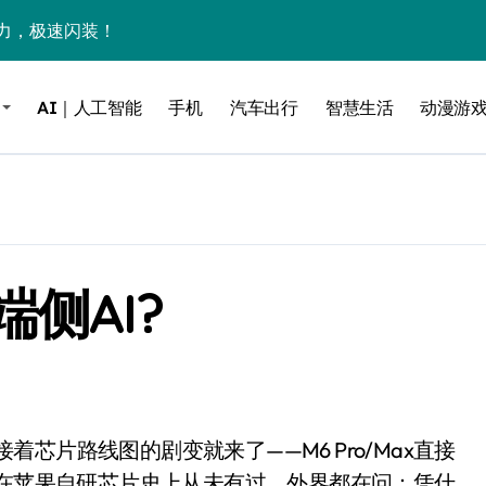
力，极速闪装！
0万台，技术创新驱动多品类增长
AI｜人工智能
手机
汽车出行
智慧生活
动漫游
%！三大利好连夜引爆
个比亚迪——中国车企该醒醒了
风扇怼脸，但最狠的是那个机械音
卖工作室、网络瘫了，微软这次真急了
侧AI?
大跃进，但鼠标操控才是真·杀手锏？
继续“垂帘听政”？
17顶配？闪迪这波操作太狠了
储技术给了AI
小鹏的“多事之夏”
，在苹果自研芯片史上从未有过。外界都在问：凭什