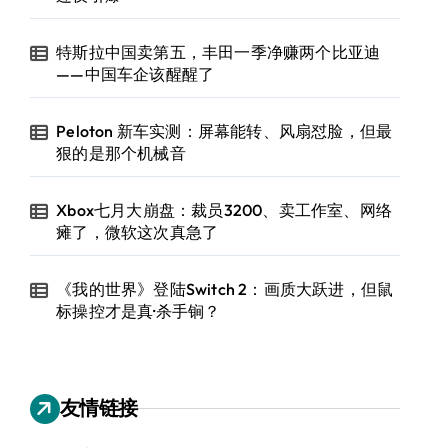
特斯拉中国卖第五，丰田一季净赚两个比亚迪
——中国车企该醒醒了
Peloton 新车实测：屏幕能转、风扇怼脸，但最
狠的是那个机械音
Xbox七月大崩盘：裁员3200、卖工作室、网络
瘫了，微软这次真急了
《我的世界》登陆Switch 2：画质大跃进，但鼠
标操控才是真·杀手锏？
友情链接