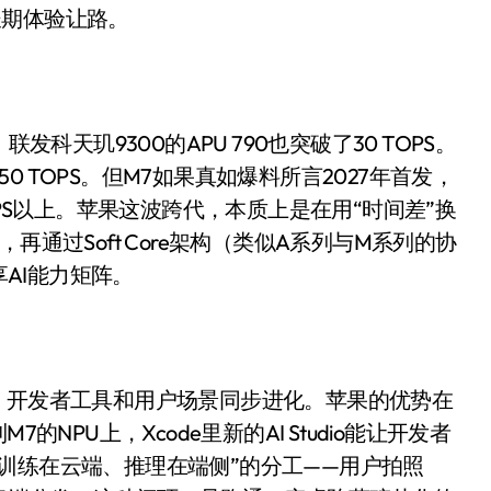
开箱”，一边探测射线一边光伏发电
长期体验让路。
准版逼近4800
盘你看不懂的大棋
，联发科天玑9300的APU 790也突破了30 TOPS。
就做错了
50 TOPS。但M7如果真如爆料所言2027年首发，
GBA SP，情怀拉满
OPS以上。苹果这波跨代，本质上是在用“时间差”换
盘党也能“以盘换数”了？
通过Soft Core架构（类似A系列与M系列的协
共享AI能力矩阵。
避坑+种草
边”续命了？
、开发者工具和用户场景同步进化。苹果的优势在
M7的NPU上，Xcode里新的AI Studio能让开发者
训练在云端、推理在端侧”的分工——用户拍照