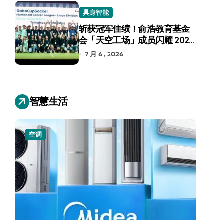
具身智能
斩获冠军佳绩！俞浩教育基金
会「天空工场」成员闪耀 2026
RoboCup 机器人世界杯
7 月 6 , 2026
智慧生活
空调