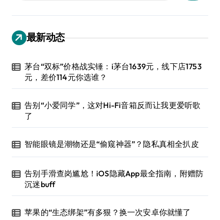
最新动态
茅台“双标”价格战实锤：i茅台1639元，线下店1753
元，差价114元你选谁？
告别“小爱同学”，这对Hi-Fi音箱反而让我更爱听歌
了
智能眼镜是潮物还是“偷窥神器”？隐私真相全扒皮
告别手滑查岗尴尬！iOS隐藏App最全指南，附赠防
沉迷buff
苹果的“生态绑架”有多狠？换一次安卓你就懂了