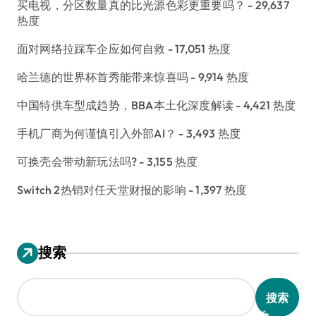
买电视，分区数量真的比光源色彩更重要吗？
- 29,637
热度
面对网络拉踩车企应如何自救
- 17,051 热度
哈兰德的世界杯首秀能带来惊喜吗
- 9,914 热度
中国特供车型成趋势，BBA本土化深度解读
- 4,421 热度
手机厂商为何谨慎引入外部AI？
- 3,493 热度
可换壳会带动新玩法吗?
- 3,155 热度
Switch 2热销对任天堂财报的影响
- 1,397 热度
搜索
搜索