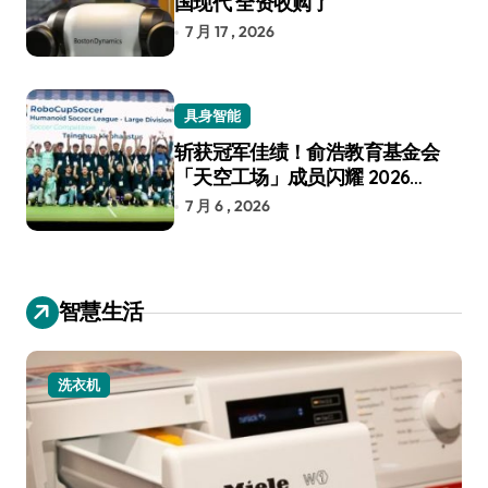
国现代 全资收购了
7 月 17 , 2026
具身智能
斩获冠军佳绩！俞浩教育基金会
「天空工场」成员闪耀 2026
RoboCup 机器人世界杯
7 月 6 , 2026
智慧生活
小家电