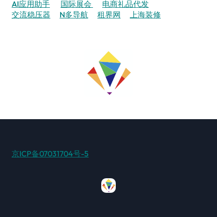
AI应用助手
国际展会
电商礼品代发
交流稳压器
N多导航
租界网
上海装修
京ICP备07031704号-5