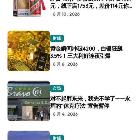
元，线下店1753元，差价114元你
选谁？
8 月 10 , 2026
财经
黄金瞬间冲破4200，白银狂飙
3.5%！三大利好连夜引爆
8 月 6 , 2026
市场
对不起胖东来，我先不学了——永
辉的“休克疗法”宣告暂停
8 月 4 , 2026
财经