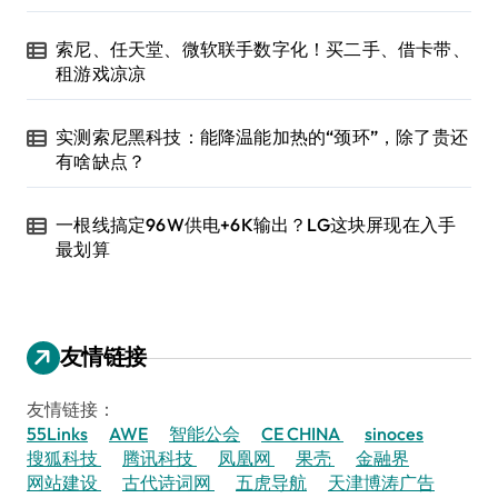
索尼、任天堂、微软联手数字化！买二手、借卡带、
租游戏凉凉
实测索尼黑科技：能降温能加热的“颈环”，除了贵还
有啥缺点？
一根线搞定96W供电+6K输出？LG这块屏现在入手
最划算
友情链接
友情链接：
55Links
AWE
智能公会
CE CHINA
sinoces
搜狐科技
腾讯科技
凤凰网
果壳
金融界
网站建设
古代诗词网
五虎导航
天津博涛广告