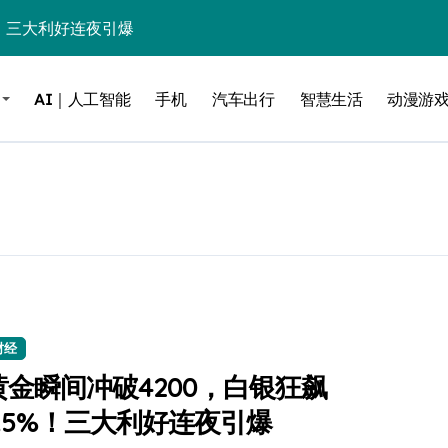
%！三大利好连夜引爆
个比亚迪——中国车企该醒醒了
AI｜人工智能
手机
汽车出行
智慧生活
动漫游
风扇怼脸，但最狠的是那个机械音
卖工作室、网络瘫了，微软这次真急了
大跃进，但鼠标操控才是真·杀手锏？
继续“垂帘听政”？
17顶配？闪迪这波操作太狠了
储技术给了AI
小鹏的“多事之夏”
财经
黄金瞬间冲破4200，白银狂飙
面儿——试驾雷克萨斯ES 500e
3.5%！三大利好连夜引爆
200亿的债