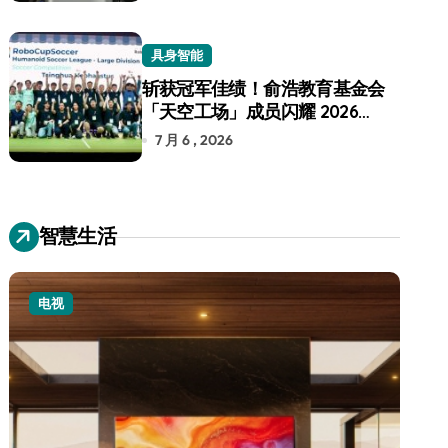
具身智能
斩获冠军佳绩！俞浩教育基金会
「天空工场」成员闪耀 2026
RoboCup 机器人世界杯
7 月 6 , 2026
智慧生活
电视