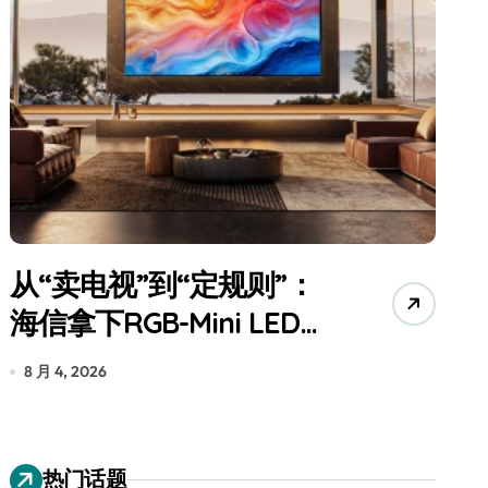
从“卖电视”到“定规则”：
海信拿下RGB-Mini LED全
球话语权
为
8 月 4, 2026
7
热门话题