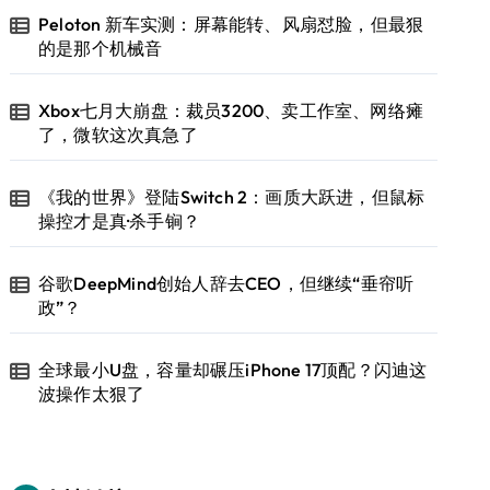
Peloton 新车实测：屏幕能转、风扇怼脸，但最狠
的是那个机械音
Xbox七月大崩盘：裁员3200、卖工作室、网络瘫
了，微软这次真急了
《我的世界》登陆Switch 2：画质大跃进，但鼠标
操控才是真·杀手锏？
谷歌DeepMind创始人辞去CEO，但继续“垂帘听
政”？
全球最小U盘，容量却碾压iPhone 17顶配？闪迪这
波操作太狠了