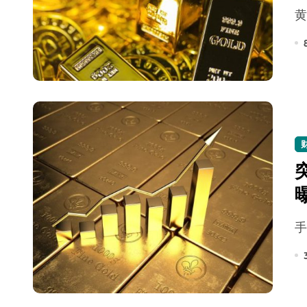
Xbox 25岁生日送壁纸送徽章，就
别再用汽车USB给MacBook充电了
花钱买宝马，启动先看蜘蛛侠？”车
Windows 11家庭版和专业版，选
你的U盘格式对了吗？详解exFAT和N
维修店最怕的“作死”操作：把手机塞
轻到忽略不计 大疆Mini 2S内录实
从“卖电视”到“定规则”：海信拿下RGB-
对不起胖东来，我先不学了——永辉的
国际首次！中国钙钛矿探测器太空“
小米涨价！K90跳上3099，小米17标