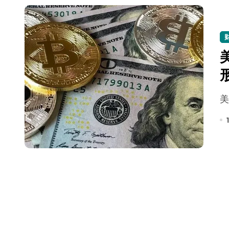
长鑫上市只是开胃菜：合肥正在下一
耳机低音像白开水？90%的人第一步
复古玩家狂喜：Anbernic第三次复刻
Xbox 360 游戏终于要登 PC，光
AirTag 新版到底香不香？一篇帮你
苹果三星偷偷在用的“无感切换”，索尼
Apple Watch 表盘还能这么玩？
追觅清洁电器全球累计出货量破400