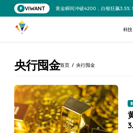
跳
ViWANT
黄金瞬间冲破4200，白银狂飙3.5
转
到
特斯拉中国卖第五，丰田一季净赚两
内
容
科技
Peloton 新车实测：屏幕能转、
Xbox七月大崩盘：裁员3200、
《我的世界》登陆Switch 2：画质
央行囤金
首页
央行囤金
谷歌DeepMind创始人辞去CEO，但
全球最小U盘，容量却碾压iPhone 
400层堆叠、性能翻倍 三星把最新存
召回X9、合作大众遇冷、高端梦碎：
比Model 3便宜？不，比Model 3有
550亿美金！沙特把EA买了，但背了