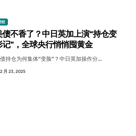
盘你看不懂的大棋
就做错了
财经
GBA SP，情怀拉满
美债不香了？中日英加上演“持仓变
盘党也能“以盘换数”了？
形记”，全球央行悄悄囤黄金
避坑+种草
美债持仓为何集体“变脸”？中日英加操作分…
Bose却学不会？一文讲透
12 月 23, 2025
保姆级教程，有手就会！
0万台，技术创新驱动多品类增长