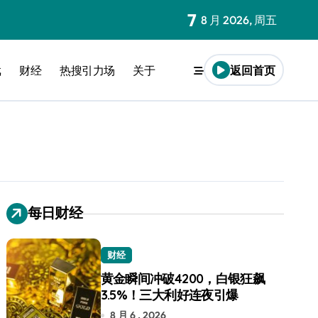
7
8 月 2026, 周五
戏
财经
热搜引力场
关于
返回首页
每日财经
财经
黄金瞬间冲破4200，白银狂飙
3.5%！三大利好连夜引爆
8 月 6 , 2026