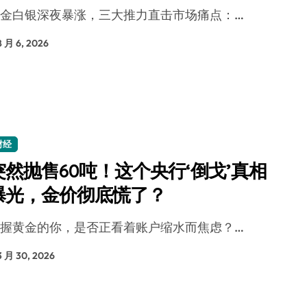
黄金白银深夜暴涨，三大推力直击市场痛点：…
是不送主机，你领不领？
！老司机教你3招真·快充
8 月 6, 2026
主怒了：车内不是广告屏！
错真的会后悔吗？
TFS的终极对决
财经
冰箱，你中招了吗？
突然抛售60吨！这个央行‘倒戈’真相
测，值不值得冲？
曝光，金价彻底慌了？
Mini LED全球话语权
手握黄金的你，是否正看着账户缩水而焦虑？…
“休克疗法”宣告暂停
3 月 30, 2026
开箱”，一边探测射线一边光伏发电
准版逼近4800