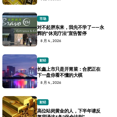
市场
对不起胖东来，我先不学了——永
辉的“休克疗法”宣告暂停
8 月 4 , 2026
财经
长鑫上市只是开胃菜：合肥正在
下一盘你看不懂的大棋
8 月 4 , 2026
财经
高位站岗黄金的人，下半年请反
复背诵这4条“保命法则”