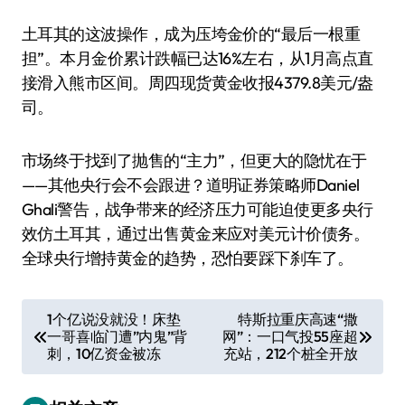
土耳其的这波操作，成为压垮金价的“最后一根重
担”。本月金价累计跌幅已达16%左右，从1月高点直
接滑入熊市区间。周四现货黄金收报4379.8美元/盎
司。
市场终于找到了抛售的“主力”，但更大的隐忧在于
——其他央行会不会跟进？道明证券策略师Daniel
Ghali警告，战争带来的经济压力可能迫使更多央行
效仿土耳其，通过出售黄金来应对美元计价债务。
全球央行增持黄金的趋势，恐怕要踩下刹车了。
文
1个亿说没就没！床垫
特斯拉重庆高速“撒
一哥喜临门遭”内鬼”背
网”：一口气投55座超
章
刺，10亿资金被冻
充站，212个桩全开放
导
航