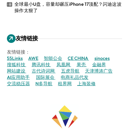
全球最小U盘，容量却碾压iPhone 17顶配？闪迪这波
操作太狠了
友情链接
友情链接：
55Links
AWE
智能公会
CE CHINA
sinoces
搜狐科技
腾讯科技
凤凰网
果壳
金融界
网站建设
古代诗词网
五虎导航
天津博涛广告
AI应用助手
国际展会
电商礼品代发
交流稳压器
N多导航
租界网
上海装修