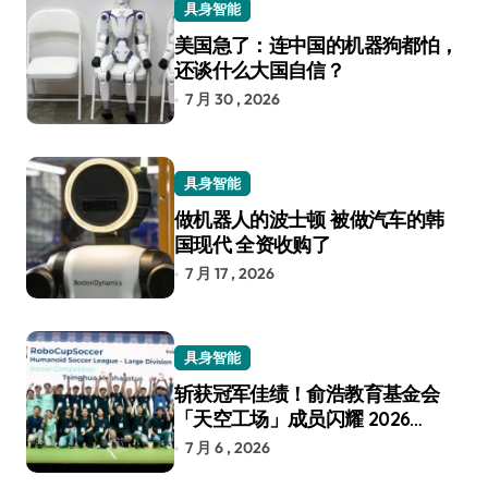
具身智能
美国急了：连中国的机器狗都怕，
还谈什么大国自信？
7 月 30 , 2026
具身智能
做机器人的波士顿 被做汽车的韩
国现代 全资收购了
7 月 17 , 2026
具身智能
斩获冠军佳绩！俞浩教育基金会
「天空工场」成员闪耀 2026
RoboCup 机器人世界杯
7 月 6 , 2026