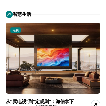
智慧生活
电视
从“卖电视”到“定规则”：海信拿下
追