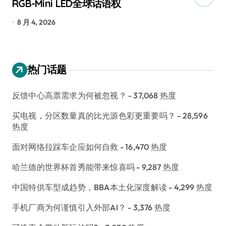
RGB-Mini LED全球话语权
已
8 月 4, 2026
7
热门话题
反馈中心高票需求为何被忽视？
- 37,068 热度
买电视，分区数量真的比光源色彩更重要吗？
- 28,596
热度
面对网络拉踩车企应如何自救
- 16,470 热度
哈兰德的世界杯首秀能带来惊喜吗
- 9,287 热度
中国特供车型成趋势，BBA本土化深度解读
- 4,299 热度
手机厂商为何谨慎引入外部AI？
- 3,376 热度