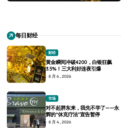
每日财经
财经
黄金瞬间冲破4200，白银狂飙
3.5%！三大利好连夜引爆
8 月 6 , 2026
市场
对不起胖东来，我先不学了——永
辉的“休克疗法”宣告暂停
8 月 4 , 2026