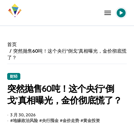
跳
转
到
内
容
首页
突然抛售60吨！这个央行‘倒戈’真相曝光，金价彻底慌
了？
财经
突然抛售60吨！这个央行‘倒
戈’真相曝光，金价彻底慌了？
3 月 30, 2026
#
地缘政治风险
#
央行囤金
#
金价走势
#
黄金投资