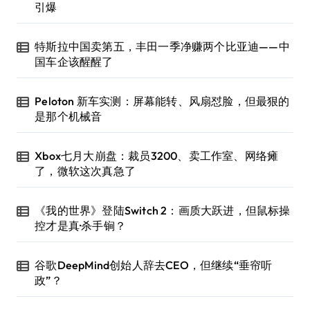
引爆
特斯拉中国卖第五，丰田一季净赚两个比亚迪——中
国车企该醒醒了
Peloton 新车实测：屏幕能转、风扇怼脸，但最狠的
是那个机械音
Xbox七月大崩盘：裁员3200、卖工作室、网络瘫
了，微软这次真急了
《我的世界》登陆Switch 2：画质大跃进，但鼠标操
控才是真·杀手锏？
谷歌DeepMind创始人辞去CEO，但继续“垂帘听
政”？