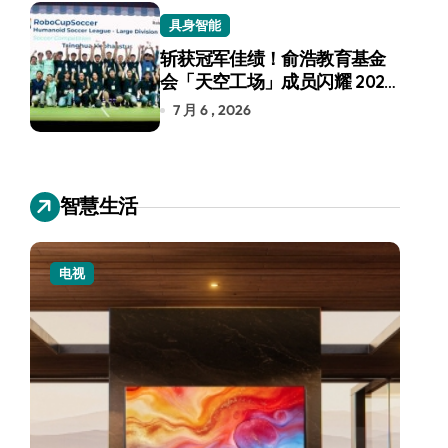
具身智能
斩获冠军佳绩！俞浩教育基金
会「天空工场」成员闪耀 2026
RoboCup 机器人世界杯
7 月 6 , 2026
智慧生活
电视