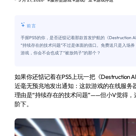
5 月 27, 2026
#
服务型游戏
#
游戏产业
#
游戏停运
Xbox 25岁生日送壁纸送徽章，就
别再用汽车USB给MacBook充电了
前言
花钱买宝马，启动先看蜘蛛侠？”车
手握PS5的你，是否还惦记着那款首发护航的《Destruction
Windows 11家庭版和专业版，选
“持续存在的技术问题”不过是体面的借口。免费送只是入场
游戏，你会不会也成了“被放鸽子”的那个？
你的U盘格式对了吗？详解exFAT和N
维修店最怕的“作死”操作：把手机塞
如果你还惦记着在PS5上玩一把《Destruction AllStars》的多人模式，那可以彻底死心了。索尼最
轻到忽略不计 大疆Mini 2S内录实
近毫无预兆地发出通知：这款游戏的在线服务
从“卖电视”到“定规则”：海信拿下RGB-
理由是“持续存在的技术问题”——但小V觉得
对不起胖东来，我先不学了——永辉的
阶下。
国际首次！中国钙钛矿探测器太空“
小米涨价！K90跳上3099，小米17标