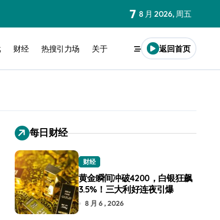
7
8 月 2026, 周五
戏
财经
热搜引力场
关于
返回首页
每日财经
财经
黄金瞬间冲破4200，白银狂飙
3.5%！三大利好连夜引爆
8 月 6 , 2026