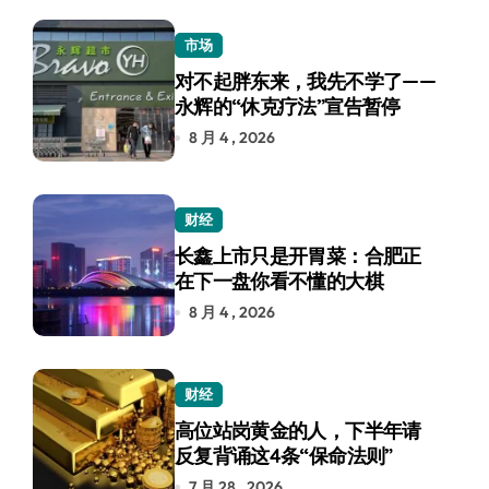
市场
对不起胖东来，我先不学了——
永辉的“休克疗法”宣告暂停
8 月 4 , 2026
财经
长鑫上市只是开胃菜：合肥正
在下一盘你看不懂的大棋
8 月 4 , 2026
财经
高位站岗黄金的人，下半年请
反复背诵这4条“保命法则”
7 月 28 , 2026