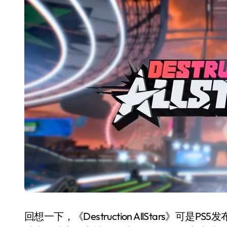
长鑫上市只是开胃菜：合肥正在下一
耳机低音像白开水？90%的人第一步
复古玩家狂喜：Anbernic第三次复刻
Xbox 360 游戏终于要登 PC，光
AirTag 新版到底香不香？一篇帮你
苹果三星偷偷在用的“无感切换”，索尼
Apple Watch 表盘还能这么玩？
追觅清洁电器全球累计出货量破400
回想一下，《Destruction AllStars