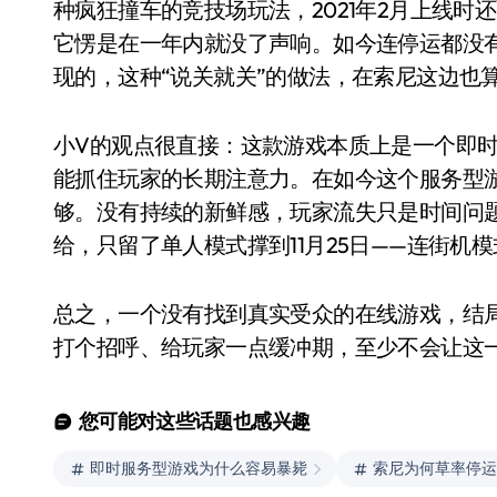
种疯狂撞车的竞技场玩法，2021年2月上线时还
它愣是在一年内就没了声响。如今连停运都没有
现的，这种“说关就关”的做法，在索尼这边也
小V的观点很直接：这款游戏本质上是一个即
能抓住玩家的长期注意力。在如今这个服务型游
够。没有持续的新鲜感，玩家流失只是时间问
给，只留了单人模式撑到11月25日——连街机
电视
总之，一个没有找到真实受众的在线游戏，结
打个招呼、给玩家一点缓冲期，至少不会让这
您可能对这些话题也感兴趣
即时服务型游戏为什么容易暴毙
索尼为何草率停运