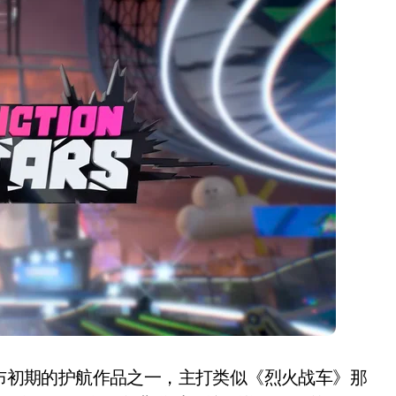
盘你看不懂的大棋
就做错了
GBA SP，情怀拉满
盘党也能“以盘换数”了？
避坑+种草
Bose却学不会？一文讲透
保姆级教程，有手就会！
0万台，技术创新驱动多品类增长
》可是PS5发布初期的护航作品之一，主打类似《烈火战车》那