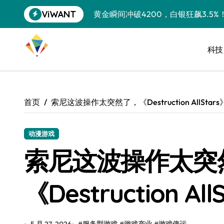
跳
ViWANT
黄金瞬间冲破4200，白银狂飙3.5
转
到
特斯拉中国卖第五，丰田一季净赚两
内
容
科技
Peloton 新车实测：屏幕能转、
Xbox七月大崩盘：裁员3200、
《我的世界》登陆Switch 2：画质
首页
索尼这波操作太突然了，《Destruction AllSta
谷歌DeepMind创始人辞去CEO，但
全球最小U盘，容量却碾压iPhone 
动漫游戏
索尼这波操作太突
400层堆叠、性能翻倍 三星把最新存
召回X9、合作大众遇冷、高端梦碎：
《Destruction A
比Model 3便宜？不，比Model 3有
550亿美金！沙特把EA买了，但背了