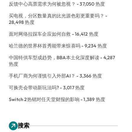
反馈中心高票需求为何被忽视？
- 37,050 热度
买电视，分区数量真的比光源色彩更重要吗？
-
28,498 热度
面对网络拉踩车企应如何自救
- 16,412 热度
哈兰德的世界杯首秀能带来惊喜吗
- 9,234 热度
中国特供车型成趋势，BBA本土化深度解读
- 4,287
热度
手机厂商为何谨慎引入外部AI？
- 3,366 热度
可换壳会带动新玩法吗?
- 3,017 热度
Switch 2热销对任天堂财报的影响
- 1,389 热度
搜索