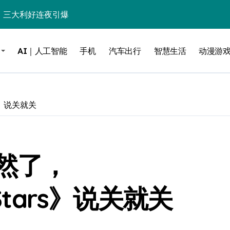
%！三大利好连夜引爆
个比亚迪——中国车企该醒醒了
AI｜人工智能
手机
汽车出行
智慧生活
动漫游
风扇怼脸，但最狠的是那个机械音
卖工作室、网络瘫了，微软这次真急了
大跃进，但鼠标操控才是真·杀手锏？
rs》说关就关
继续“垂帘听政”？
17顶配？闪迪这波操作太狠了
然了，
储技术给了AI
小鹏的“多事之夏”
llStars》说关就关
面儿——试驾雷克萨斯ES 500e
200亿的债