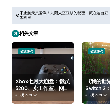
文
不止航天员爱喝！九阳太空豆浆的秘密，藏在这台豆
浆机里
章
导
相关文章
航
动漫游戏
动漫游戏
从电视一哥到声学霸主，
TCL用一套‘完整体系’砸
开了回音壁的顶级牌桌
7 月 27, 2026
Xbox七月大崩盘：裁员
《我的世
3200、卖工作室、网络
Switch
瘫了，微软这次真急了
进，但鼠标
8 月 6, 2026
8 月 6, 2026
杀手锏？