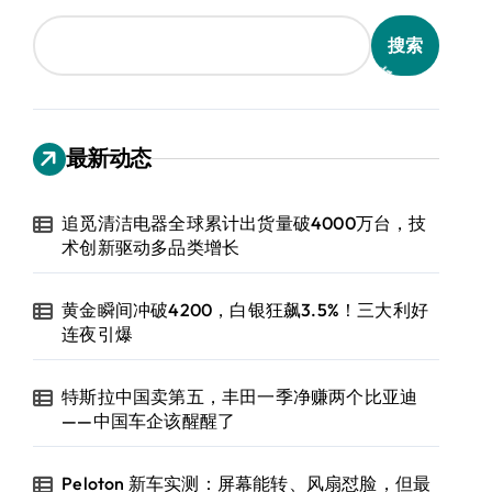
搜索
最新动态
追觅清洁电器全球累计出货量破4000万台，技
术创新驱动多品类增长
黄金瞬间冲破4200，白银狂飙3.5%！三大利好
连夜引爆
特斯拉中国卖第五，丰田一季净赚两个比亚迪
——中国车企该醒醒了
Peloton 新车实测：屏幕能转、风扇怼脸，但最