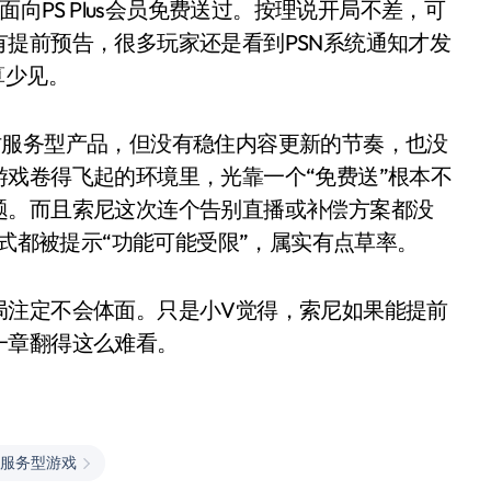
面向PS Plus会员免费送过。按理说开局不差，可
提前预告，很多玩家还是看到PSN系统通知才发
算少见。
时服务型产品，但没有稳住内容更新的节奏，也没
戏卷得飞起的环境里，光靠一个“免费送”根本不
题。而且索尼这次连个告别直播或补偿方案都没
模式都被提示“功能可能受限”，属实有点草率。
小家电
局注定不会体面。只是小V觉得，索尼如果能提前
一章翻得这么难看。
服务型游戏