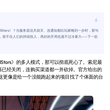
是不送主机，你领不领？
！老司机教你3招真·快充
主怒了：车内不是广告屏！
 AllStars》？当服务器说关就关、连通知都比玩家晚到一步时，那句
错真的会后悔吗？
券，留不住人们的持续投入，再好的开局也逃不过冷暴力——下一款
TFS的终极对决
冰箱，你中招了吗？
测，值不值得冲？
器已经关闭，连购买渠道都一并砍掉。官方给出的
Mini LED全球话语权
，这更像是给一个没能跑起来的项目找了个体面的台
“休克疗法”宣告暂停
开箱”，一边探测射线一边光伏发电
准版逼近4800