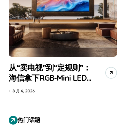
从“卖电视”到“定规则”：
海信拿下RGB-Mini LED
全球话语权
为
8 月 4, 2026
7
热门话题