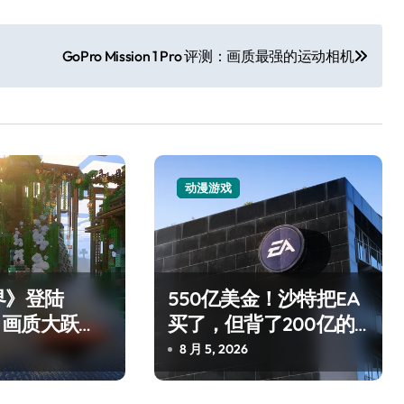
GoPro Mission 1 Pro 评测：画质最强的运动相机
动漫游戏
追觅清洁电器全球累计出
货量破4000万台，技术
创新驱动多品类增长
8 月 6, 2026
界》登陆
550亿美金！沙特把EA
 2：画质大跃
买了，但背了200亿的
操控才是真·
债
8 月 5, 2026