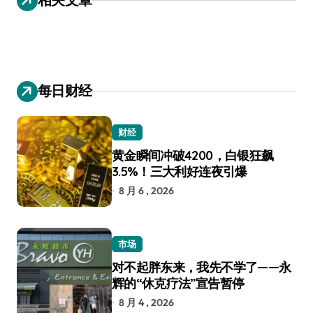
航
每日财经
财经
黄金瞬间冲破4200，白银狂飙
3.5%！三大利好连夜引爆
8 月 6 , 2026
市场
对不起胖东来，我先不学了——永
辉的“休克疗法”宣告暂停
8 月 4 , 2026