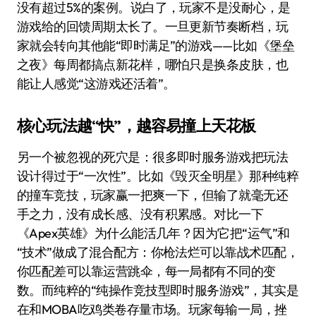
没有超过5%的案例。说白了，玩家不是没耐心，是
游戏给的回馈周期太长了。一旦更新节奏断档，玩
家就会转向其他能“即时满足”的游戏——比如《堡垒
之夜》每周都搞点新花样，哪怕只是换条皮肤，也
能让人感觉“这游戏还活着”。
核心玩法越“快”，越容易撞上天花板
另一个被忽视的死穴是：很多即时服务游戏把玩法
设计得过于“一次性”。比如《毁灭全明星》那种纯粹
的撞车竞技，玩家赢一把爽一下，但输了就毫无还
手之力，没有成长感、没有积累感。对比一下
《Apex英雄》为什么能活几年？因为它把“运气”和
“技术”做成了混合配方：你枪法烂可以靠战术匹配，
你匹配差可以靠运营跳伞，每一局都有不同的变
数。而纯粹的“纯操作竞技型即时服务游戏”，其实是
在和MOBA吃鸡类卷存量市场。玩家每输一局，挫