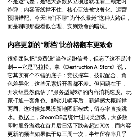
不是运气差，是绝大多数从立项起就埋着三颗定时
炸弹：内容管线撑不住、核心玩法被快餐化、运营
预期错配。今天咱们不聊“为什么暴毙”这种大路话，
而是聊聊那些看似合理、实则致命的暗坑。
内容更新的“断档”比价格翻车更致命
很多团队把“免费送”当作起跑信号，但忘了这不是冲
刺——它是马拉松。拿《Destruction AllStars》说，
它其实有个不错的底子：竞技撞车、技能配合、角
色差异化，这些元素拆开看都不差。但问题在于，
开发组显然低估了“服务型游戏”的内容消耗速度。玩
家打通一套角色、解锁几辆车后，新鲜感大概能撑
两周。这时候如果没新地图新模式，留存率直接跳
水。数据上，SteamDB曾统计过同类游戏，大多数
即时服务游戏在首月后日活下跌会超过70%，而内容
更新的频率如果低于每三周一次，半年留存率几乎