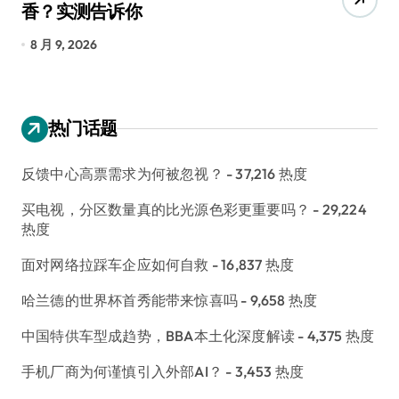
香？实测告诉你
低
8 月 9, 2026
8
热门话题
反馈中心高票需求为何被忽视？
- 37,216 热度
买电视，分区数量真的比光源色彩更重要吗？
- 29,224
热度
面对网络拉踩车企应如何自救
- 16,837 热度
哈兰德的世界杯首秀能带来惊喜吗
- 9,658 热度
中国特供车型成趋势，BBA本土化深度解读
- 4,375 热度
手机厂商为何谨慎引入外部AI？
- 3,453 热度