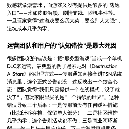
败感就像滚雪球，而游戏又没有提供足够多的“逃逸
入口”——比如皮肤解锁、剧情支线、随机事件等。
一旦玩家觉得“这游戏要么我太菜，要么别人太强”，
退坑成本几乎为零。
运营团队和用户的“认知错位”是最大死因
很多团队犯的错误是：把“服务型游戏”当成一个单机
DLC来运营。最典型的例子是索尼对《Destruction
AllStars》的处理方式——停服通知直接塞进PSN系统
消息里，连个正式公告都没。这反映出一个致命心
态：团队觉得“我们只是提供一个在线模式，没了就
没了”，但玩家眼里买的是“一个持续的世界”。这种
错位导致三个后果：一是停服前没有任何缓冲措施
（比如迁移存档、保留单人部分）；二是社区维护
几乎为零，连个告别活动都不做；三是商业闭环断
裂——你一旦失去用户信任，下一款游戏再推服务