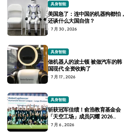
具身智能
美国急了：连中国的机器狗都怕，
还谈什么大国自信？
7 月 30 , 2026
具身智能
做机器人的波士顿 被做汽车的韩
国现代 全资收购了
7 月 17 , 2026
具身智能
斩获冠军佳绩！俞浩教育基金会
「天空工场」成员闪耀 2026
RoboCup 机器人世界杯
7 月 6 , 2026