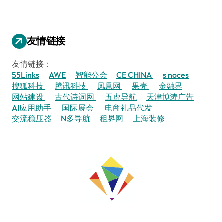
友情链接
友情链接：
55Links
AWE
智能公会
CE CHINA
sinoces
搜狐科技
腾讯科技
凤凰网
果壳
金融界
网站建设
古代诗词网
五虎导航
天津博涛广告
AI应用助手
国际展会
电商礼品代发
交流稳压器
N多导航
租界网
上海装修