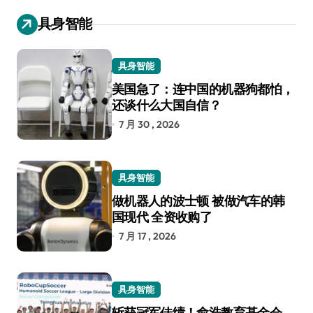
具身智能
具身智能
美国急了：连中国的机器狗都怕，
还谈什么大国自信？
7 月 30 , 2026
具身智能
做机器人的波士顿 被做汽车的韩
国现代 全资收购了
7 月 17 , 2026
具身智能
斩获冠军佳绩！俞浩教育基金会