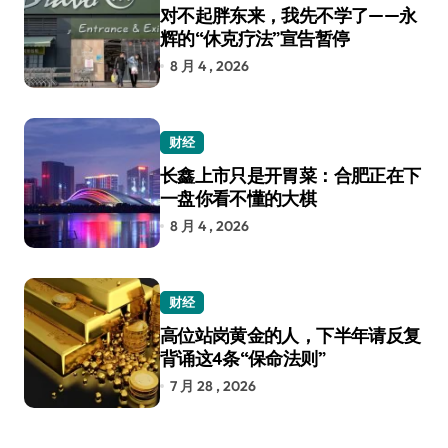
对不起胖东来，我先不学了——永
辉的“休克疗法”宣告暂停
8 月 4 , 2026
财经
长鑫上市只是开胃菜：合肥正在下
一盘你看不懂的大棋
8 月 4 , 2026
财经
高位站岗黄金的人，下半年请反复
背诵这4条“保命法则”
7 月 28 , 2026