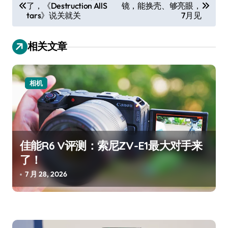
了，《Destruction AllS
镜，能换壳、够亮眼，
章
tars》说关就关
7月见
导
航
相关文章
相机
佳能R6 V评测：索尼ZV-E1最大对手来
了！
7 月 28, 2026