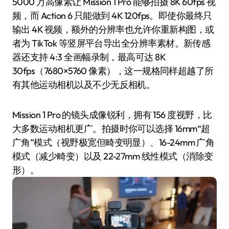
5000 万高像素让 Mission 1 Pro 能够拍摄 8K 60fps 视
频，而 Action 6 只能做到 4K 120fps。即使你最终只
输出 4K 视频，额外的分辨率也允许你重新构图，或
者为 TikTok 等竖屏平台导出全分辨率素材。新传感
器还支持 4:3 全画幅录制，最高可达 8K
30fps（7680×5760 像素），这一规格同样超越了所
有其他运动相机以及不少无反相机。
Mission 1 Pro 的镜头成像锐利，拥有 156 度视野，比
大多数运动相机更广。拍摄时你可以选择 16mm“超
广角”模式（视野极宽但畸变明显）、16-24mm 广角
模式（减少畸变）以及 22-27mm 线性模式（消除变
形）。