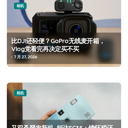
相机
比DJI还轻便？GoPro无线麦开箱，
Vlog党看完再决定买不买
7 月 27, 2026
相机