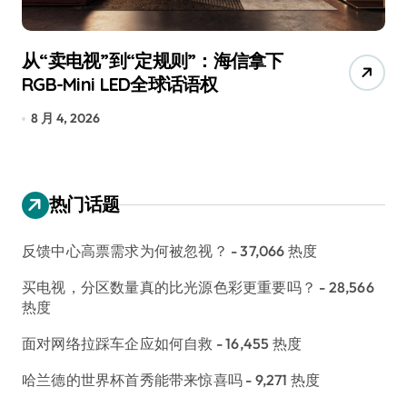
追觅、石头科技注意：你们的扫地机
月
已被美国认定为“战略武器”
还
7 月 30, 2026
7
热门话题
反馈中心高票需求为何被忽视？
- 37,066 热度
买电视，分区数量真的比光源色彩更重要吗？
- 28,566
热度
面对网络拉踩车企应如何自救
- 16,455 热度
哈兰德的世界杯首秀能带来惊喜吗
- 9,271 热度