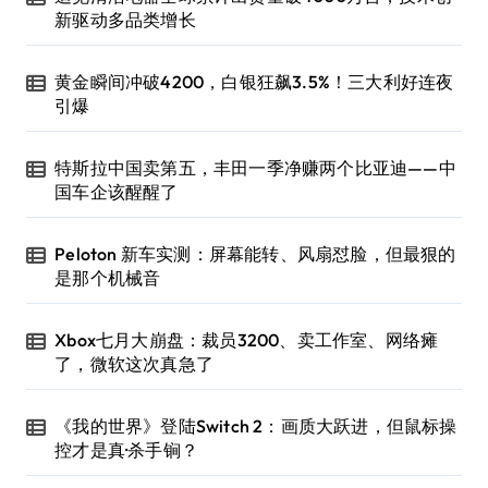
新驱动多品类增长
黄金瞬间冲破4200，白银狂飙3.5%！三大利好连夜
引爆
特斯拉中国卖第五，丰田一季净赚两个比亚迪——中
国车企该醒醒了
Peloton 新车实测：屏幕能转、风扇怼脸，但最狠的
是那个机械音
Xbox七月大崩盘：裁员3200、卖工作室、网络瘫
了，微软这次真急了
《我的世界》登陆Switch 2：画质大跃进，但鼠标操
控才是真·杀手锏？