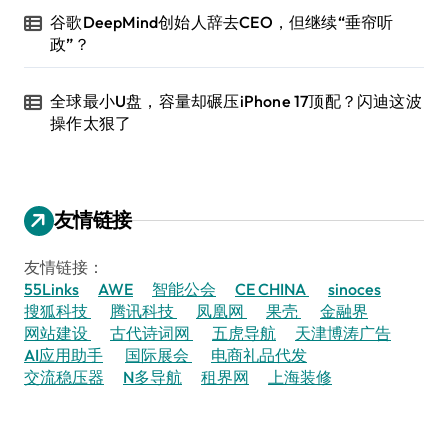
谷歌DeepMind创始人辞去CEO，但继续“垂帘听
政”？
全球最小U盘，容量却碾压iPhone 17顶配？闪迪这波
操作太狠了
友情链接
友情链接：
55Links
AWE
智能公会
CE CHINA
sinoces
搜狐科技
腾讯科技
凤凰网
果壳
金融界
网站建设
古代诗词网
五虎导航
天津博涛广告
AI应用助手
国际展会
电商礼品代发
交流稳压器
N多导航
租界网
上海装修