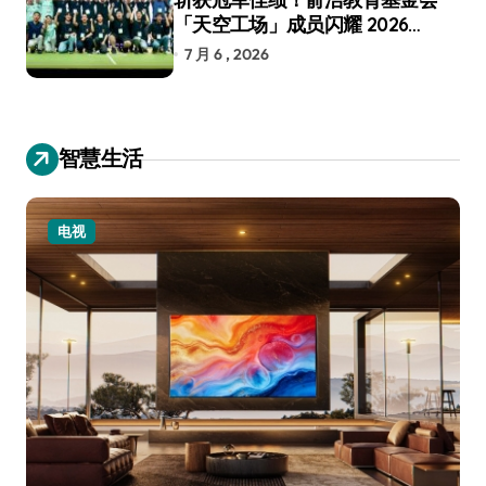
「天空工场」成员闪耀 2026
RoboCup 机器人世界杯
7 月 6 , 2026
智慧生活
小家电