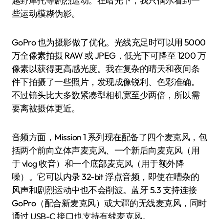
越野摩托等剧烈运动。在暗光下，我只偶尔看到一
些运动模糊伪影。
GoPro 也为摄影做了优化。光线充足时可以用 5000
万全像素拍摄 RAW 或 JPEG，低光下可降至 1200 万
像素以获得更高感光度。我在复杂的晴天和夜间条
件下拍摄了一些照片，发现成像锐利、色彩准确。
不过镜头比大多数紧凑型相机宽至少两倍，所以需
要离被摄体更近。
音频方面，Mission 1 系列现在配备了四个麦克风，包
括两个前向立体声麦克风、一个新后向麦克风（用
于 vlog 收音）和一个底部麦克风（用于额外降
噪）。它可以内录 32-bit 浮点音频，即使在嘈杂的
风声和剧烈运动中也不会削波。蓝牙 5.3 支持连接
GoPro（配合新麦克风）或大疆的无线麦克风，同时
通过 USB-C 接口也支持有线麦克风。