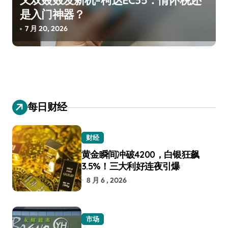
又双叒叕发新机–柯达EC35：情怀税还
是入门神器？
7 月 20, 2026
每日财经
财经
黄金瞬间冲破4200，白银狂飙
3.5%！三大利好连夜引爆
8 月 6 , 2026
市场