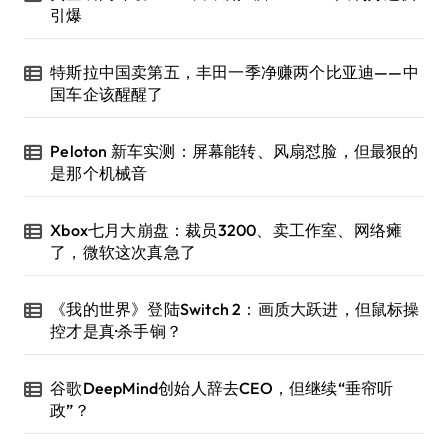
引爆
特斯拉中国卖第五，丰田一季净赚两个比亚迪——中
国车企该醒醒了
Peloton 新车实测：屏幕能转、风扇怼脸，但最狠的
是那个机械音
Xbox七月大崩盘：裁员3200、卖工作室、网络瘫
了，微软这次真急了
《我的世界》登陆Switch 2：画质大跃进，但鼠标操
控才是真·杀手锏？
谷歌DeepMind创始人辞去CEO，但继续“垂帘听
政”？