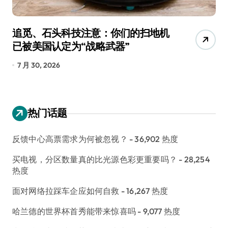
追觅、石头科技注意：你们的扫地机
月
已被美国认定为“战略武器”
还
7 月 30, 2026
7
热门话题
反馈中心高票需求为何被忽视？
- 36,902 热度
买电视，分区数量真的比光源色彩更重要吗？
- 28,254
热度
面对网络拉踩车企应如何自救
- 16,267 热度
哈兰德的世界杯首秀能带来惊喜吗
- 9,077 热度