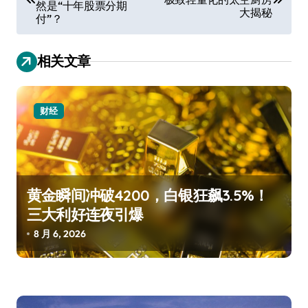
然是“十年股票分期
大揭秘
导
付”？
航
相关文章
财经
黄金瞬间冲破4200，白银狂飙3.5%！
三大利好连夜引爆
8 月 6, 2026