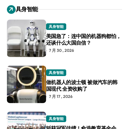
具身智能
具身智能
美国急了：连中国的机器狗都怕，
还谈什么大国自信？
7 月 30 , 2026
具身智能
做机器人的波士顿 被做汽车的韩
国现代 全资收购了
7 月 17 , 2026
具身智能
斩获冠军佳绩！俞浩教育基金会