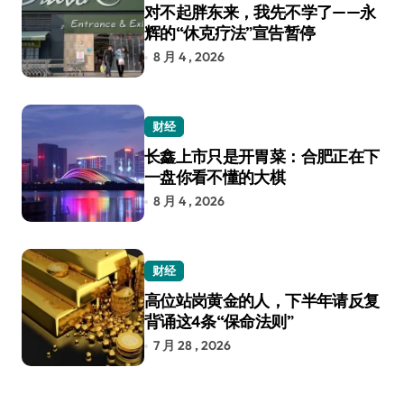
对不起胖东来，我先不学了——永
辉的“休克疗法”宣告暂停
8 月 4 , 2026
财经
长鑫上市只是开胃菜：合肥正在下
一盘你看不懂的大棋
8 月 4 , 2026
财经
高位站岗黄金的人，下半年请反复
背诵这4条“保命法则”
7 月 28 , 2026