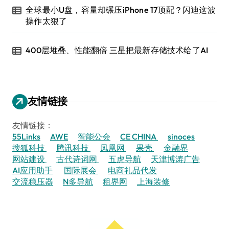
全球最小U盘，容量却碾压iPhone 17顶配？闪迪这波
操作太狠了
400层堆叠、性能翻倍 三星把最新存储技术给了AI
友情链接
友情链接：
55Links
AWE
智能公会
CE CHINA
sinoces
搜狐科技
腾讯科技
凤凰网
果壳
金融界
网站建设
古代诗词网
五虎导航
天津博涛广告
AI应用助手
国际展会
电商礼品代发
交流稳压器
N多导航
租界网
上海装修