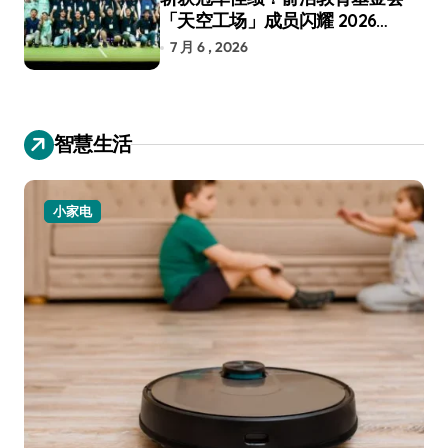
「天空工场」成员闪耀 2026
RoboCup 机器人世界杯
7 月 6 , 2026
智慧生活
小家电