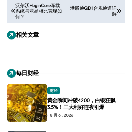
文
沃尔沃HuginCore车载
港股通QDII合规通道详
系统与竞品相比表现如
章
解
何？
导
航
相关文章
每日财经
财经
黄金瞬间冲破4200，白银狂飙
3.5%！三大利好连夜引爆
8 月 6 , 2026