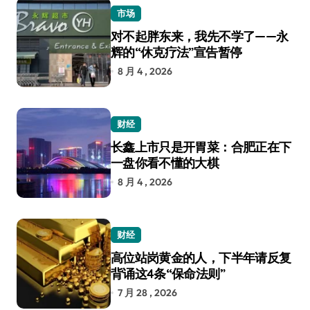
市场
对不起胖东来，我先不学了——永
辉的“休克疗法”宣告暂停
8 月 4 , 2026
财经
长鑫上市只是开胃菜：合肥正在下
一盘你看不懂的大棋
8 月 4 , 2026
财经
高位站岗黄金的人，下半年请反复
背诵这4条“保命法则”
7 月 28 , 2026