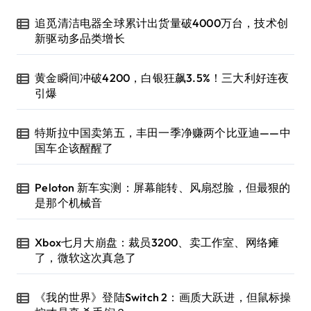
追觅清洁电器全球累计出货量破4000万台，技术创
新驱动多品类增长
黄金瞬间冲破4200，白银狂飙3.5%！三大利好连夜
引爆
特斯拉中国卖第五，丰田一季净赚两个比亚迪——中
国车企该醒醒了
Peloton 新车实测：屏幕能转、风扇怼脸，但最狠的
是那个机械音
Xbox七月大崩盘：裁员3200、卖工作室、网络瘫
了，微软这次真急了
《我的世界》登陆Switch 2：画质大跃进，但鼠标操