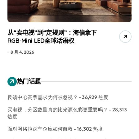
从“卖电视”到“定规则”：海信拿下
追
RGB-Mini LED全球话语权
已
8 月 4, 2026
7
热门话题
反馈中心高票需求为何被忽视？
- 36,929 热度
买电视，分区数量真的比光源色彩更重要吗？
- 28,313
热度
面对网络拉踩车企应如何自救
- 16,302 热度