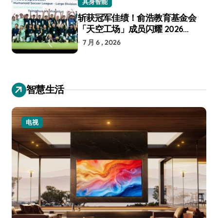
具身智能
斩获冠军佳绩！俞浩教育基金会
「天空工场」成员闪耀 2026
RoboCup 机器人世界杯
7 月 6 , 2026
智慧生活
电视