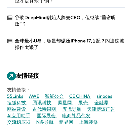
控才是真·杀手锏？
谷歌DeepMind创始人辞去CEO，但继续“垂帘听
政”？
全球最小U盘，容量却碾压iPhone 17顶配？闪迪这波
操作太狠了
友情链接
友情链接：
55Links
AWE
智能公会
CE CHINA
sinoces
搜狐科技
腾讯科技
凤凰网
果壳
金融界
网站建设
古代诗词网
五虎导航
天津博涛广告
AI应用助手
国际展会
电商礼品代发
交流稳压器
N多导航
租界网
上海装修