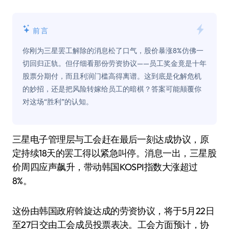
前言
你刚为三星罢工解除的消息松了口气，股价暴涨8%仿佛一
切回归正轨。但仔细看那份劳资协议——员工奖金竟是十年
股票分期付，而且利润门槛高得离谱。这到底是化解危机
的妙招，还是把风险转嫁给员工的暗棋？答案可能颠覆你
对这场“胜利”的认知。
三星电子管理层与工会赶在最后一刻达成协议，原
定持续18天的罢工得以紧急叫停。消息一出，三星股
价周四应声飙升，带动韩国KOSPI指数大涨超过
8%。
这份由韩国政府斡旋达成的劳资协议，将于5月22日
至27日交由工会成员投票表决。工会方面预计，协