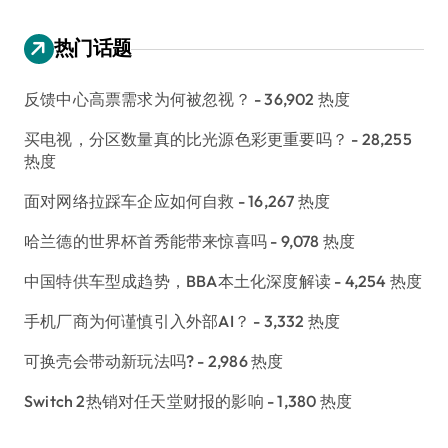
热门话题
反馈中心高票需求为何被忽视？
- 36,902 热度
买电视，分区数量真的比光源色彩更重要吗？
- 28,255
热度
面对网络拉踩车企应如何自救
- 16,267 热度
哈兰德的世界杯首秀能带来惊喜吗
- 9,078 热度
中国特供车型成趋势，BBA本土化深度解读
- 4,254 热度
手机厂商为何谨慎引入外部AI？
- 3,332 热度
可换壳会带动新玩法吗?
- 2,986 热度
Switch 2热销对任天堂财报的影响
- 1,380 热度