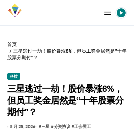
跳
转
到
内
容
首页
三星逃过一劫！股价暴涨8%，但员工奖金居然是“十年
股票分期付”？
科技
三星逃过一劫！股价暴涨8%，
但员工奖金居然是“十年股票分
期付”？
5 月 25, 2026
#
三星
#
劳资协议
#
工会罢工