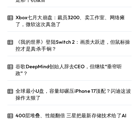
Xbox七月大崩盘：裁员3200、卖工作室、网络瘫
了，微软这次真急了
《我的世界》登陆Switch 2：画质大跃进，但鼠标操
控才是真·杀手锏？
谷歌DeepMind创始人辞去CEO，但继续“垂帘听
政”？
全球最小U盘，容量却碾压iPhone 17顶配？闪迪这波
操作太狠了
400层堆叠、性能翻倍 三星把最新存储技术给了AI