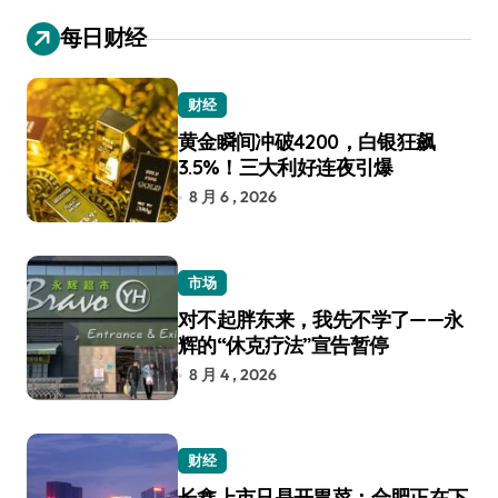
每日财经
财经
黄金瞬间冲破4200，白银狂飙
3.5%！三大利好连夜引爆
8 月 6 , 2026
市场
对不起胖东来，我先不学了——永
辉的“休克疗法”宣告暂停
8 月 4 , 2026
财经
长鑫上市只是开胃菜：合肥正在下