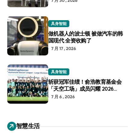
7 月 30 , 2026
具身智能
做机器人的波士顿 被做汽车的韩
国现代 全资收购了
7 月 17 , 2026
具身智能
斩获冠军佳绩！俞浩教育基金会
「天空工场」成员闪耀 2026
RoboCup 机器人世界杯
7 月 6 , 2026
智慧生活