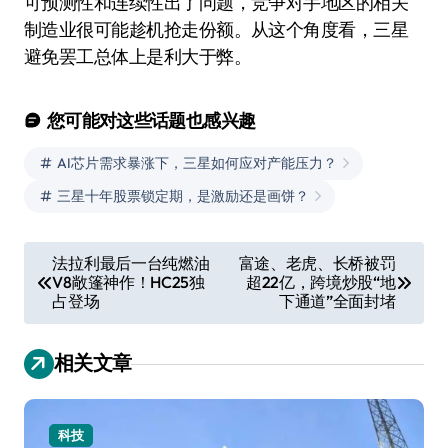
可预测性和连续性出了问题，竞争对手地区的相关
制造业很可能趁机抢走份额。从这个角度看，三星
避免罢工总体上是利大于弊。
您可能对这些话题也感兴趣
AI芯片需求暴涨下，三星如何应对产能压力？
三星十年股票锁定期，是激励还是画饼？
文
法拉利最后一台纯燃油
富途、老虎、长桥被罚
V8敞篷神作！HC25独
超22亿，跨境炒股“地
章
占登场
下通道”全面封堵
导
航
相关文章
科技