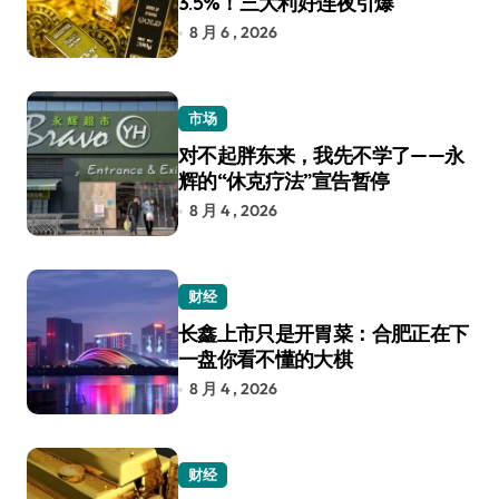
3.5%！三大利好连夜引爆
8 月 6 , 2026
市场
对不起胖东来，我先不学了——永
辉的“休克疗法”宣告暂停
8 月 4 , 2026
财经
长鑫上市只是开胃菜：合肥正在下
一盘你看不懂的大棋
8 月 4 , 2026
财经