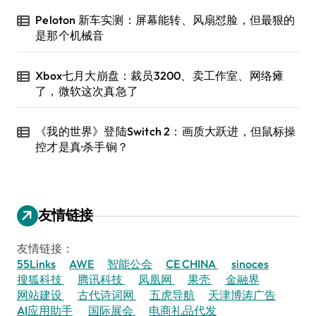
Peloton 新车实测：屏幕能转、风扇怼脸，但最狠的
是那个机械音
Xbox七月大崩盘：裁员3200、卖工作室、网络瘫
了，微软这次真急了
《我的世界》登陆Switch 2：画质大跃进，但鼠标操
控才是真·杀手锏？
友情链接
友情链接：
55Links
AWE
智能公会
CE CHINA
sinoces
搜狐科技
腾讯科技
凤凰网
果壳
金融界
网站建设
古代诗词网
五虎导航
天津博涛广告
AI应用助手
国际展会
电商礼品代发