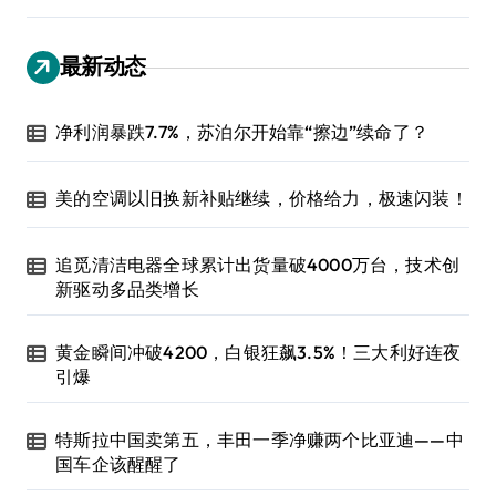
最新动态
净利润暴跌7.7%，苏泊尔开始靠“擦边”续命了？
美的空调以旧换新补贴继续，价格给力，极速闪装！
追觅清洁电器全球累计出货量破4000万台，技术创
新驱动多品类增长
黄金瞬间冲破4200，白银狂飙3.5%！三大利好连夜
引爆
特斯拉中国卖第五，丰田一季净赚两个比亚迪——中
国车企该醒醒了