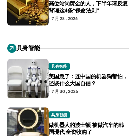
高位站岗黄金的人，下半年请反复
背诵这4条“保命法则”
7 月 28 , 2026
具身智能
具身智能
美国急了：连中国的机器狗都怕，
还谈什么大国自信？
7 月 30 , 2026
具身智能
做机器人的波士顿 被做汽车的韩
国现代 全资收购了