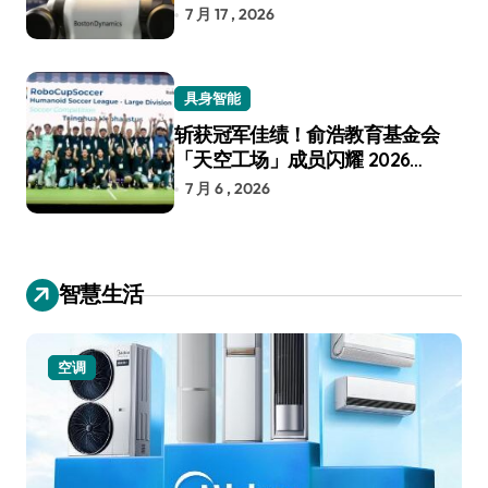
7 月 17 , 2026
具身智能
斩获冠军佳绩！俞浩教育基金会
「天空工场」成员闪耀 2026
RoboCup 机器人世界杯
7 月 6 , 2026
智慧生活
空调