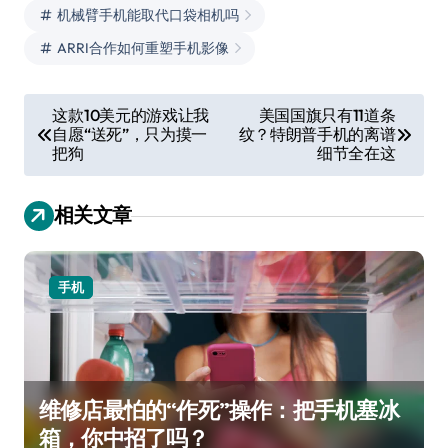
机械臂手机能取代口袋相机吗
ARRI合作如何重塑手机影像
文
这款10美元的游戏让我
美国国旗只有11道条
自愿“送死”，只为摸一
纹？特朗普手机的离谱
章
把狗
细节全在这
导
航
相关文章
手机
维修店最怕的“作死”操作：把手机塞冰
箱，你中招了吗？