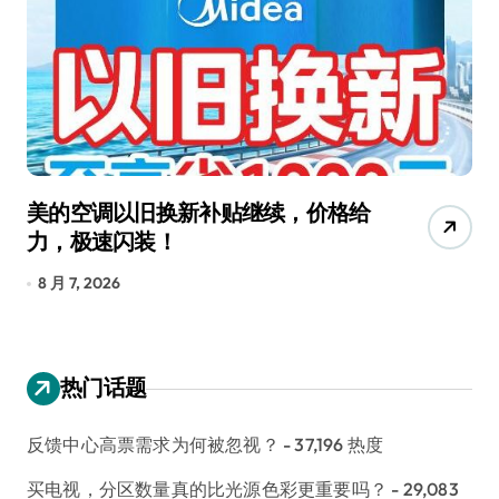
美的空调以旧换新补贴继续，价格给
追
力，极速闪装！
4
长
8 月 7, 2026
8
热门话题
反馈中心高票需求为何被忽视？
- 37,196 热度
买电视，分区数量真的比光源色彩更重要吗？
- 29,083