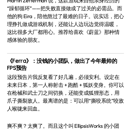
Martin Zetterman 说，这款游戏来自他亲身经历的
“躁郁循环”——把失败直接做成了过关的必需品。而
他的狗 Eira，陪他熬过了最难的日子。说实话，把心
理挣扎做成游戏机制，还能让人边玩边觉得温暖，
这比很多大厂都用心。推荐给喜欢《蔚蓝》那种情
感体验的朋友。
《Ferra》：没钱的小团队，做出了今年最帅的
FPS预告
这段预告片我反复看了好几遍，必须安利。设定在
未来日本，第一人称射击 + 跑酷 + 狐妖变身。你可以
在枪械和武士刀之间切换，还能变成狐狸形态，用
爪子撕裂敌人。最离谱的是：可以用“撕咬系统”咬敌
人喉咙来回血。
爽不爽？太爽了。而且这个叫 EllipsisWorks 的小团