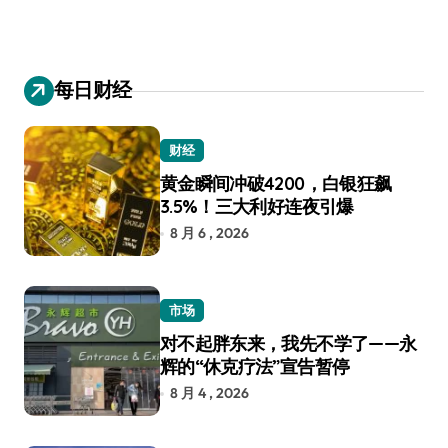
每日财经
财经
黄金瞬间冲破4200，白银狂飙
3.5%！三大利好连夜引爆
8 月 6 , 2026
市场
对不起胖东来，我先不学了——永
辉的“休克疗法”宣告暂停
8 月 4 , 2026