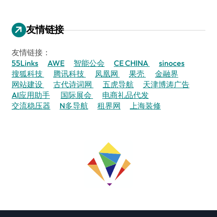
友情链接
友情链接：
55Links
AWE
智能公会
CE CHINA
sinoces
搜狐科技
腾讯科技
凤凰网
果壳
金融界
网站建设
古代诗词网
五虎导航
天津博涛广告
AI应用助手
国际展会
电商礼品代发
交流稳压器
N多导航
租界网
上海装修