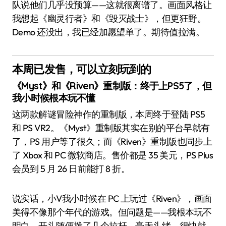
队说他们几乎没预算——这就很离谱了。画面风格让
我想起《幽灵行者》和《毁灭战士》，但更狂野。
Demo 还没出，我已经加愿望单了。期待值拉满。
本周已发售，可以立刻玩到的
《Myst》和《Riven》重制版：终于上PS5了，但
我小时候根本玩不懂
这两款解谜冒险神作的重制版，本周终于登陆 PS5
和 PS VR2。《Myst》重制版其实在别的平台早就有
了，PS 用户等了很久；而《Riven》重制版也同步上
了 Xbox 和 PC 微软商店。售价都是 35 美元，PS Plus
会员到 5 月 26 日前能打 8 折。
说实话，小V我小时候在 PC 上玩过《Riven》，画面
美得不像那个年代的游戏。但问题是——我根本玩不
明白。开头随便拨了几个拉杆，毫无头绪，很快就