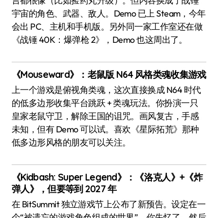
言都很像（比如捡药丸升级）。但内容换成了战锤
宇宙的角色、武器、敌人。Demo 已上 Steam，今年
会出 PC、主机和手机版。另外同一家工作室还在做
《战锤 40K：爆弹枪 2》，Demo 也这周出了。
《Mouseward》：老鼠版 N64 风格类魂收集游戏
上一个游戏是俯视角类魂，这次直接换成 N64 时代
的低多边形收集平台跳跃 + 类魂玩法。你扮演一只
皇家老鼠守卫，解除王国的诅咒。画风复古，手感
未知，但有 Demo 可以试。喜欢《星际拓荒》那种
低多边形风格的朋友可以关注。
《Kidbash: Super Legend》：《洛克人》+《炸
弹人》，但要等到 2027 年
在 BitSummit 独立游戏节上公布了新预告。设定在一
个“被遗忘的游戏角色组成的世界”，你失忆了，然后