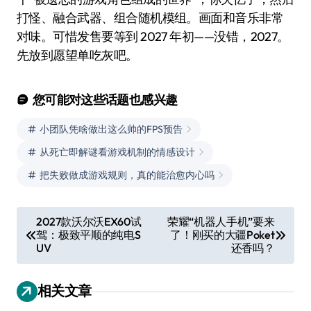
打怪、融合武器、组合随机模组。画面和音乐非常
对味。可惜发售要等到 2027 年初——没错，2027。
先放到愿望单吃灰吧。
您可能对这些话题也感兴趣
小团队凭啥做出这么帅的FPS预告
从死亡即解谜看游戏机制的情感设计
把失败做成游戏规则，真的能治愈内心吗
文
2027款沃尔沃EX60试
荣耀“机器人手机”要来
驾：极致平顺的纯电S
了！刚买的大疆Poket
章
UV
还香吗？
导
航
相关文章