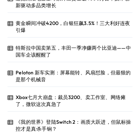
新驱动多品类增长
黄金瞬间冲破4200，白银狂飙3.5%！三大利好连夜
引爆
特斯拉中国卖第五，丰田一季净赚两个比亚迪——中
国车企该醒醒了
Peloton 新车实测：屏幕能转、风扇怼脸，但最狠的
是那个机械音
Xbox七月大崩盘：裁员3200、卖工作室、网络瘫
了，微软这次真急了
《我的世界》登陆Switch 2：画质大跃进，但鼠标操
控才是真·杀手锏？