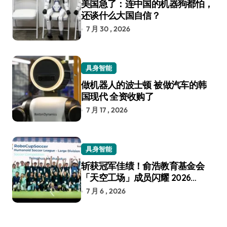
美国急了：连中国的机器狗都怕，
还谈什么大国自信？
7 月 30 , 2026
具身智能
做机器人的波士顿 被做汽车的韩
国现代 全资收购了
7 月 17 , 2026
具身智能
斩获冠军佳绩！俞浩教育基金会
「天空工场」成员闪耀 2026
RoboCup 机器人世界杯
7 月 6 , 2026