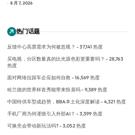
8 月 7, 2026
8 月 6, 
热门话题
反馈中心高票需求为何被忽视？
- 37,141 热度
买电视，分区数量真的比光源色彩更重要吗？
- 28,763
热度
面对网络拉踩车企应如何自救
- 16,569 热度
哈兰德的世界杯首秀能带来惊喜吗
- 9,389 热度
中国特供车型成趋势，BBA本土化深度解读
- 4,321 热度
手机厂商为何谨慎引入外部AI？
- 3,399 热度
可换壳会带动新玩法吗?
- 3,052 热度