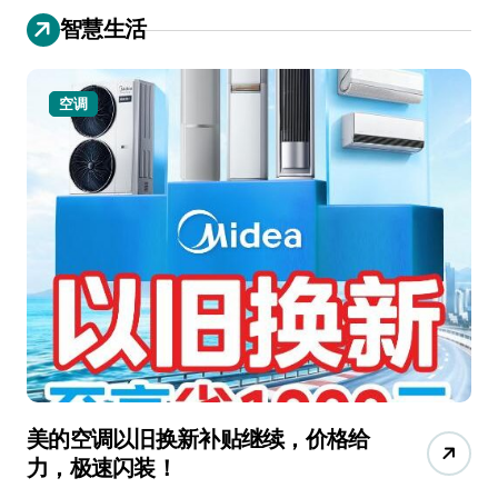
智慧生活
空调
小家
美的空调以旧换新补贴继续，价格给
追觅清
力，极速闪装！
400
长