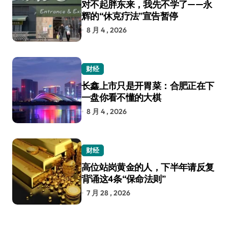
对不起胖东来，我先不学了——永
辉的“休克疗法”宣告暂停
8 月 4 , 2026
财经
长鑫上市只是开胃菜：合肥正在下
一盘你看不懂的大棋
8 月 4 , 2026
财经
高位站岗黄金的人，下半年请反复
背诵这4条“保命法则”
7 月 28 , 2026