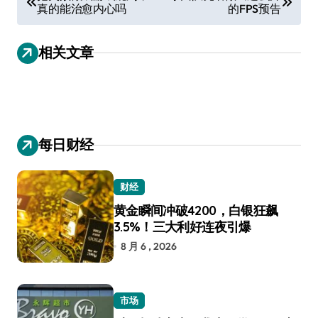
真的能治愈内心吗
的FPS预告
章
导
相关文章
航
每日财经
财经
黄金瞬间冲破4200，白银狂飙
3.5%！三大利好连夜引爆
8 月 6 , 2026
市场