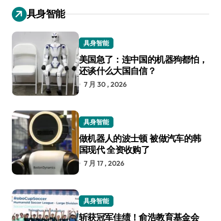
具身智能
具身智能
美国急了：连中国的机器狗都怕，
还谈什么大国自信？
7 月 30 , 2026
具身智能
做机器人的波士顿 被做汽车的韩
国现代 全资收购了
7 月 17 , 2026
具身智能
斩获冠军佳绩！俞浩教育基金会