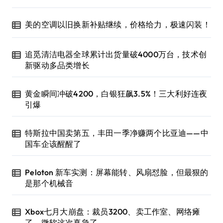
美的空调以旧换新补贴继续，价格给力，极速闪装！
追觅清洁电器全球累计出货量破4000万台，技术创
新驱动多品类增长
黄金瞬间冲破4200，白银狂飙3.5%！三大利好连夜
引爆
特斯拉中国卖第五，丰田一季净赚两个比亚迪——中
国车企该醒醒了
Peloton 新车实测：屏幕能转、风扇怼脸，但最狠的
是那个机械音
Xbox七月大崩盘：裁员3200、卖工作室、网络瘫
了，微软这次真急了