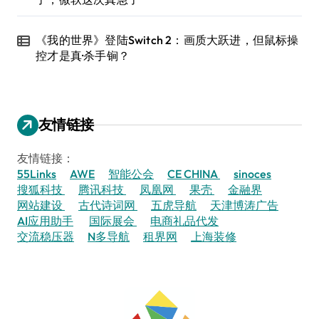
《我的世界》登陆Switch 2：画质大跃进，但鼠标操
控才是真·杀手锏？
友情链接
友情链接：
55Links
AWE
智能公会
CE CHINA
sinoces
搜狐科技
腾讯科技
凤凰网
果壳
金融界
网站建设
古代诗词网
五虎导航
天津博涛广告
AI应用助手
国际展会
电商礼品代发
交流稳压器
N多导航
租界网
上海装修