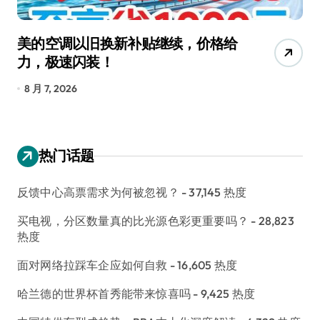
美的空调以旧换新补贴继续，价格给
追
力，极速闪装！
4
长
8 月 7, 2026
8
热门话题
反馈中心高票需求为何被忽视？
- 37,145 热度
买电视，分区数量真的比光源色彩更重要吗？
- 28,823
热度
面对网络拉踩车企应如何自救
- 16,605 热度
哈兰德的世界杯首秀能带来惊喜吗
- 9,425 热度