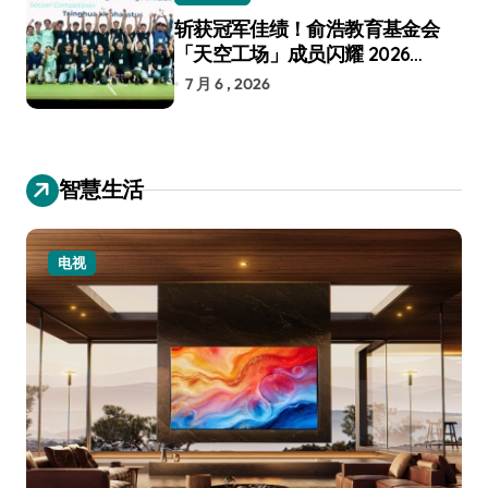
斩获冠军佳绩！俞浩教育基金会
「天空工场」成员闪耀 2026
RoboCup 机器人世界杯
7 月 6 , 2026
智慧生活
电视