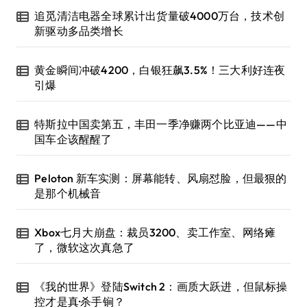
追觅清洁电器全球累计出货量破4000万台，技术创
新驱动多品类增长
黄金瞬间冲破4200，白银狂飙3.5%！三大利好连夜
引爆
特斯拉中国卖第五，丰田一季净赚两个比亚迪——中
国车企该醒醒了
Peloton 新车实测：屏幕能转、风扇怼脸，但最狠的
是那个机械音
Xbox七月大崩盘：裁员3200、卖工作室、网络瘫
了，微软这次真急了
《我的世界》登陆Switch 2：画质大跃进，但鼠标操
控才是真·杀手锏？