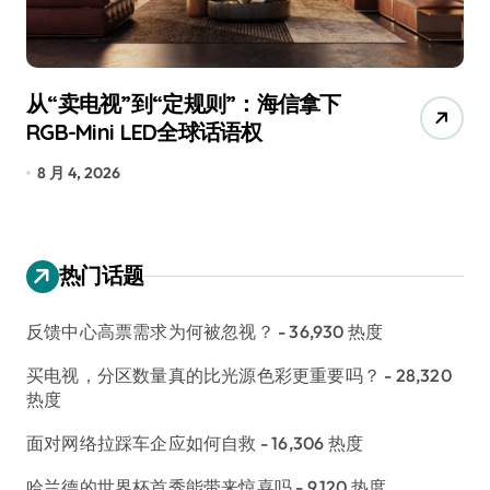
从“卖电视”到“定规则”：海信拿下
追
RGB-Mini LED全球话语权
已
8 月 4, 2026
7
热门话题
反馈中心高票需求为何被忽视？
- 36,930 热度
买电视，分区数量真的比光源色彩更重要吗？
- 28,320
热度
面对网络拉踩车企应如何自救
- 16,306 热度
哈兰德的世界杯首秀能带来惊喜吗
- 9,120 热度