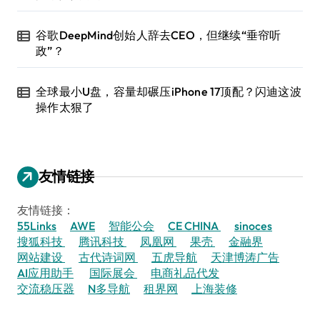
谷歌DeepMind创始人辞去CEO，但继续“垂帘听
政”？
全球最小U盘，容量却碾压iPhone 17顶配？闪迪这波
操作太狠了
友情链接
友情链接：
55Links
AWE
智能公会
CE CHINA
sinoces
搜狐科技
腾讯科技
凤凰网
果壳
金融界
网站建设
古代诗词网
五虎导航
天津博涛广告
AI应用助手
国际展会
电商礼品代发
交流稳压器
N多导航
租界网
上海装修