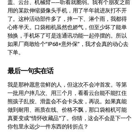
盖、云台、机械臂——听着就脆弱。我有个朋友之前
用的某款伸缩摄像头手机，用了半年就进灰打不开
了。这种活动部件多了，摔一下、淋个雨，我都得
心疼半天。口袋相机虽然也娇气，但至少坏了能单
独换，手机坏了可是连通讯功能一起停摆的。所以
如果厂商敢给个“IP68+意外保”，我才会真的动心去
下单。
最后一句实在话
我是那种愿意尝鲜的人，但这次不会冲首发。等第
一批用户摔几次、用三个月，看看云台能不能扛住
熊孩子乱按、滑盖会不会卡头发，再说。如果真能
做到耐用、画质在线、价格不飘，那口袋相机可能
真要变成“情怀收藏品”了。你猜，这会不会是下一个
你包里永远少一件东西的转折点？