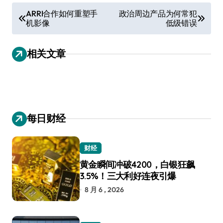
文
ARRI合作如何重塑手
政治周边产品为何常犯
机影像
低级错误
章
导
相关文章
航
每日财经
财经
黄金瞬间冲破4200，白银狂飙
3.5%！三大利好连夜引爆
8 月 6 , 2026